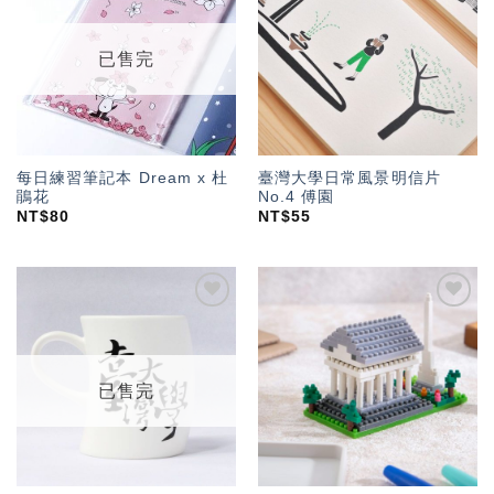
「願
「願
望輕
望輕
單」
單」
已售完
每日練習筆記本 Dream x 杜
臺灣大學日常風景明信片
鵑花
No.4 傅園
NT$
80
NT$
55
加入
加入
「願
「願
望輕
望輕
單」
單」
已售完