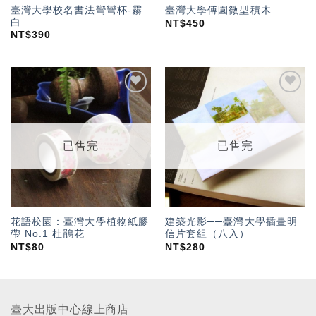
臺灣大學校名書法彎彎杯-霧
臺灣大學傅園微型積木
白
NT$
450
NT$
390
加入
加入
「願
「願
望輕
望輕
單」
單」
已售完
已售完
花語校園：臺灣大學植物紙膠
建築光影──臺灣大學插畫明
帶 No.1 杜鵑花
信片套組（八入）
NT$
80
NT$
280
臺大出版中心線上商店