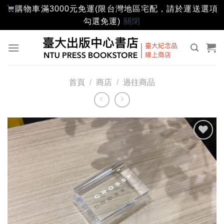
購物車滿3000元免運(限台灣地區宅配，請於運送選項
勾選免運)
關閉
Skip
to
content
首頁
/
商店
/
過往商品
加入
「願
望輕
單」