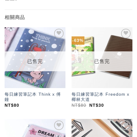
相關商品
-63%
加入
加入
「願
「願
望輕
望輕
單」
單」
已售完
已售完
每日練習筆記本 Think x 傅
每日練習筆記本 Freedom x
鐘
椰林大道
NT$
80
NT$
80
NT$
30
加入
加入