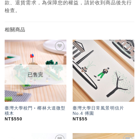
款、退貨需求，為保障您的權益，請於收到商品後先行
檢查。
相關商品
加入
加入
「願
「願
望輕
望輕
單」
單」
已售完
臺灣大學校門‧椰林大道微型
臺灣大學日常風景明信片
積木
No.4 傅園
NT$
550
NT$
55