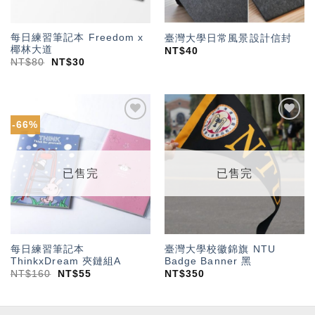
每日練習筆記本 Freedom x
臺灣大學日常風景設計信封
椰林大道
NT$
40
NT$
80
NT$
30
-66%
加入
加入
「願
「願
望輕
望輕
單」
單」
已售完
已售完
每日練習筆記本
臺灣大學校徽錦旗 NTU
ThinkxDream 夾鏈組A
Badge Banner 黑
NT$
160
NT$
55
NT$
350