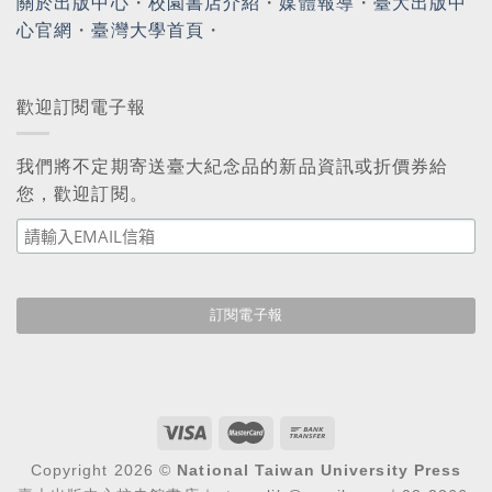
關於出版中心
・
校園書店介紹
・
媒體報導
・
臺大出版中
心官網
・
臺灣大學首頁
・
歡迎訂閱電子報
我們將不定期寄送臺大紀念品的新品資訊或折價券給
您，歡迎訂閱。
Copyright 2026 ©
National Taiwan University Press