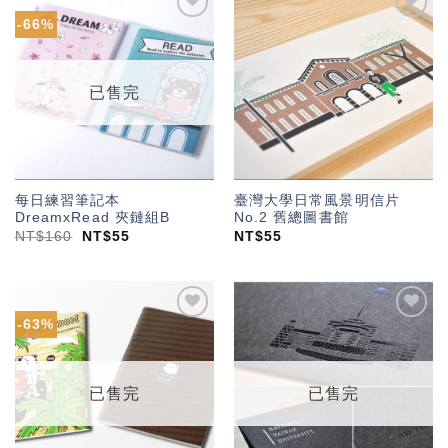
-66%
加入
加入
「願
「願
望輕
望輕
單」
單」
已售完
每日練習筆記本
臺灣大學日常風景明信片
DreamxRead 夾鏈組B
No.2 舊總圖書館
NT$
160
NT$
55
NT$
55
-63%
加入
加入
「願
「願
望輕
望輕
單」
單」
已售完
已售完