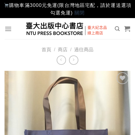
購物車滿3000元免運(限台灣地區宅配，請於運送選項
勾選免運)
關閉
Skip
to
content
首頁
/
商店
/
過往商品
加入
「願
望輕
單」