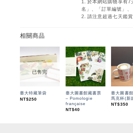
1. 於本網站購物享
名」、「訂單編號」、
2. 請注意超過七天
相關商品
加入
加入
「願
「願
望輕
望輕
已售完
單」
單」
臺大圖書館藏書票
臺大圖書
臺大特藏筆袋
– Pomologie
馬克杯(新
NT$
250
française
NT$
350
NT$
40