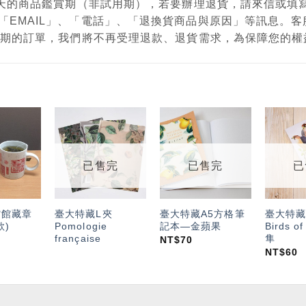
有7天的商品鑑賞期（非試用期），若要辦理退貨，請來信或
「EMAIL」、「電話」、「退換貨商品與原因」等訊息。
鑑賞期的訂單，我們將不再受理退款、退貨需求，為保障您的
加入
加入
加入
「願
「願
「願
望輕
望輕
望輕
已售完
已售完
已
單」
單」
單」
館館藏章
臺大特藏L夾
臺大特藏A5方格筆
臺大特藏
款)
Pomologie
記本—金蘋果
Birds o
française
隼
NT$
70
NT$
60