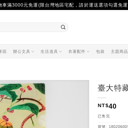
物車滿3000元免運(限台灣地區宅配，請於運送選項勾選免運
專區
辦公文具
生活道具
衣著配件
包袋
主題商
臺大特
加入
40
「願
NT$
望輕
單」
已售完
貨號:
18020600