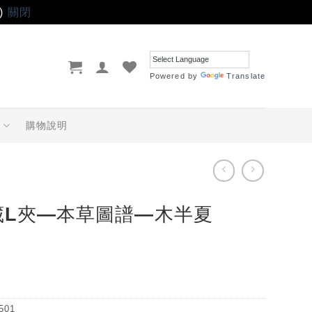
)
關閉
Powered by
Translate
品
購物說明
藏L夾—本草圖譜—木半夏
501