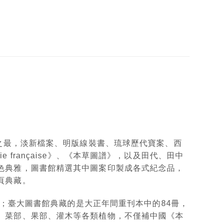
學之最，淡新檔案、明版線裝書、琉球歷代寶案、西
ie française》、《本草圖譜》，以及田代、田中
色典雅，圖書館精選其中圖案印製成各式紀念品，
頁典藏。
冊；臺大圖書館典藏的是大正年間重刊本中的84冊，
、菜部、果部、灌木等各類植物，不僅補中國《本