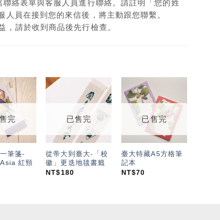
填寫聯絡表單與客服人員進行聯絡。請註明「您的姓
客服人員在接到您的來信後，將主動跟您聯繫。
權益，請於收到商品後先行檢查。
加入
加入
加入
「願
「願
「願
望輕
望輕
望輕
售完
已售完
已售完
單」
單」
單」
一筆箋-
從帝大到臺大-「校
臺大特藏A5方格筆
f Asia 紅頸
徽」更迭地毯書籤
記本
NT$
180
NT$
70