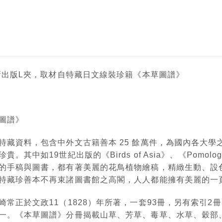
最新出版L夾，取材自特藏日文線裝珍籍《本草圖譜》
圖譜》
特藏資料，包含中外文古籍善本 25 餘萬件，為國內各大
其中如19世紀出版的《Birds of Asia》、《Pomolog
的手稿與圖書，都有著美麗的花鳥植物繪稿，精緻生動、設
特藏珍善本不再束諸圖書館之高閣，人人都能擁有美麗的一
崎常正於文政11（1828）年所著，一套93冊，另有索引2
一。《本草圖譜》分冊揭載山草、芳草、毒草、水草、穀部