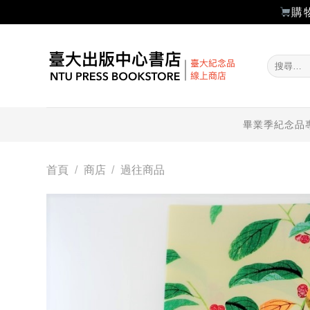
購
Skip
to
搜
content
尋
關
鍵
字:
畢業季紀念品
首頁
/
商店
/
過往商品