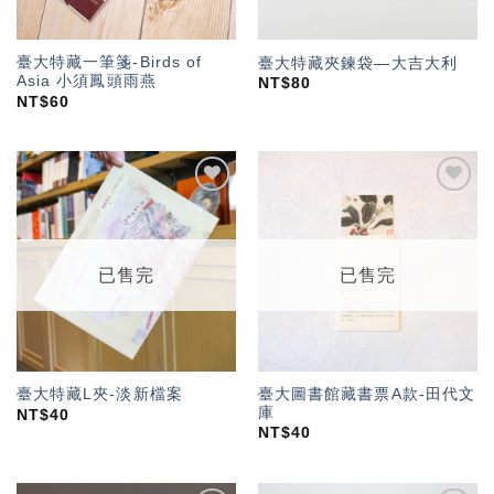
臺大特藏一筆箋-Birds of
臺大特藏夾鍊袋—大吉大利
Asia 小須鳳頭雨燕
NT$
80
NT$
60
加入
加入
「願
「願
望輕
望輕
單」
單」
已售完
已售完
臺大圖書館藏書票A款-田代文
臺大特藏L夾-淡新檔案
庫
NT$
40
NT$
40