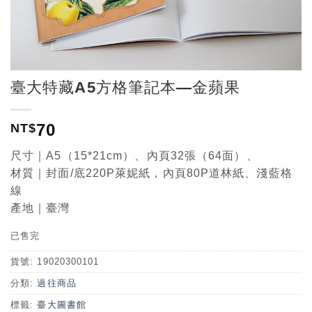
臺大特藏A5方格筆記本—金蘋果
70
NT$
尺寸｜A5（15*21cm）、內頁32張（64面）、
材質｜封面/底220P萊妮紙，內頁80P道林紙、淺藍格
線
產地｜臺灣
已售完
貨號:
19020300101
分類:
過往商品
標籤:
臺大圖書館