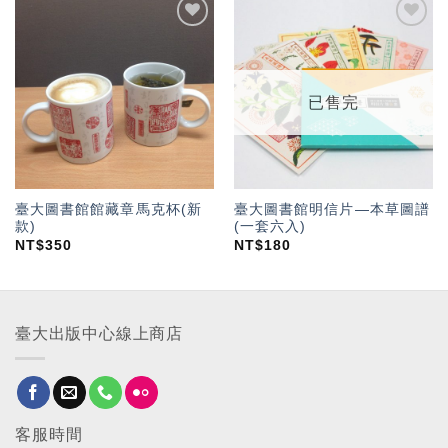
加入
加入
「願
「願
望輕
望輕
單」
單」
已售完
臺大圖書館館藏章馬克杯(新
臺大圖書館明信片—本草圖譜
款)
(一套六入)
NT$
350
NT$
180
臺大出版中心線上商店
客服時間