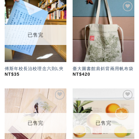
加入
加入
「願
「願
望輕
望輕
單」
單」
已售完
傅斯年校長治校理念六則L夾
臺大圖書館肩斜背兩用帆布袋
NT$
35
NT$
420
加入
加入
「願
「願
望輕
望輕
單」
單」
已售完
已售完