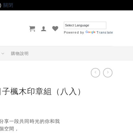
)
關閉
Powered by
Translate
品
購物說明
日子楓木印章組（八入）
分享一段共同時光的你和我
個空間，