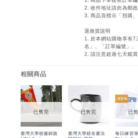
1. 商品下單後依訂
2. 收件地址請勿為郵
3. 商品頁標示「預
退換貨說明
1. 於本網站購物享
名」、「訂單編號」、
2. 請注意超過七天
相關商品
-66%
加入
加入
「願
「願
望輕
望輕
已售完
已售完
已
單」
單」
臺灣大學校徽錦旗
臺灣大學校名書法
每日練習