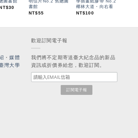
x 總圖書館
明信片No.2 舊總圖
學插畫紙膠帶 No.2
書館
椰林大道・向右看
NT$
30
NT$
55
NT$
100
歡迎訂閱電子報
紹
・
媒體
我們將不定期寄送臺大紀念品的新品
臺灣大學
資訊或折價券給您，歡迎訂閱。