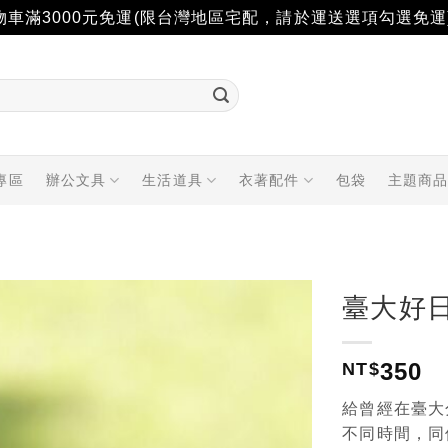
物車滿3000元免運(限台灣地區宅配，請於運送選項勾選免運
專區
辦公文具
生活道具
衣著配件
包袋
主題商
臺大好
加入
350
「願
NT$
望輕
單」
給曾經在臺大
不同時間，同