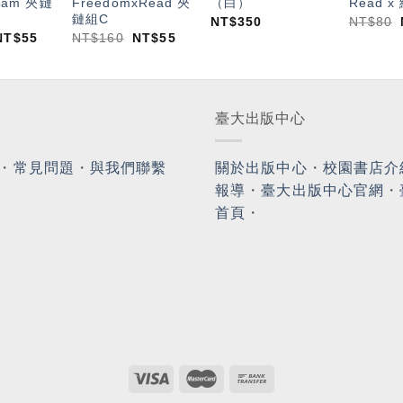
ream 夾鏈
FreedomxRead 夾
（白）
Read 
鏈組C
NT$
350
NT$
80
NT$
55
NT$
160
NT$
55
臺大出版中心
・
常見問題
・
與我們聯繫
關於出版中心
・
校園書店介
報導
・
臺大出版中心官網
・
首頁
・