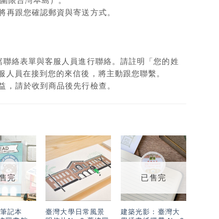
範圍限台灣本島）。
將再跟您確認郵資與寄送方式。
填寫聯絡表單與客服人員進行聯絡。請註明「您的姓
客服人員在接到您的來信後，將主動跟您聯繫。
權益，請於收到商品後先行檢查。
加入
加入
加入
「願
「願
「願
望輕
望輕
望輕
售完
已售完
單」
單」
單」
筆記本
臺灣大學日常風景
建築光影：臺灣大