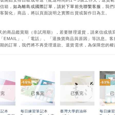
單編號開始安排自取或寄送（配送時間約1～3個工作天，送貨
政信箱，
如為離島或國際訂單，請於下單前先聯繫客服
，我們
購、客製化」商品，將以頁面說明之實際出貨或製作日為主。
有7天的商品鑑賞期（非試用期），若要辦理退貨，請來信或
「EMAIL」、「電話」、「退換貨商品與原因」等訊息。
鑑賞期的訂單，我們將不再受理退款、退貨需求，為保障您的
-66%
-63%
加入
加入
加入
「願
「願
「願
望輕
望輕
望輕
售完
已售完
已售完
已
單」
單」
單」
筆記本
每日練習筆記本
臺灣大學奶油杯
每日練習