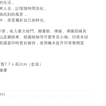
的生活，
來人去，記憶隨時間淡化，
錄此刻的風景，
中，尋覓屬於自己的時光。
印章，收入臺大校門、圖書館、傅鐘、傅園四棟具
以及腳踏車、校園植物等可愛常見小物。印章木頭
割讓蓋印時更好握持，使用楓木提升印章整體質
 寬7.7 x 高2cm（盒裝）
橡膠
101