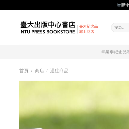
購
Skip
to
搜
content
尋
關
鍵
字:
畢業季紀念品
首頁
/
商店
/
過往商品