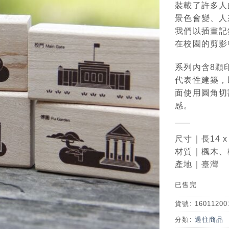
裝載了許多人
景色會變、人
我們以插畫記
在校園的剪影
系列內含8顆
代表性建築，
面使用圓角切
感。
尺寸｜長14 x
材質｜楓木、
產地｜臺灣
已售完
貨號:
16011200
分類:
過往商品