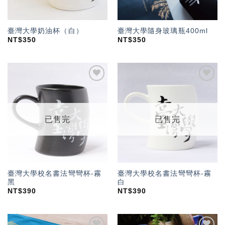
臺灣大學奶油杯（白）
臺灣大學隨身玻璃瓶400ml
NT$
350
NT$
350
加入
加入
「願
「願
望輕
望輕
單」
單」
已售完
已售完
臺灣大學校名書法彎彎杯-霧
臺灣大學校名書法彎彎杯-霧
黑
白
NT$
390
NT$
390