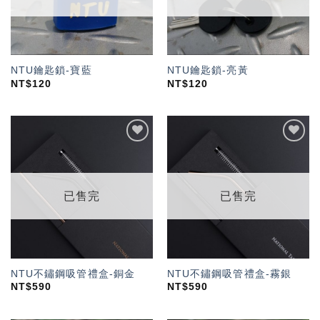
NTU鑰匙鎖-寶藍
NTU鑰匙鎖-亮黃
NT$
120
NT$
120
加入
加入
「願
「願
望輕
望輕
單」
單」
已售完
已售完
NTU不鏽鋼吸管禮盒-銅金
NTU不鏽鋼吸管禮盒-霧銀
NT$
590
NT$
590