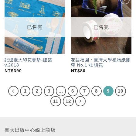
加入
加入
「願
「願
望輕
望輕
單」
單」
已售完
已售完
記憶臺大印花餐墊-建築
花語校園：臺灣大學植物紙膠
v.2018
帶 No.1 杜鵑花
NT$
390
NT$
80
1
2
3
...
6
7
8
9
10
11
12
臺大出版中心線上商店