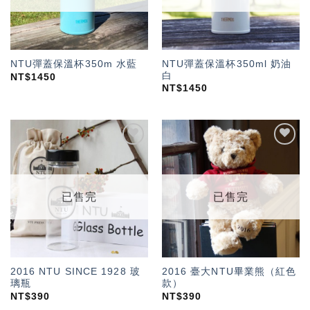
NTU彈蓋保溫杯350ml 奶油
NTU彈蓋保溫杯350m 水藍
白
NT$
1450
NT$
1450
加入
加入
「願
「願
望輕
望輕
單」
單」
已售完
已售完
2016 NTU SINCE 1928 玻
2016 臺大NTU畢業熊（紅色
璃瓶
款）
NT$
390
NT$
390