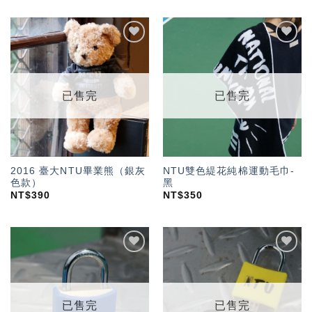
加入
加入
「願
「願
望輕
望輕
單」
單」
已售完
已售完
2016 臺大NTU畢業熊（銀灰
NTU雙色緹花純棉運動毛巾-
色款）
黑
NT$
390
NT$
350
加入
加入
「願
「願
望輕
望輕
單」
單」
已售完
已售完