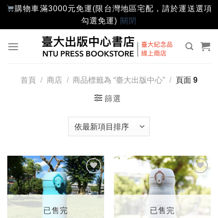
購物車滿3000元免運(限台灣地區宅配，請於運送選項
勾選免運)
關閉
Skip
to
content
首頁
/
商店
/
商品標籤為 “臺大出版中心”
/
頁面 9
篩選
加入
加入
「願
「願
望輕
望輕
單」
單」
已售完
已售完