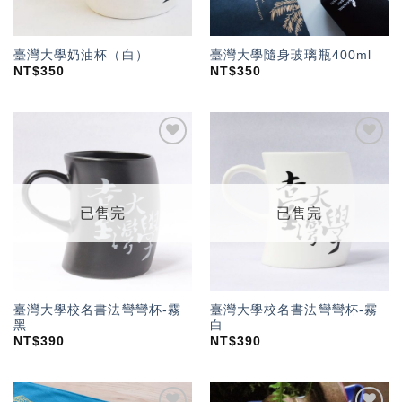
臺灣大學奶油杯（白）
臺灣大學隨身玻璃瓶400ml
NT$
350
NT$
350
加入
加入
「願
「願
望輕
望輕
單」
單」
已售完
已售完
臺灣大學校名書法彎彎杯-霧
臺灣大學校名書法彎彎杯-霧
黑
白
NT$
390
NT$
390