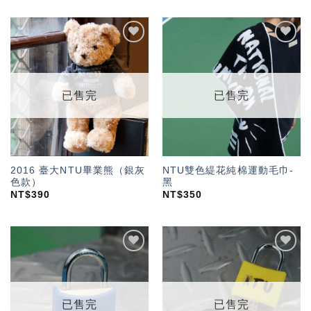
加入
加入
「願
「願
望輕
望輕
單」
單」
已售完
已售完
2016 臺大NTU畢業熊（銀灰
NTU雙色緹花純棉運動毛巾-
色款）
黑
NT$
390
NT$
350
加入
加入
「願
「願
望輕
望輕
單」
單」
已售完
已售完