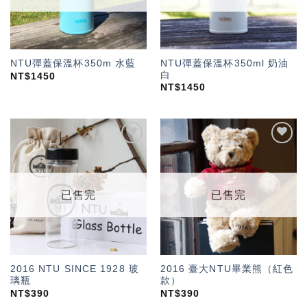
NTU彈蓋保溫杯350ml 奶油
NTU彈蓋保溫杯350m 水藍
白
NT$
1450
NT$
1450
加入
加入
「願
「願
望輕
望輕
單」
單」
已售完
已售完
2016 NTU SINCE 1928 玻
2016 臺大NTU畢業熊（紅色
璃瓶
款）
NT$
390
NT$
390