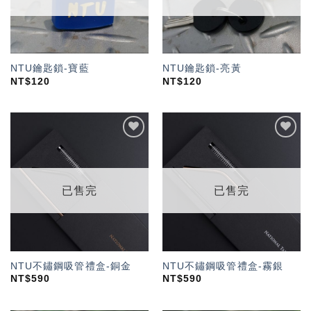
NTU鑰匙鎖-寶藍
NTU鑰匙鎖-亮黃
NT$
120
NT$
120
加入
加入
「願
「願
望輕
望輕
單」
單」
已售完
已售完
NTU不鏽鋼吸管禮盒-銅金
NTU不鏽鋼吸管禮盒-霧銀
NT$
590
NT$
590