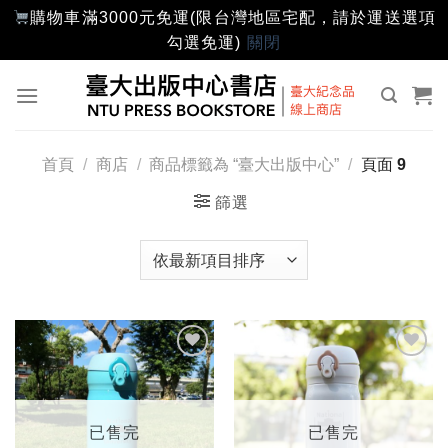
購物車滿3000元免運(限台灣地區宅配，請於運送選項
勾選免運)
關閉
Skip
to
content
首頁
/
商店
/
商品標籤為 “臺大出版中心”
/
頁面 9
篩選
加入
加入
「願
「願
望輕
望輕
單」
單」
已售完
已售完