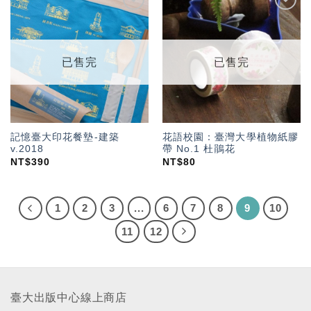
加入
加入
「願
「願
望輕
望輕
單」
單」
已售完
已售完
記憶臺大印花餐墊-建築
花語校園：臺灣大學植物紙膠
v.2018
帶 No.1 杜鵑花
NT$
390
NT$
80
1
2
3
...
6
7
8
9
10
11
12
臺大出版中心線上商店