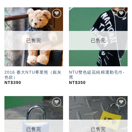
加入
加入
「願
「願
望輕
望輕
單」
單」
已售完
已售完
2016 臺大NTU畢業熊（銀灰
NTU雙色緹花純棉運動毛巾-
色款）
黑
NT$
390
NT$
350
加入
加入
「願
「願
望輕
望輕
單」
單」
已售完
已售完