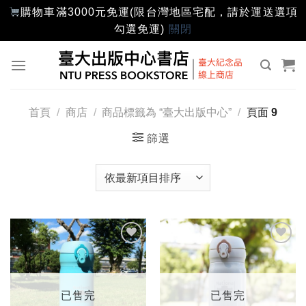
購物車滿3000元免運(限台灣地區宅配，請於運送選項
勾選免運)
關閉
Skip
to
content
首頁
/
商店
/
商品標籤為 “臺大出版中心”
/
頁面 9
篩選
加入
加入
「願
「願
望輕
望輕
單」
單」
已售完
已售完