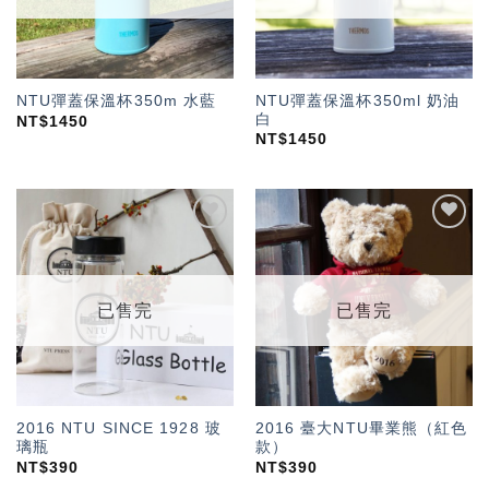
NTU彈蓋保溫杯350ml 奶油
NTU彈蓋保溫杯350m 水藍
白
NT$
1450
NT$
1450
加入
加入
「願
「願
望輕
望輕
單」
單」
已售完
已售完
2016 NTU SINCE 1928 玻
2016 臺大NTU畢業熊（紅色
璃瓶
款）
NT$
390
NT$
390