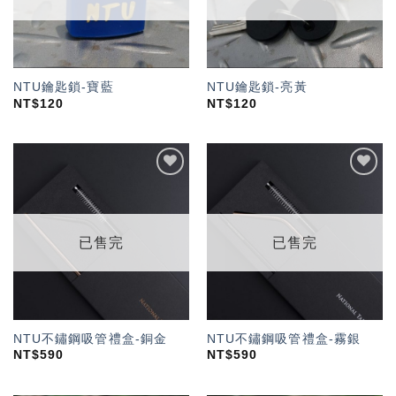
NTU鑰匙鎖-寶藍
NTU鑰匙鎖-亮黃
NT$
120
NT$
120
加入
加入
「願
「願
望輕
望輕
單」
單」
已售完
已售完
NTU不鏽鋼吸管禮盒-銅金
NTU不鏽鋼吸管禮盒-霧銀
NT$
590
NT$
590