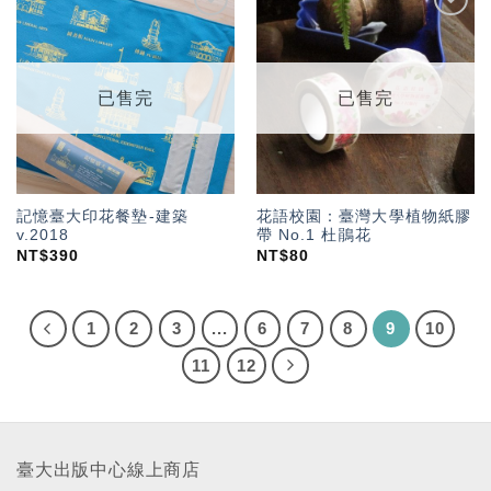
加入
加入
「願
「願
望輕
望輕
單」
單」
已售完
已售完
記憶臺大印花餐墊-建築
花語校園：臺灣大學植物紙膠
v.2018
帶 No.1 杜鵑花
NT$
390
NT$
80
1
2
3
...
6
7
8
9
10
11
12
臺大出版中心線上商店