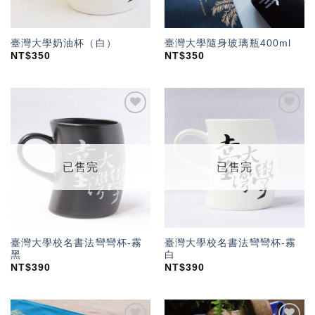
臺灣大學奶油杯（白）
臺灣大學隨身玻璃瓶400ml
NT$
350
NT$
350
加入
加入
「願
「願
望輕
望輕
單」
單」
已售完
已售完
臺灣大學校名書法彎彎杯-霧
臺灣大學校名書法彎彎杯-霧
黑
白
NT$
390
NT$
390