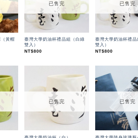
已售完
已售完
金棕（黃帽
臺灣大學奶油杯禮品組（白綠
臺灣大學奶油杯禮品
雙入）
雙入）
NT$
800
NT$
800
加入
加入
「願
「願
望輕
望輕
單」
單」
已售完
已售完
臺灣大學奶油杯（白）
臺灣大學隨身玻璃瓶4