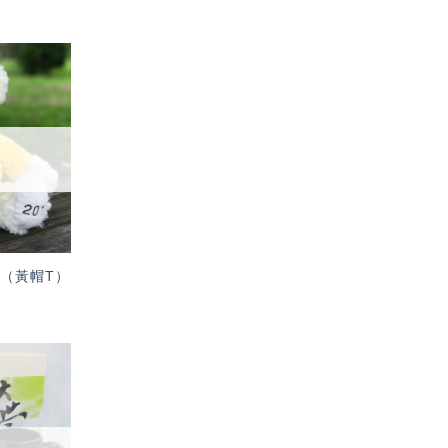
加入
「願
望輕
單」
 白（黃帽T）
加入
「願
望輕
單」