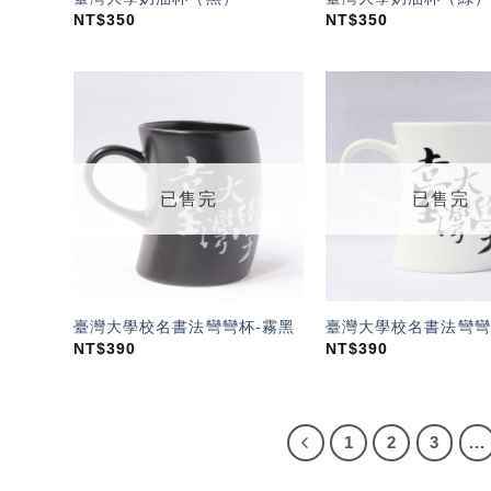
NT$
350
NT$
350
加入
「願
望輕
單」
已售完
已售完
臺灣大學校名書法彎彎杯-霧黑
臺灣大學校名書法彎彎
NT$
390
NT$
390
1
2
3
...