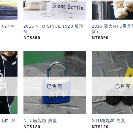
2016 NTU SINCE 1928 玻璃
2016 臺大NTU畢
l 奶油白
瓶
款）
NT$
390
NT$
390
加入
加入
「願
「願
望輕
望輕
單」
單」
已售完
已售完
毛巾-黑
NTU鑰匙鎖-寶藍
NTU鑰匙鎖-亮黃
NT$
120
NT$
120