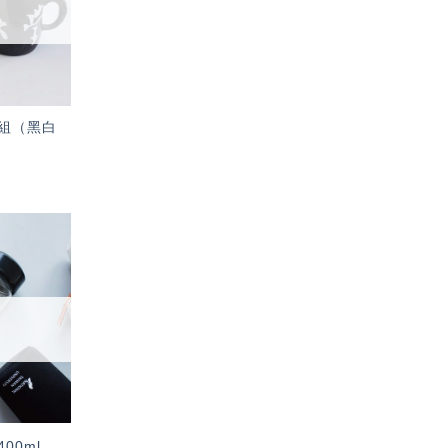
組（黑白
加入
「願
望輕
單」
00ml