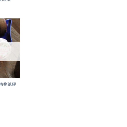
加入
「願
望輕
單」
植物紙膠