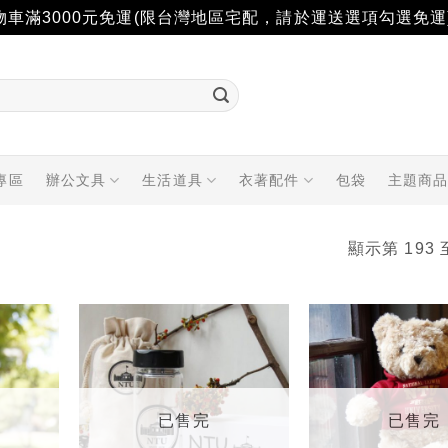
物車滿3000元免運(限台灣地區宅配，請於運送選項勾選免運
專區
辦公文具
生活道具
衣著配件
包袋
主題商
顯示第 193 
加入
加入
「願
「願
望輕
望輕
單」
單」
已售完
已售完