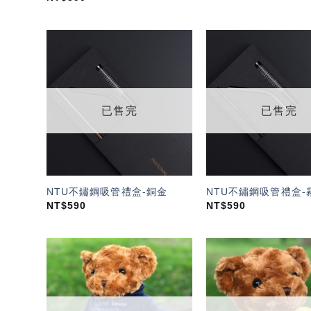
加入
「願
望輕
單」
已售完
已售完
NTU不鏽鋼吸管禮盒-銅金
NTU不鏽鋼吸管禮盒-
NT$
590
NT$
590
加入
「願
望輕
單」