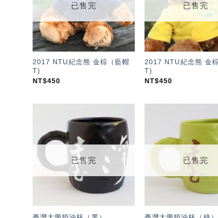
已售完
已售完
2017 NTU紀念熊 金棕（藍帽
2017 NTU紀念熊 
T)
T)
NT$
450
NT$
450
加入
「願
望輕
單」
已售完
已售完
臺灣大學奶油杯（黑）
臺灣大學奶油杯（綠）