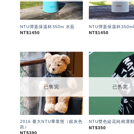
NTU彈蓋保溫杯350m 水藍
NTU彈蓋保溫杯350m
NT$
1450
NT$
1450
加入
「願
望輕
單」
已售完
已售完
2016 臺大NTU畢業熊（銀灰色
NTU雙色緹花純棉運動
款）
NT$
350
NT$
390