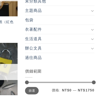
未分類其他
主題商品
包袋
業熊（紅色
衣著配件
生活道具
辦公文具
加入
過往商品
「願
望輕
單」
價錢範圍
最
最
價格:
NT$0
—
NT$1750
篩選
低
高
價
價
格
格