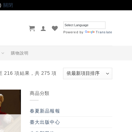
)
關閉
Powered by
Translate
品
購物說明
至 216 項結果，共 275 項
商品分類
加入
「願
春夏新品報報
望輕
單」
臺大出版中心