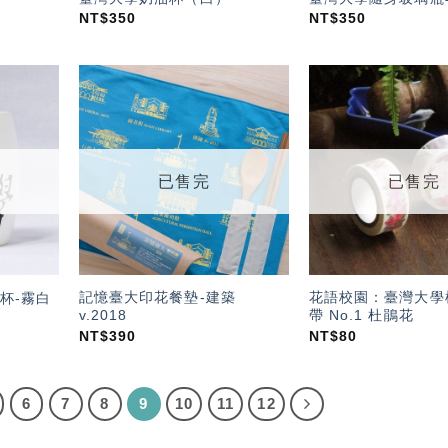
NT$
350
NT$
350
加入
加入
「願
「願
望輕
望輕
單」
單」
已售完
已售完
記憶臺大印花餐墊-建築
花語校園：臺灣大學
杯-霧白
v.2018
帶 No.1 杜鵑花
NT$
390
NT$
80
6
7
8
9
10
11
12