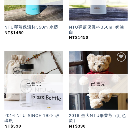
NTU彈蓋保溫杯350ml 奶油
NTU彈蓋保溫杯350m 水藍
白
NT$
1450
NT$
1450
加入
加入
「願
「願
望輕
望輕
單」
單」
已售完
已售完
2016 NTU SINCE 1928 玻
2016 臺大NTU畢業熊（紅色
璃瓶
款）
NT$
390
NT$
390