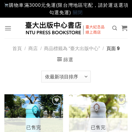
購物車滿3000元免運(限台灣地區宅配，請於運送選項
勾選免運)
關閉
Skip
to
content
首頁
/
商店
/
商品標籤為 “臺大出版中心”
/
頁面 9
篩選
加入
加入
「願
「願
望輕
望輕
單」
單」
已售完
已售完