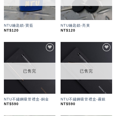
NTU鑰匙鎖-寶藍
NTU鑰匙鎖-亮黃
NT$
120
NT$
120
加入
加入
「願
「願
望輕
望輕
單」
單」
已售完
已售完
NTU不鏽鋼吸管禮盒-銅金
NTU不鏽鋼吸管禮盒-霧銀
NT$
590
NT$
590