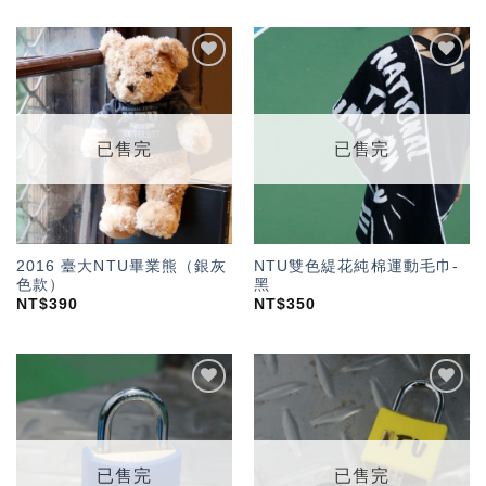
加入
加入
「願
「願
望輕
望輕
單」
單」
已售完
已售完
2016 臺大NTU畢業熊（銀灰
NTU雙色緹花純棉運動毛巾-
色款）
黑
NT$
390
NT$
350
加入
加入
「願
「願
望輕
望輕
單」
單」
已售完
已售完