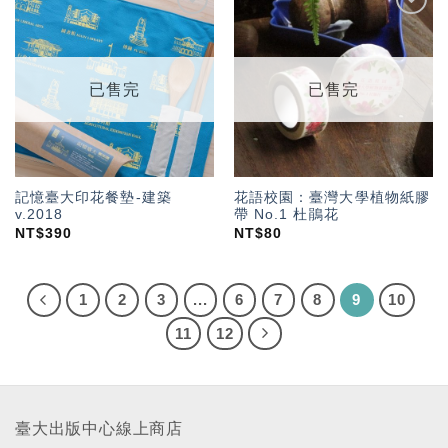
加入
加入
「願
「願
望輕
望輕
單」
單」
已售完
已售完
記憶臺大印花餐墊-建築
花語校園：臺灣大學植物紙膠
v.2018
帶 No.1 杜鵑花
NT$
390
NT$
80
1
2
3
...
6
7
8
9
10
11
12
臺大出版中心線上商店