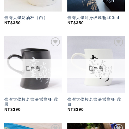
臺灣大學奶油杯（白）
臺灣大學隨身玻璃瓶400ml
NT$
350
NT$
350
加入
加入
「願
「願
望輕
望輕
單」
單」
已售完
已售完
臺灣大學校名書法彎彎杯-霧
臺灣大學校名書法彎彎杯-霧
黑
白
NT$
390
NT$
390