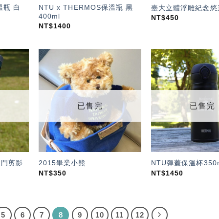
溫瓶 白
NTU x THERMOS保溫瓶 黑
臺大立體浮雕紀念悠
400ml
NT$
450
NT$
1400
加入
加入
「願
「願
望輕
望輕
單」
單」
已售完
已售完
校門剪影
2015畢業小熊
NTU彈蓋保溫杯350m
NT$
350
NT$
1450
5
6
7
8
9
10
11
12