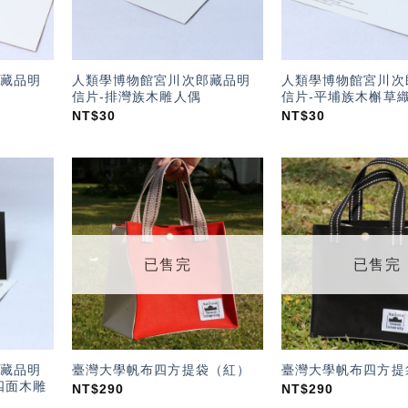
藏品明
人類學博物館宮川次郎藏品明
人類學博物館宮川次
信片-排灣族木雕人偶
信片-平埔族木槲草
NT$
30
NT$
30
加入
加入
「願
「願
望輕
望輕
單」
單」
已售完
已售完
藏品明
臺灣大學帆布四方提袋（紅）
臺灣大學帆布四方提
四面木雕
NT$
290
NT$
290