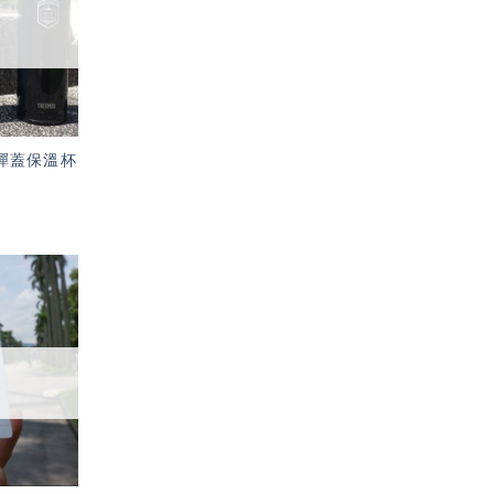
單」
S 彈蓋保溫杯
加入
「願
望輕
單」