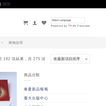
)
關閉
Powered by
Translate
品
購物說明
至 192 項結果，共 275 項
商品分類
加入
「願
春夏新品報報
望輕
單」
臺大出版中心