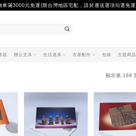
物車滿3000元免運(限台灣地區宅配，請於運送選項勾選免運
專區
辦公文具
生活道具
衣著配件
包袋
主題商
顯示第 169 
加入
加入
「願
「願
望輕
望輕
單」
單」