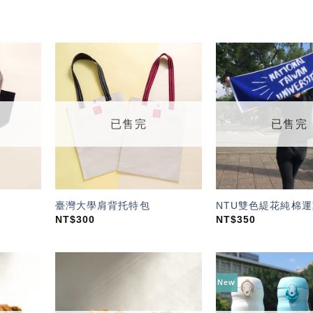
加入
加入
「願
「願
望輕
望輕
單」
單」
已售完
已售完
臺灣大學肩背托特包
NTU雙色緹花純棉運
NT$
300
NT$
350
New
加入
加入
「願
「願
望輕
望輕