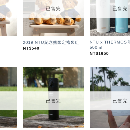
單」
單」
已售完
已售完
NTU x THERMO
2019 NTU紀念熊限定禮袋組
500ml
NT$
540
NT$
1650
加入
加入
「願
「願
望輕
望輕
單」
單」
已售完
已售完