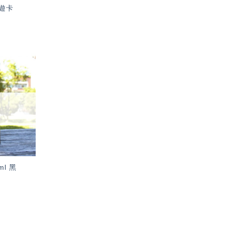
遊卡
加入
「願
望輕
單」
l 黑