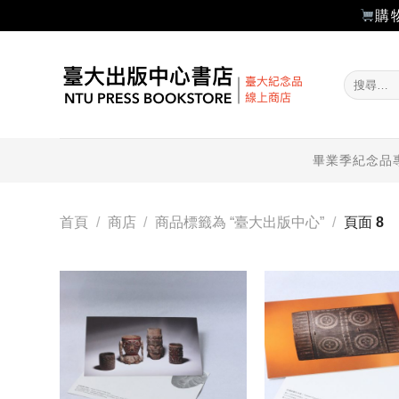
購
Skip
to
搜
content
尋
關
鍵
字:
畢業季紀念品
首頁
/
商店
/
商品標籤為 “臺大出版中心”
/
頁面 8
加入
「願
望輕
單」