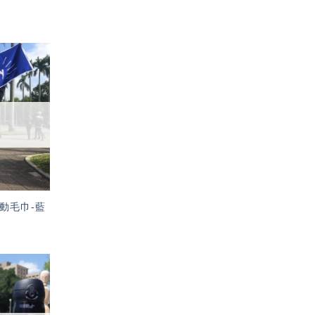
加入
「願
望輕
單」
動毛巾-藍
加入
「願
望輕