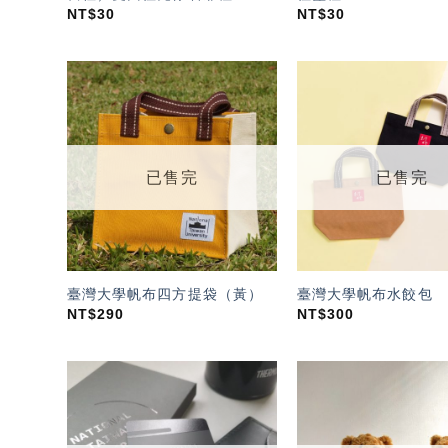
NT$
30
NT$
30
加入
「願
望輕
單」
已售完
已售完
臺灣大學帆布四方提袋（黃）
臺灣大學帆布水餃包
NT$
290
NT$
300
加入
「願
望輕