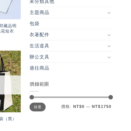
未分類其他
主題商品
包袋
郎藏品明
織花短衣
衣著配件
生活道具
辦公文具
加入
過往商品
「願
望輕
單」
價錢範圍
最
最
價格:
NT$0
—
NT$1750
篩選
低
高
價
價
格
格
袋（黑）