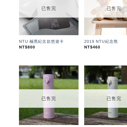
單」
已售完
已售完
NTU 極黑紀念款悠遊卡
2019 NTU紀念熊
NT$
800
NT$
460
加入
「願
望輕
單」
已售完
已售完