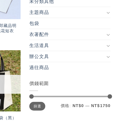
未分類其他
主題商品
包袋
郎藏品明
織花短衣
衣著配件
生活道具
辦公文具
加入
過往商品
「願
望輕
單」
價錢範圍
最
最
價格:
NT$0
—
NT$1750
篩選
低
高
價
價
格
格
袋（黑）