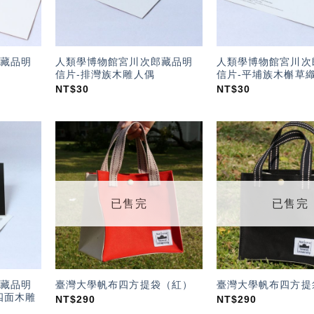
藏品明
人類學博物館宮川次郎藏品明
人類學博物館宮川次
信片-排灣族木雕人偶
信片-平埔族木槲草
NT$
30
NT$
30
加入
加入
「願
「願
望輕
望輕
單」
單」
已售完
已售完
藏品明
臺灣大學帆布四方提袋（紅）
臺灣大學帆布四方提
四面木雕
NT$
290
NT$
290