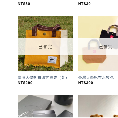
NT$
30
NT$
30
加入
「願
望輕
單」
已售完
已售完
臺灣大學帆布四方提袋（黃）
臺灣大學帆布水餃包
NT$
290
NT$
300
加入
「願
望輕