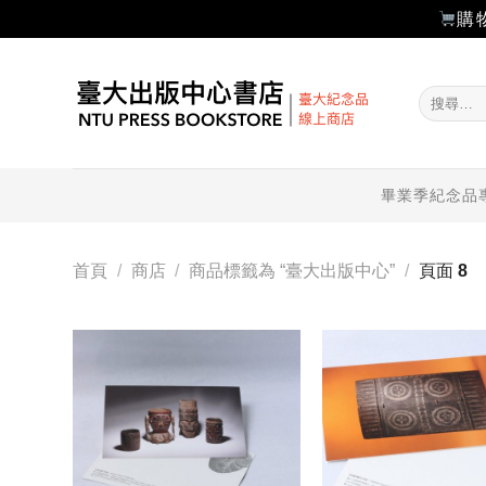
購
Skip
to
搜
content
尋
關
鍵
字:
畢業季紀念品
首頁
/
商店
/
商品標籤為 “臺大出版中心”
/
頁面 8
加入
「願
望輕
單」