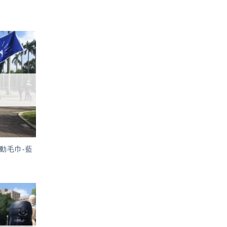
加入
「願
望輕
單」
動毛巾-藍
加入
「願
望輕