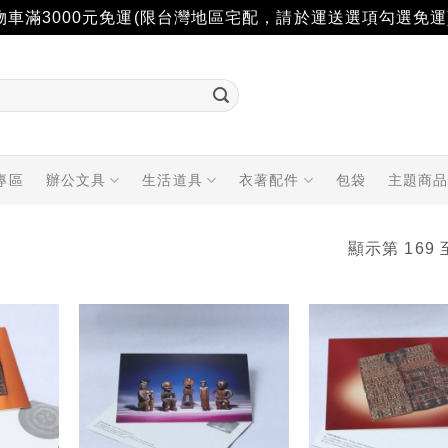
物車滿3000元免運(限台灣地區宅配，請於運送選項勾選免運
專區
辦公文具
生活道具
衣著配件
包袋
主題商
顯示第 169 
加入
加入
「願
「願
望輕
望輕
單」
單」