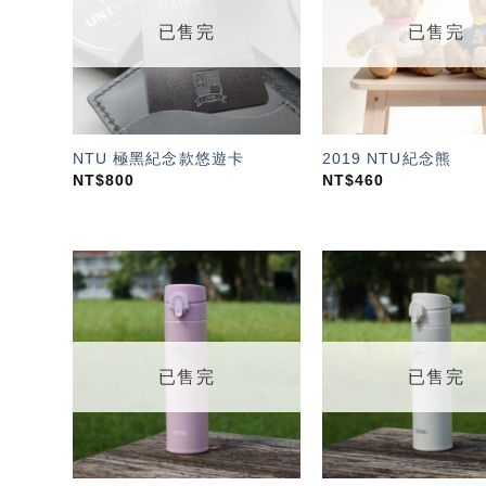
單」
已售完
已售完
NTU 極黑紀念款悠遊卡
2019 NTU紀念熊
NT$
800
NT$
460
加入
「願
望輕
單」
已售完
已售完