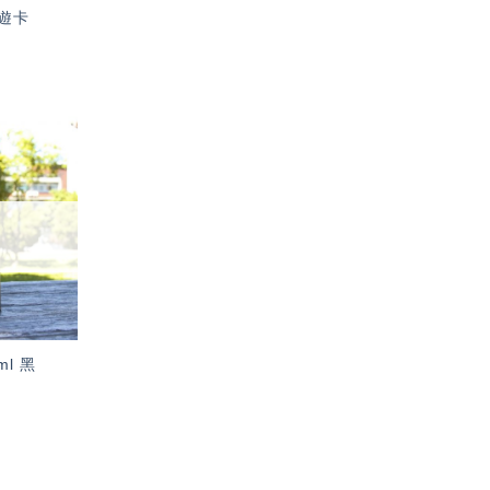
遊卡
加入
「願
望輕
單」
l 黑