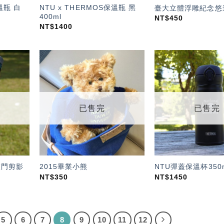
溫瓶 白
NTU x THERMOS保溫瓶 黑
臺大立體浮雕紀念悠
400ml
NT$
450
NT$
1400
加入
加入
「願
「願
望輕
望輕
單」
單」
已售完
已售完
校門剪影
2015畢業小熊
NTU彈蓋保溫杯350m
NT$
350
NT$
1450
5
6
7
8
9
10
11
12