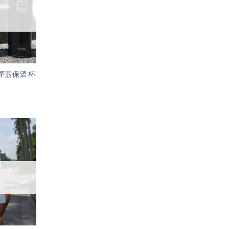
單」
S 彈蓋保溫杯
加入
「願
望輕
單」