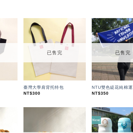
加入
加入
「願
「願
望輕
望輕
單」
單」
已售完
已售完
臺灣大學肩背托特包
NTU雙色緹花純棉運
NT$
300
NT$
350
New
加入
加入
「願
「願
望輕
望輕