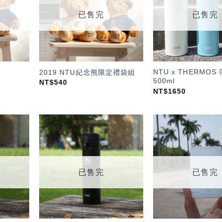
單」
單」
已售完
已售完
NTU x THERMO
2019 NTU紀念熊限定禮袋組
500ml
NT$
540
NT$
1650
加入
加入
「願
「願
望輕
望輕
單」
單」
已售完
已售完