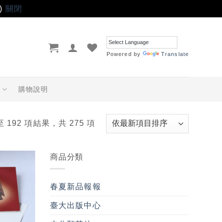
)
關閉
Powered by
Translate
品
購物說明
至 192 項結果，共 275 項
商品分類
加入
「願
春夏新品報報
望輕
單」
臺大出版中心