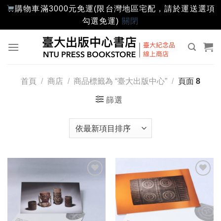
購物車滿3000元免運(限台灣地區宅配，請於運送選項
勾選免運)
關閉
Skip
to
content
首頁
/
商店
/
商品標籤為 “臺大出版中心”
/
頁面 8
篩選
加入
加入
「願
「願
望輕
望輕
單」
單」