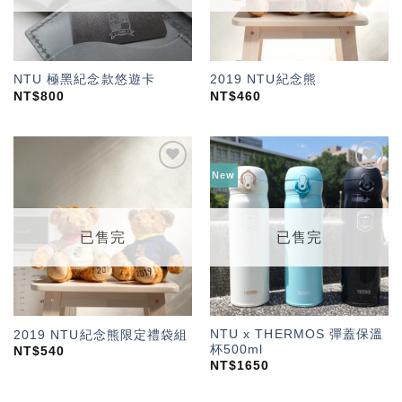
NTU 極黑紀念款悠遊卡
2019 NTU紀念熊
NT$
800
NT$
460
New
加入
加入
「願
「願
望輕
望輕
單」
單」
已售完
已售完
NTU x THERMOS 彈蓋保溫
2019 NTU紀念熊限定禮袋組
杯500ml
NT$
540
NT$
1650