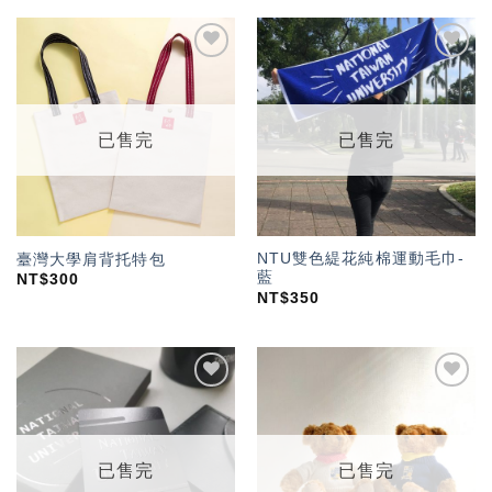
加入
加入
「願
「願
望輕
望輕
單」
單」
已售完
已售完
NTU雙色緹花純棉運動毛巾-
臺灣大學肩背托特包
藍
NT$
300
NT$
350
加入
加入
「願
「願
望輕
望輕
單」
單」
已售完
已售完