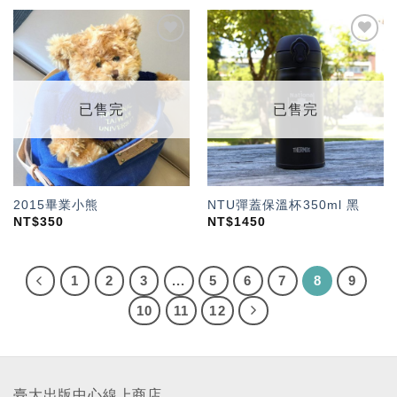
加入
加入
「願
「願
望輕
望輕
單」
單」
已售完
已售完
2015畢業小熊
NTU彈蓋保溫杯350ml 黑
NT$
350
NT$
1450
1
2
3
...
5
6
7
8
9
10
11
12
臺大出版中心線上商店