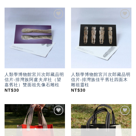
加入
加入
「願
「願
望輕
望輕
單」
單」
人類學博物館宮川次郎藏品明
人類學博物館宮川次郎藏品明
信片-排灣族阿盧夫岸社（望
信片-排灣族佳平舊社四面木
嘉舊社）雙面祖先像石雕柱
雕祖靈柱
NT$
30
NT$
30
加入
加入
「願
「願
望輕
望輕
單」
單」