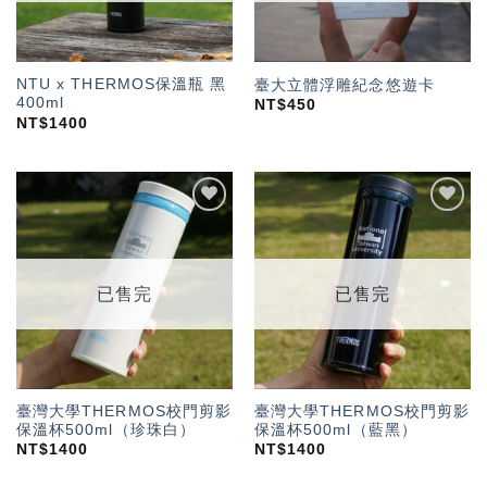
NTU x THERMOS保溫瓶 黑
臺大立體浮雕紀念悠遊卡
400ml
NT$
450
NT$
1400
加入
加入
「願
「願
望輕
望輕
單」
單」
已售完
已售完
臺灣大學THERMOS校門剪影
臺灣大學THERMOS校門剪影
保溫杯500ml（珍珠白）
保溫杯500ml（藍黑）
NT$
1400
NT$
1400