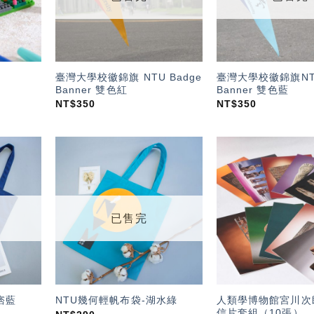
臺灣大學校徽錦旗 NTU Badge
臺灣大學校徽錦旗NTU
Banner 雙色紅
Banner 雙色藍
NT$
350
NT$
350
加入
加入
「願
「願
望輕
望輕
單」
單」
已售完
人類學博物館宮川次
痞藍
NTU幾何輕帆布袋-湖水綠
信片套組（10張）