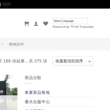
)
關閉
Powered by
Translate
品
購物說明
至 168 項結果，共 275 項
商品分類
加入
「願
春夏新品報報
望輕
單」
臺大出版中心