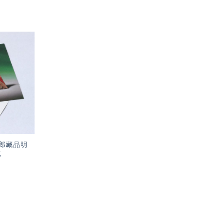
加入
「願
望輕
單」
郎藏品明
梳