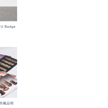
 Badge
加入
「願
望輕
單」
郎藏品明