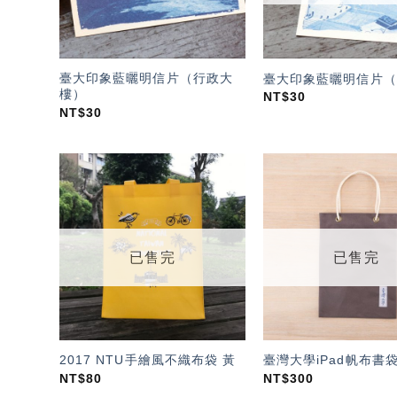
臺大印象藍曬明信片（行政大
臺大印象藍曬明信片（
樓）
NT$
30
NT$
30
加入
「願
望輕
單」
已售完
已售完
2017 NTU手繪風不織布袋 黃
臺灣大學iPad帆布書
NT$
80
NT$
300