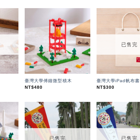
加入
加入
「願
「願
望輕
望輕
單」
單」
已售完
臺灣大學傅鐘微型積木
臺灣大學iPad帆布書
NT$
480
NT$
300
加入
加入
「願
「願
望輕
望輕
單」
單」
已售完
已售完