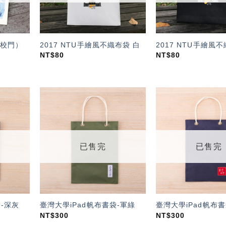
校門）
2017 NTU手繪風不織布袋 白
2017 NTU手繪風
NT$
80
NT$
80
加入
加入
「願
「願
望輕
望輕
單」
單」
已售完
已售完
袋-深灰
臺灣大學iPad帆布書袋-軍綠
臺灣大學iPad帆布
NT$
300
NT$
300