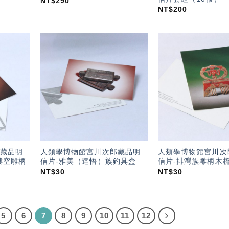
NT$
290
NT$
200
加入
加入
「願
「願
望輕
望輕
單」
單」
藏品明
人類學博物館宮川次郎藏品明
人類學博物館宮川次
鏤空雕柄
信片-雅美（達悟）族釣具盒
信片-排灣族雕柄木
NT$
30
NT$
30
5
6
7
8
9
10
11
12