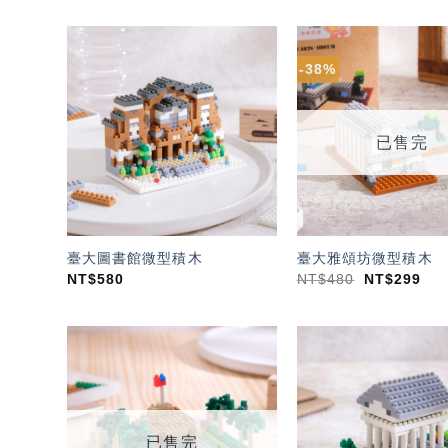
-38%
加入
「願
望輕
單」
已售完
臺大圖書館微型積木
臺大雅頌坊微型積木
NT$
580
NT$
480
NT$
299
加入
「願
望輕
單」
已售完