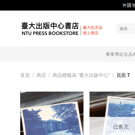
購
Skip
to
搜
content
尋
關
鍵
字:
畢業季紀念品
首頁
/
商店
/
商品標籤為 “臺大出版中心”
/
頁面 7
加入
「願
望輕
單」
已售完