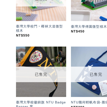
臺灣大學校門‧椰林大道微型
臺灣大學傅園微型積木
積木
NT$
450
NT$
550
加入
「願
望輕
單」
已售完
已售完
臺灣大學校徽錦旗 NTU Badge
NTU幾何輕帆布袋-雅
Banner 黑