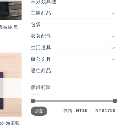
未分類其他
主題商品
包袋
不織布袋 黑
衣著配件
生活道具
辦公文具
加入
過往商品
「願
望輕
單」
價錢範圍
最
最
價格:
NT$0
—
NT$1750
篩選
低
高
價
價
格
格
書袋-海軍藍