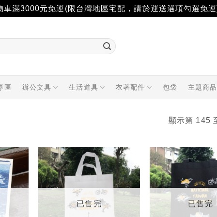
物車滿3000元免運(限台灣地區宅配，請於運送選項勾選免運
專區
辦公文具
生活道具
衣著配件
包袋
主題商
顯示第 145 
加入
加入
「願
「願
望輕
望輕
單」
單」
已售完
已售完