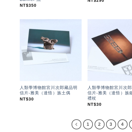
NT$
290
NT$
350
加入
「願
望輕
單」
人類學博物館宮川次郎藏品明
人類學博物館宮川次郎
信片-雅美（達悟）族土偶
信片-雅美（達悟）族
禮杖
NT$
30
NT$
30
1
2
3
4