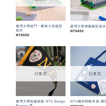
臺灣大學校門‧椰林大道微型
臺灣大學傅園微型積木
積木
NT$
450
NT$
550
加入
「願
望輕
單」
已售完
已售完
臺灣大學校徽錦旗 NTU Badge
NTU幾何輕帆布袋-雅
Banner 黑