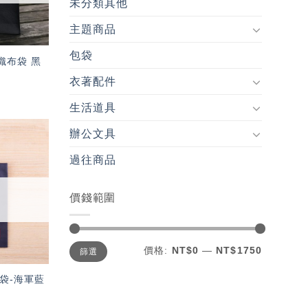
未分類其他
主題商品
包袋
不織布袋 黑
衣著配件
生活道具
辦公文具
加入
過往商品
「願
望輕
單」
價錢範圍
最
最
價格:
NT$0
—
NT$1750
篩選
低
高
價
價
格
格
書袋-海軍藍