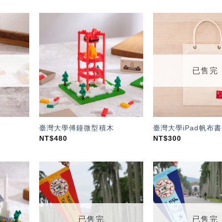
加入
加入
「願
「願
望輕
望輕
單」
單」
已售完
臺灣大學傅鐘微型積木
臺灣大學iPad帆布書
NT$
480
NT$
300
加入
加入
「願
「願
望輕
望輕
單」
單」
已售完
已售完