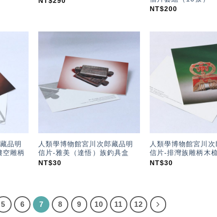
NT$
290
NT$
200
加入
加入
「願
「願
望輕
望輕
單」
單」
藏品明
人類學博物館宮川次郎藏品明
人類學博物館宮川次
鏤空雕柄
信片-雅美（達悟）族釣具盒
信片-排灣族雕柄木
NT$
30
NT$
30
5
6
7
8
9
10
11
12