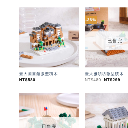
-38%
加入
「願
望輕
單」
已售完
臺大圖書館微型積木
臺大雅頌坊微型積木
NT$
580
NT$
480
NT$
299
加入
「願
望輕
單」
已售完