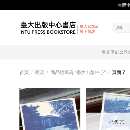
購
Skip
to
搜
content
尋
關
鍵
字:
畢業季紀念品
首頁
/
商店
/
商品標籤為 “臺大出版中心”
/
頁面 7
加入
「願
望輕
單」
已售完