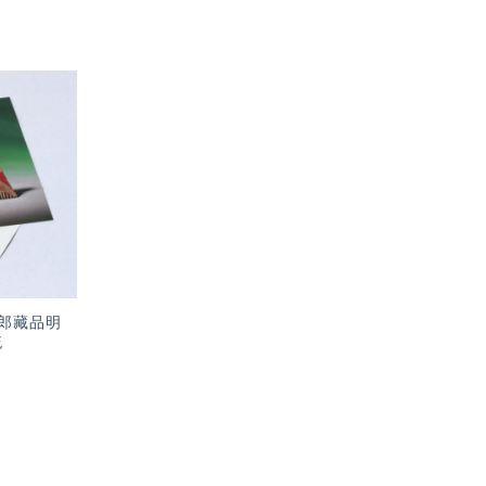
加入
「願
望輕
單」
郎藏品明
梳