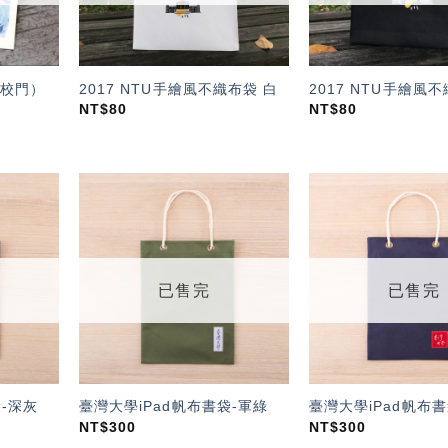
校門）
2017 NTU手繪風不織布袋 白
2017 NTU手繪風
NT$
80
NT$
80
加入
加入
「願
「願
望輕
望輕
單」
單」
已售完
已售完
袋-深灰
臺灣大學iPad帆布書袋-軍綠
臺灣大學iPad帆布
NT$
300
NT$
300