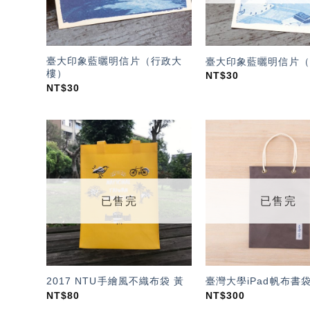
臺大印象藍曬明信片（行政大
臺大印象藍曬明信片（
樓）
NT$
30
NT$
30
加入
「願
望輕
單」
已售完
已售完
2017 NTU手繪風不織布袋 黃
臺灣大學iPad帆布書
NT$
80
NT$
300