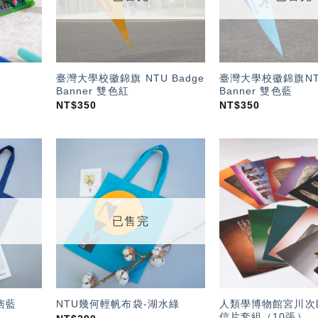
臺灣大學校徽錦旗 NTU Badge
臺灣大學校徽錦旗NTU
Banner 雙色紅
Banner 雙色藍
NT$
350
NT$
350
加入
加入
「願
「願
望輕
望輕
單」
單」
已售完
人類學博物館宮川次
痞藍
NTU幾何輕帆布袋-湖水綠
信片套組（10張）