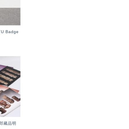
 Badge
加入
「願
望輕
單」
郎藏品明