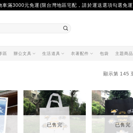
物車滿3000元免運(限台灣地區宅配，請於運送選項勾選免運
專區
辦公文具
生活道具
衣著配件
包袋
主題商
顯示第 145 
加入
加入
「願
「願
望輕
望輕
單」
單」
已售完
已售完