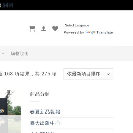
)
關閉
Powered by
Translate
品
購物說明
至 168 項結果，共 275 項
商品分類
加入
「願
春夏新品報報
望輕
單」
臺大出版中心