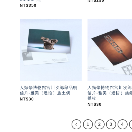
NT$
290
NT$
350
加入
「願
望輕
單」
人類學博物館宮川次郎藏品明
人類學博物館宮川次郎
信片-雅美（達悟）族土偶
信片-雅美（達悟）族
禮杖
NT$
30
NT$
30
1
2
3
4