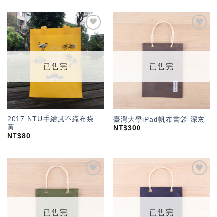
加入
加入
「願
「願
望輕
望輕
單」
單」
已售完
已售完
2017 NTU手繪風不織布袋
臺灣大學iPad帆布書袋-深灰
黃
NT$
300
NT$
80
加入
加入
「願
「願
望輕
望輕
單」
單」
已售完
已售完