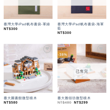
臺灣大學iPad帆布書袋-海軍
臺灣大學iPad帆布書袋-軍綠
藍
NT$
300
NT$
300
-38%
加入
加入
「願
「願
望輕
望輕
單」
單」
已售完
臺大圖書館微型積木
臺大雅頌坊微型積木
NT$
580
NT$
480
NT$
299