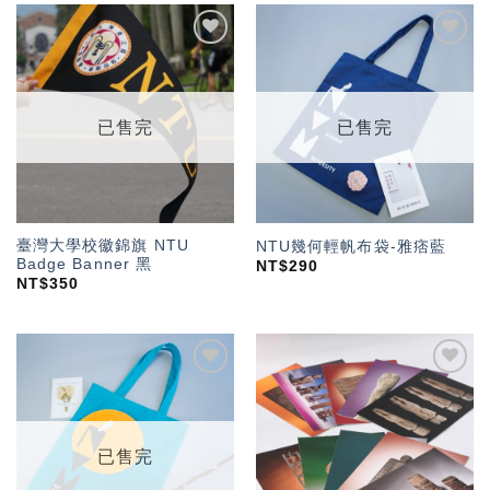
加入
加入
「願
「願
望輕
望輕
單」
單」
已售完
已售完
臺灣大學校徽錦旗 NTU
NTU幾何輕帆布袋-雅痞藍
Badge Banner 黑
NT$
290
NT$
350
加入
加入
「願
「願
望輕
望輕
單」
單」
已售完