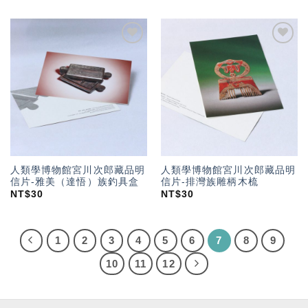
加入
加入
「願
「願
望輕
望輕
單」
單」
人類學博物館宮川次郎藏品明
人類學博物館宮川次郎藏品明
信片-雅美（達悟）族釣具盒
信片-排灣族雕柄木梳
NT$
30
NT$
30
1
2
3
4
5
6
7
8
9
10
11
12