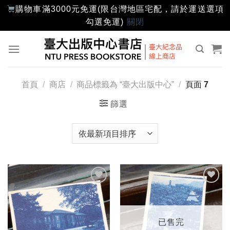
購物車滿3000元免運(限台灣地區宅配，請於運送選項
勾選免運)
關閉
Skip
to
content
首頁
/
商店
/
商品標籤為 “臺大出版中心”
/
頁面 7
篩選
加入
加入
「願
「願
望輕
望輕
單」
單」
已售完