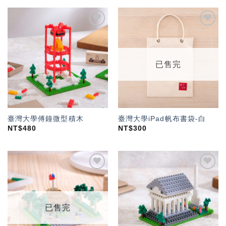
加入
加入
「願
「願
望輕
望輕
單」
單」
已售完
臺灣大學傅鐘微型積木
臺灣大學iPad帆布書袋-白
NT$
480
NT$
300
加入
加入
「願
「願
望輕
望輕
單」
單」
已售完