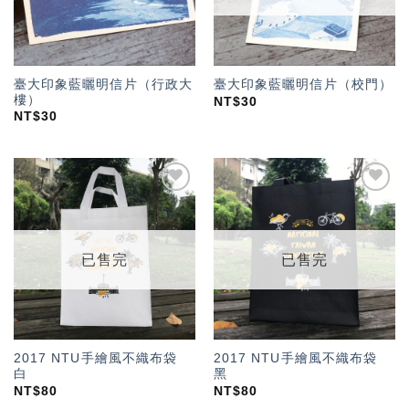
臺大印象藍曬明信片（行政大
臺大印象藍曬明信片（校門）
樓）
NT$
30
NT$
30
加入
加入
「願
「願
望輕
望輕
單」
單」
已售完
已售完
2017 NTU手繪風不織布袋
2017 NTU手繪風不織布袋
白
黑
NT$
80
NT$
80