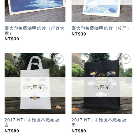
臺大印象藍曬明信片（行政大
臺大印象藍曬明信片（校門）
樓）
NT$
30
NT$
30
加入
加入
「願
「願
望輕
望輕
單」
單」
已售完
已售完
2017 NTU手繪風不織布袋
2017 NTU手繪風不織布袋
白
黑
NT$
80
NT$
80