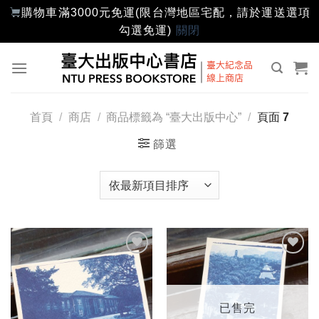
購物車滿3000元免運(限台灣地區宅配，請於運送選項
勾選免運)
關閉
Skip
to
content
首頁
/
商店
/
商品標籤為 “臺大出版中心”
/
頁面 7
篩選
加入
加入
「願
「願
望輕
望輕
單」
單」
已售完