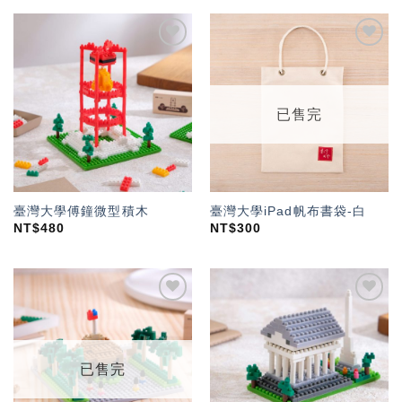
加入
加入
「願
「願
望輕
望輕
單」
單」
已售完
臺灣大學傅鐘微型積木
臺灣大學iPad帆布書袋-白
NT$
480
NT$
300
加入
加入
「願
「願
望輕
望輕
單」
單」
已售完