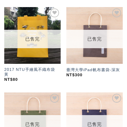
加入
加入
「願
「願
望輕
望輕
單」
單」
已售完
已售完
2017 NTU手繪風不織布袋
臺灣大學iPad帆布書袋-深灰
黃
NT$
300
NT$
80
加入
加入
「願
「願
望輕
望輕
單」
單」
已售完
已售完