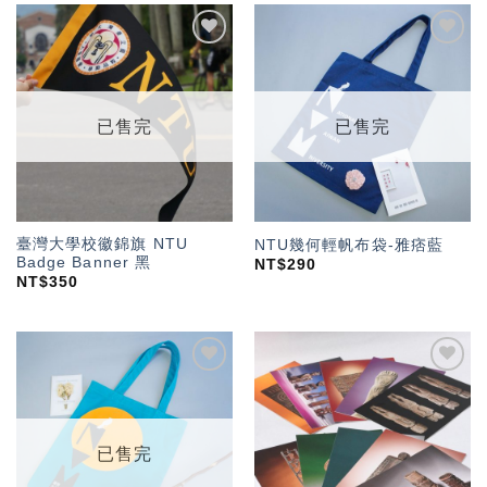
加入
加入
「願
「願
望輕
望輕
單」
單」
已售完
已售完
臺灣大學校徽錦旗 NTU
NTU幾何輕帆布袋-雅痞藍
Badge Banner 黑
NT$
290
NT$
350
加入
加入
「願
「願
望輕
望輕
單」
單」
已售完