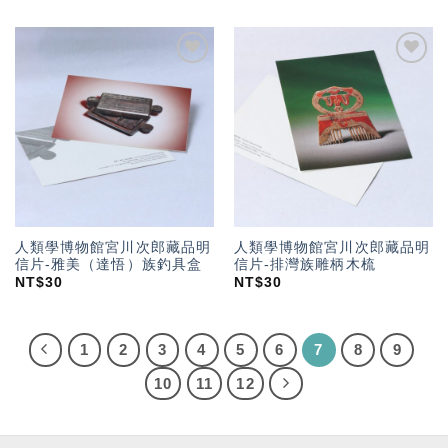
加入
加入
「願
「願
望輕
望輕
單」
單」
人類學博物館宮川次郎藏品明
人類學博物館宮川次郎藏品明
信片-雅美（達悟）族釣具盒
信片-排灣族雕柄木梳
NT$
30
NT$
30
1
2
3
4
5
6
7
8
9
10
11
12