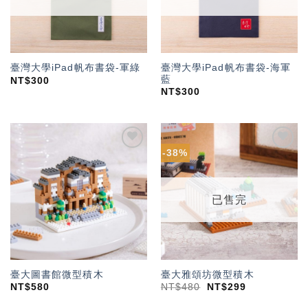
臺灣大學iPad帆布書袋-海軍
臺灣大學iPad帆布書袋-軍綠
藍
NT$
300
NT$
300
-38%
加入
加入
「願
「願
望輕
望輕
單」
單」
已售完
臺大圖書館微型積木
臺大雅頌坊微型積木
NT$
580
NT$
480
NT$
299