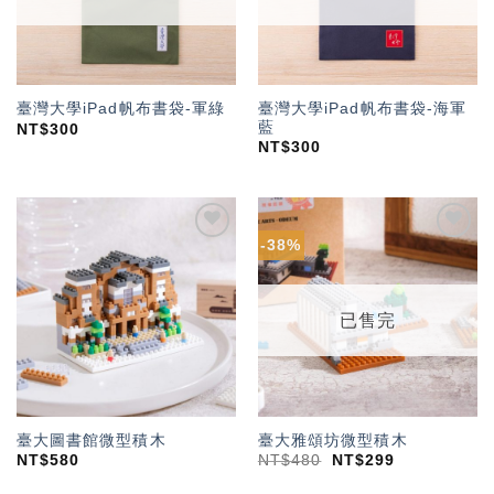
臺灣大學iPad帆布書袋-海軍
臺灣大學iPad帆布書袋-軍綠
藍
NT$
300
NT$
300
-38%
加入
加入
「願
「願
望輕
望輕
單」
單」
已售完
臺大圖書館微型積木
臺大雅頌坊微型積木
NT$
580
NT$
480
NT$
299