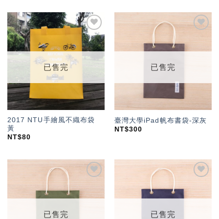
加入
加入
「願
「願
望輕
望輕
單」
單」
已售完
已售完
2017 NTU手繪風不織布袋
臺灣大學iPad帆布書袋-深灰
黃
NT$
300
NT$
80
加入
加入
「願
「願
望輕
望輕
單」
單」
已售完
已售完