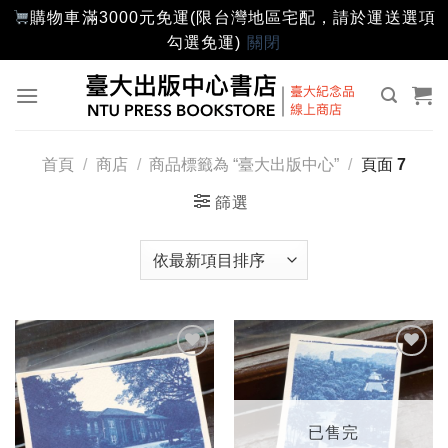
購物車滿3000元免運(限台灣地區宅配，請於運送選項
勾選免運)
關閉
Skip
to
content
首頁
/
商店
/
商品標籤為 “臺大出版中心”
/
頁面 7
篩選
加入
加入
「願
「願
望輕
望輕
單」
單」
已售完