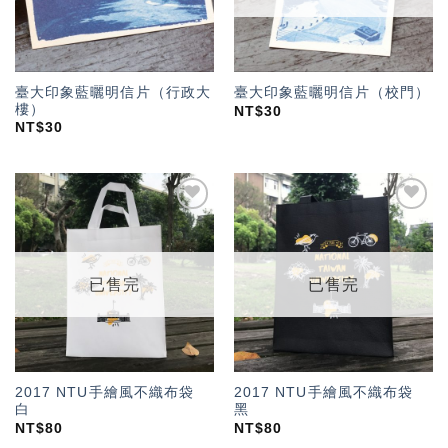
臺大印象藍曬明信片（行政大
臺大印象藍曬明信片（校門）
樓）
NT$
30
NT$
30
加入
加入
「願
「願
望輕
望輕
單」
單」
已售完
已售完
2017 NTU手繪風不織布袋
2017 NTU手繪風不織布袋
白
黑
NT$
80
NT$
80