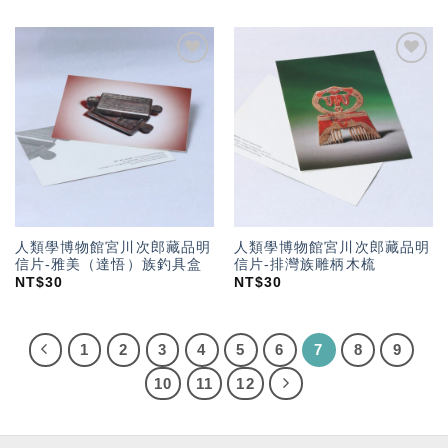
加入
加入
「願
「願
望輕
望輕
單」
單」
人類學博物館宮川次郎藏品明
人類學博物館宮川次郎藏品明
信片-雅美（達悟）族釣具盒
信片-排灣族雕柄木梳
NT$
30
NT$
30
1
2
3
4
5
6
7
8
9
10
11
12