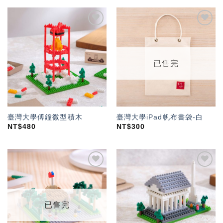
加入
加入
「願
「願
望輕
望輕
單」
單」
已售完
臺灣大學傅鐘微型積木
臺灣大學iPad帆布書袋-白
NT$
480
NT$
300
加入
加入
「願
「願
望輕
望輕
單」
單」
已售完