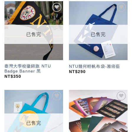
加入
加入
「願
「願
望輕
望輕
單」
單」
已售完
已售完
臺灣大學校徽錦旗 NTU
NTU幾何輕帆布袋-雅痞藍
Badge Banner 黑
NT$
290
NT$
350
加入
加入
「願
「願
望輕
望輕
單」
單」
已售完