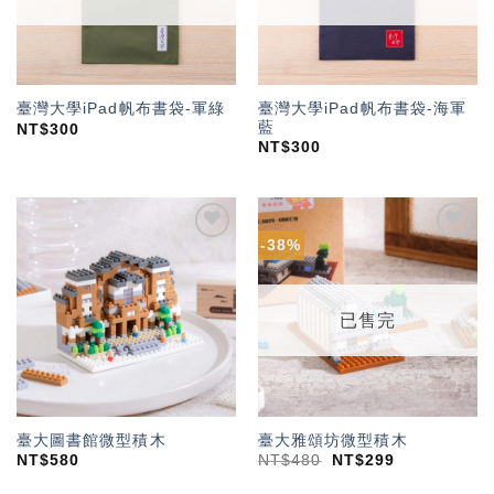
臺灣大學iPad帆布書袋-海軍
臺灣大學iPad帆布書袋-軍綠
藍
NT$
300
NT$
300
-38%
加入
加入
「願
「願
望輕
望輕
單」
單」
已售完
臺大圖書館微型積木
臺大雅頌坊微型積木
NT$
580
NT$
480
NT$
299