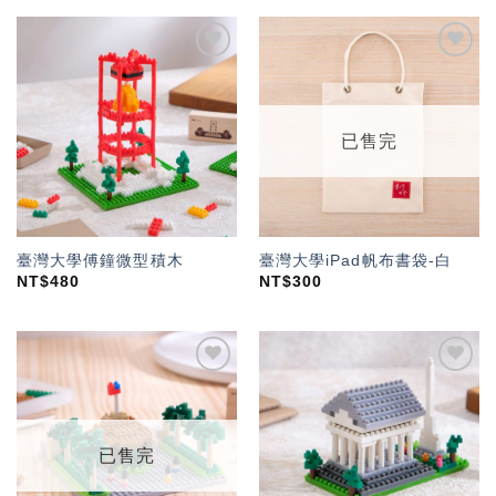
加入
加入
「願
「願
望輕
望輕
單」
單」
已售完
臺灣大學傅鐘微型積木
臺灣大學iPad帆布書袋-白
NT$
480
NT$
300
加入
加入
「願
「願
望輕
望輕
單」
單」
已售完