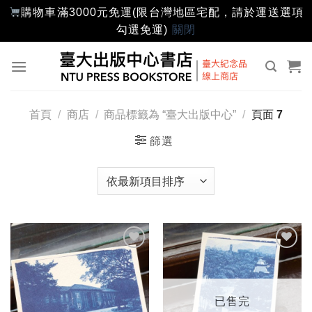
購物車滿3000元免運(限台灣地區宅配，請於運送選項
勾選免運)
關閉
Skip
to
content
首頁
/
商店
/
商品標籤為 “臺大出版中心”
/
頁面 7
篩選
加入
加入
「願
「願
望輕
望輕
單」
單」
已售完