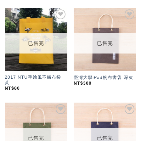
加入
加入
「願
「願
望輕
望輕
單」
單」
已售完
已售完
2017 NTU手繪風不織布袋
臺灣大學iPad帆布書袋-深灰
黃
NT$
300
NT$
80
加入
加入
「願
「願
望輕
望輕
單」
單」
已售完
已售完