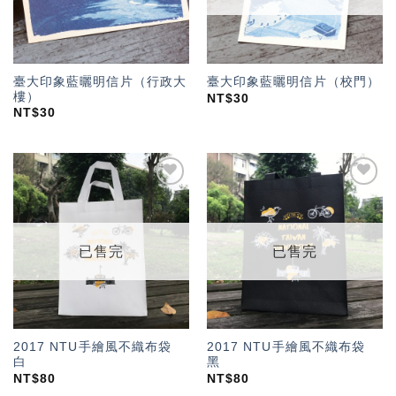
臺大印象藍曬明信片（行政大
臺大印象藍曬明信片（校門）
樓）
NT$
30
NT$
30
加入
加入
「願
「願
望輕
望輕
單」
單」
已售完
已售完
2017 NTU手繪風不織布袋
2017 NTU手繪風不織布袋
白
黑
NT$
80
NT$
80