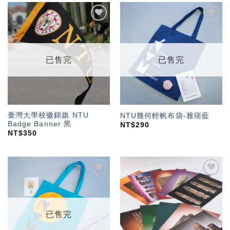
加入
加入
「願
「願
望輕
望輕
單」
單」
已售完
已售完
臺灣大學校徽錦旗 NTU
NTU幾何輕帆布袋-雅痞藍
Badge Banner 黑
NT$
290
NT$
350
加入
加入
「願
「願
望輕
望輕
單」
單」
已售完