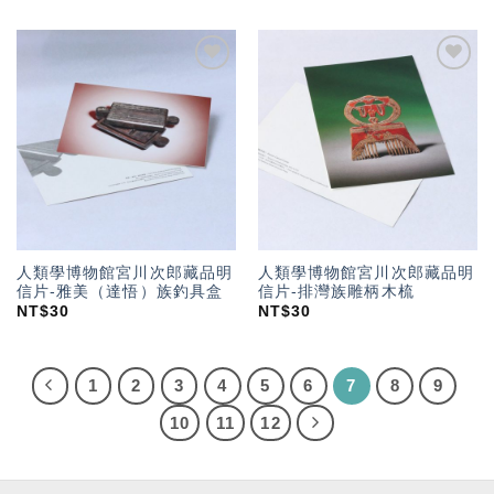
加入
加入
「願
「願
望輕
望輕
單」
單」
人類學博物館宮川次郎藏品明
人類學博物館宮川次郎藏品明
信片-雅美（達悟）族釣具盒
信片-排灣族雕柄木梳
NT$
30
NT$
30
1
2
3
4
5
6
7
8
9
10
11
12