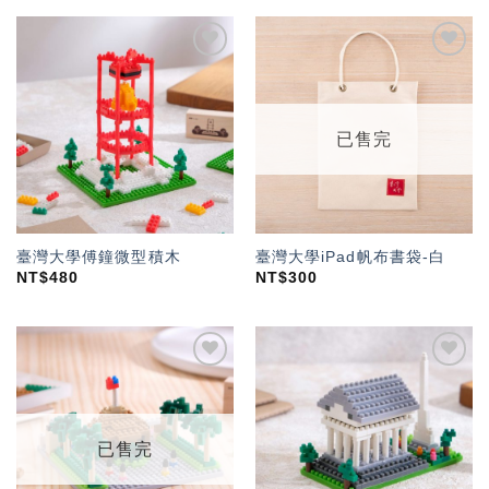
加入
加入
「願
「願
望輕
望輕
單」
單」
已售完
臺灣大學傅鐘微型積木
臺灣大學iPad帆布書袋-白
NT$
480
NT$
300
加入
加入
「願
「願
望輕
望輕
單」
單」
已售完