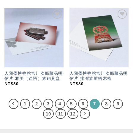
加入
加入
「願
「願
望輕
望輕
單」
單」
人類學博物館宮川次郎藏品明
人類學博物館宮川次郎藏品明
信片-雅美（達悟）族釣具盒
信片-排灣族雕柄木梳
NT$
30
NT$
30
1
2
3
4
5
6
7
8
9
10
11
12