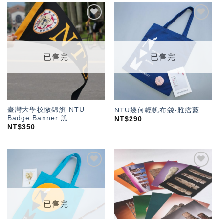
加入
加入
「願
「願
望輕
望輕
單」
單」
已售完
已售完
臺灣大學校徽錦旗 NTU
NTU幾何輕帆布袋-雅痞藍
Badge Banner 黑
NT$
290
NT$
350
加入
加入
「願
「願
望輕
望輕
單」
單」
已售完