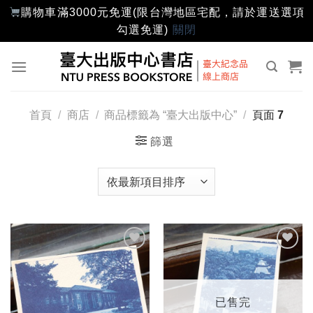
購物車滿3000元免運(限台灣地區宅配，請於運送選項
勾選免運)
關閉
Skip
to
content
首頁
/
商店
/
商品標籤為 “臺大出版中心”
/
頁面 7
篩選
加入
加入
「願
「願
望輕
望輕
單」
單」
已售完