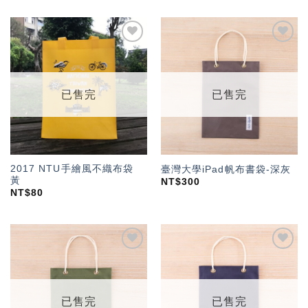
加入
加入
「願
「願
望輕
望輕
單」
單」
已售完
已售完
2017 NTU手繪風不織布袋
臺灣大學iPad帆布書袋-深灰
黃
NT$
300
NT$
80
加入
加入
「願
「願
望輕
望輕
單」
單」
已售完
已售完