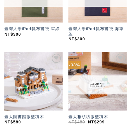
臺灣大學iPad帆布書袋-海軍
臺灣大學iPad帆布書袋-軍綠
藍
NT$
300
NT$
300
-38%
加入
加入
「願
「願
望輕
望輕
單」
單」
已售完
臺大圖書館微型積木
臺大雅頌坊微型積木
NT$
580
NT$
480
NT$
299