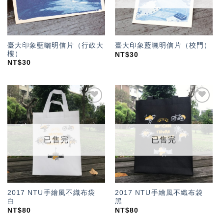
臺大印象藍曬明信片（行政大
臺大印象藍曬明信片（校門）
樓）
NT$
30
NT$
30
加入
加入
「願
「願
望輕
望輕
單」
單」
已售完
已售完
2017 NTU手繪風不織布袋
2017 NTU手繪風不織布袋
白
黑
NT$
80
NT$
80