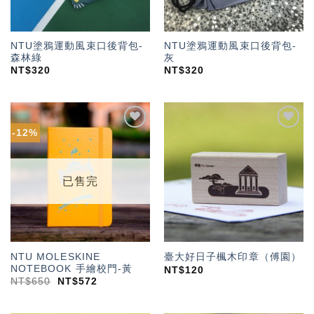
NTU塗鴉運動風束口後背包-
NTU塗鴉運動風束口後背包-
森林綠
灰
NT$
320
NT$
320
-12%
加入
加入
「願
「願
望輕
望輕
單」
單」
已售完
NTU MOLESKINE
臺大好日子楓木印章（傅園）
NOTEBOOK 手繪校門-黃
NT$
120
NT$
650
NT$
572