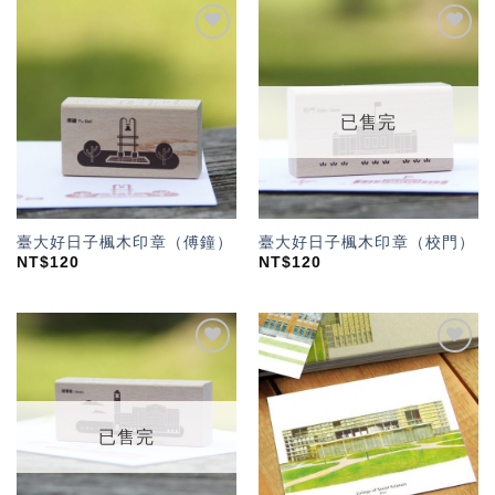
加入
加入
「願
「願
望輕
望輕
單」
單」
已售完
臺大好日子楓木印章（傅鐘）
臺大好日子楓木印章（校門）
NT$
120
NT$
120
加入
加入
「願
「願
望輕
望輕
單」
單」
已售完