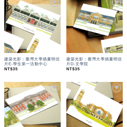
加入
加入
「願
「願
望輕
望輕
單」
單」
建築光影：臺灣大學插畫明信
建築光影：臺灣大學插畫明信
片E-學生第一活動中心
片D-文學院
NT$
35
NT$
35
加入
加入
「願
「願
望輕
望輕
單」
單」