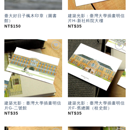
臺大好日子楓木印章（圖書
建築光影：臺灣大學插畫明信
館）
片H-新社科院大樓
NT$
150
NT$
35
加入
加入
「願
「願
望輕
望輕
單」
單」
建築光影：臺灣大學插畫明信
建築光影：臺灣大學插畫明信
片G-二號館
片F-舊總圖（校史館）
NT$
35
NT$
35