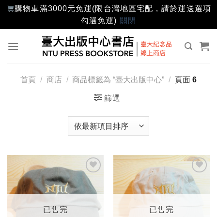
購物車滿3000元免運(限台灣地區宅配，請於運送選項
勾選免運)
關閉
Skip
to
content
首頁
/
商店
/
商品標籤為 “臺大出版中心”
/
頁面 6
篩選
加入
加入
「願
「願
望輕
望輕
單」
單」
已售完
已售完