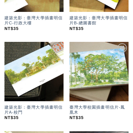
建築光影：臺灣大學插畫明信
建築光影：臺灣大學插畫明信
片C-行政大樓
片B-總圖書館
NT$
35
NT$
35
加入
加入
「願
「願
望輕
望輕
單」
單」
建築光影：臺灣大學插畫明信
臺灣大學校園插畫明信片-鳳
片A-校門
凰木
NT$
35
NT$
35