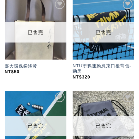
加入
加入
「願
「願
望輕
望輕
單」
單」
已售完
已售完
NTU塗鴉運動風束口後背包-
臺大環保袋淡黃
勁黑
NT$
50
NT$
320
加入
加入
「願
「願
望輕
望輕
單」
單」
已售完
已售完