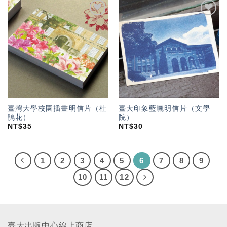
加入
加入
「願
「願
望輕
望輕
單」
單」
臺灣大學校園插畫明信片（杜
臺大印象藍曬明信片（文學
鵑花）
院）
NT$
35
NT$
30
1
2
3
4
5
6
7
8
9
10
11
12
臺大出版中心線上商店