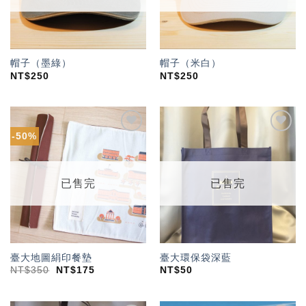
帽子（墨綠）
帽子（米白）
NT$
250
NT$
250
-50%
加入
加入
「願
「願
望輕
望輕
單」
單」
已售完
已售完
臺大地圖絹印餐墊
臺大環保袋深藍
NT$
350
NT$
175
NT$
50