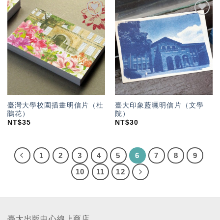
加入
加入
「願
「願
望輕
望輕
單」
單」
臺灣大學校園插畫明信片（杜
臺大印象藍曬明信片（文學
鵑花）
院）
NT$
35
NT$
30
1
2
3
4
5
6
7
8
9
10
11
12
臺大出版中心線上商店