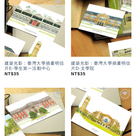
加入
加入
「願
「願
望輕
望輕
單」
單」
建築光影：臺灣大學插畫明信
建築光影：臺灣大學插畫明信
片E-學生第一活動中心
片D-文學院
NT$
35
NT$
35
加入
加入
「願
「願
望輕
望輕
單」
單」