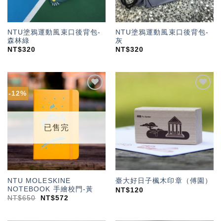
NTU塗鴉運動風束口後背包-
NTU塗鴉運動風束口後背包-
森林綠
灰
NT$
320
NT$
320
-12%
加入
加入
「願
「願
望輕
望輕
單」
單」
已售完
NTU MOLESKINE
臺大好日子楓木印章（傅園）
NOTEBOOK 手繪校門-黃
NT$
120
NT$
650
NT$
572