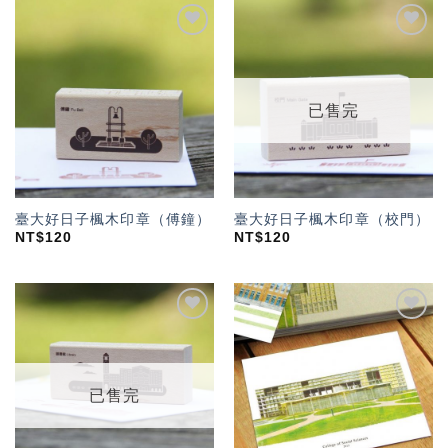
加入
加入
「願
「願
望輕
望輕
單」
單」
已售完
臺大好日子楓木印章（傅鐘）
臺大好日子楓木印章（校門）
NT$
120
NT$
120
加入
加入
「願
「願
望輕
望輕
單」
單」
已售完