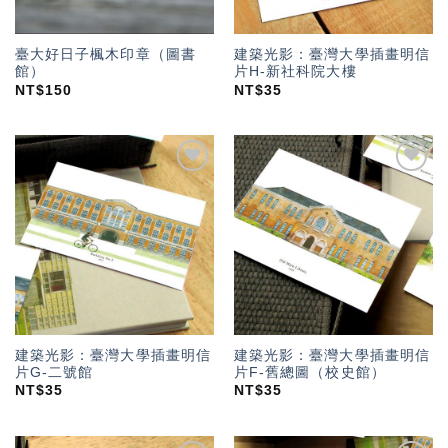
臺大好日子楓木印章（圖書
建築光影：臺灣大學插畫明信
館）
片H-新社科院大樓
NT$
150
NT$
35
加入
加入
「願
「願
望輕
望輕
單」
單」
建築光影：臺灣大學插畫明信
建築光影：臺灣大學插畫明信
片G-二號館
片F-舊總圖（校史館）
NT$
35
NT$
35