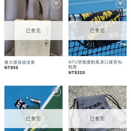
加入
加入
「願
「願
望輕
望輕
單」
單」
已售完
已售完
NTU塗鴉運動風束口後背包-
臺大環保袋淡黃
勁黑
NT$
50
NT$
320
加入
加入
「願
「願
望輕
望輕
單」
單」
已售完
已售完