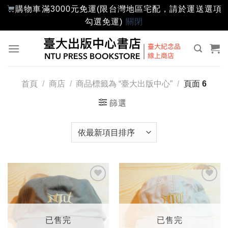
購物車滿3000元免運(限台灣地區宅配，請於運送選項
勾選免運)
關閉
Skip
to
content
首頁
/
商店
/
商品標籤為 “臺大出版中心”
/
頁面 6
篩選
加入
加入
「願
「願
望輕
望輕
單」
單」
已售完
已售完