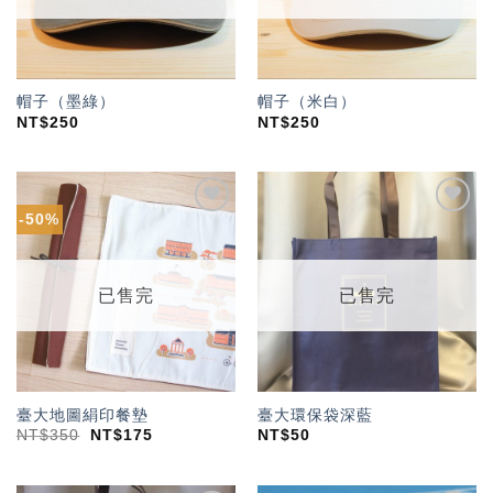
帽子（墨綠）
帽子（米白）
NT$
250
NT$
250
-50%
加入
加入
「願
「願
望輕
望輕
單」
單」
已售完
已售完
臺大地圖絹印餐墊
臺大環保袋深藍
NT$
350
NT$
175
NT$
50