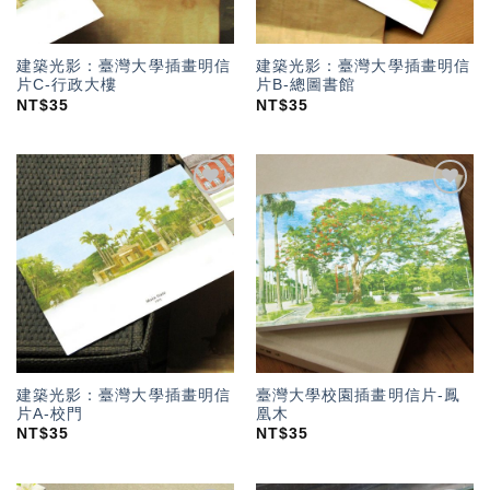
建築光影：臺灣大學插畫明信
建築光影：臺灣大學插畫明信
片C-行政大樓
片B-總圖書館
NT$
35
NT$
35
加入
加入
「願
「願
望輕
望輕
單」
單」
建築光影：臺灣大學插畫明信
臺灣大學校園插畫明信片-鳳
片A-校門
凰木
NT$
35
NT$
35