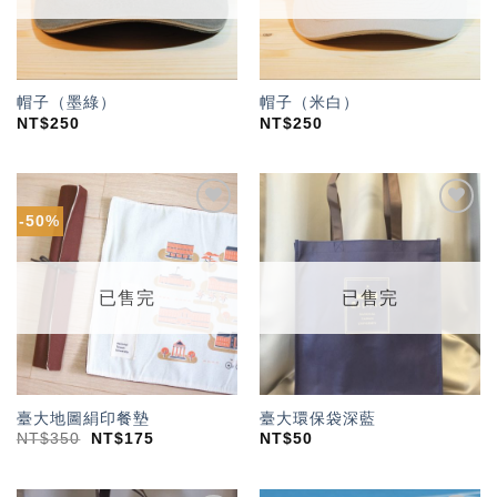
帽子（墨綠）
帽子（米白）
NT$
250
NT$
250
-50%
加入
加入
「願
「願
望輕
望輕
單」
單」
已售完
已售完
臺大地圖絹印餐墊
臺大環保袋深藍
NT$
350
NT$
175
NT$
50