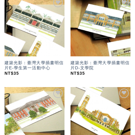
加入
加入
「願
「願
望輕
望輕
單」
單」
建築光影：臺灣大學插畫明信
建築光影：臺灣大學插畫明信
片E-學生第一活動中心
片D-文學院
NT$
35
NT$
35
加入
加入
「願
「願
望輕
望輕
單」
單」