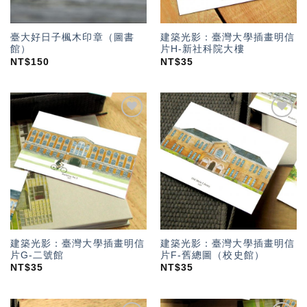
臺大好日子楓木印章（圖書
建築光影：臺灣大學插畫明信
館）
片H-新社科院大樓
NT$
150
NT$
35
加入
加入
「願
「願
望輕
望輕
單」
單」
建築光影：臺灣大學插畫明信
建築光影：臺灣大學插畫明信
片G-二號館
片F-舊總圖（校史館）
NT$
35
NT$
35