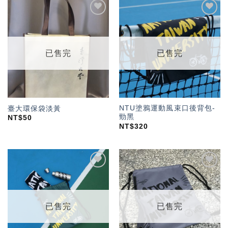
加入
加入
「願
「願
望輕
望輕
單」
單」
已售完
已售完
NTU塗鴉運動風束口後背包-
臺大環保袋淡黃
勁黑
NT$
50
NT$
320
加入
加入
「願
「願
望輕
望輕
單」
單」
已售完
已售完