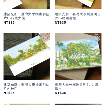
建築光影：臺灣大學插畫明信
建築光影：臺灣大學插畫明信
片C-行政大樓
片B-總圖書館
NT$
35
NT$
35
加入
加入
「願
「願
望輕
望輕
單」
單」
建築光影：臺灣大學插畫明信
臺灣大學校園插畫明信片-鳳
片A-校門
凰木
NT$
35
NT$
35