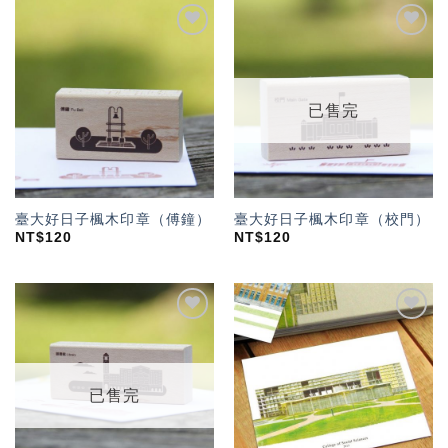
加入
加入
「願
「願
望輕
望輕
單」
單」
已售完
臺大好日子楓木印章（傅鐘）
臺大好日子楓木印章（校門）
NT$
120
NT$
120
加入
加入
「願
「願
望輕
望輕
單」
單」
已售完