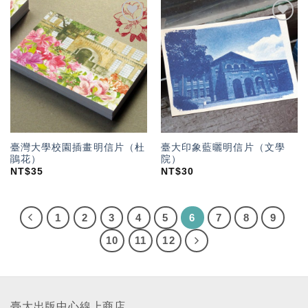
加入
加入
「願
「願
望輕
望輕
單」
單」
臺灣大學校園插畫明信片（杜
臺大印象藍曬明信片（文學
鵑花）
院）
NT$
35
NT$
30
1
2
3
4
5
6
7
8
9
10
11
12
臺大出版中心線上商店