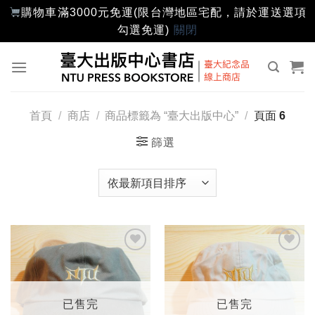
購物車滿3000元免運(限台灣地區宅配，請於運送選項
勾選免運)
關閉
Skip
to
content
首頁
/
商店
/
商品標籤為 “臺大出版中心”
/
頁面 6
篩選
加入
加入
「願
「願
望輕
望輕
單」
單」
已售完
已售完