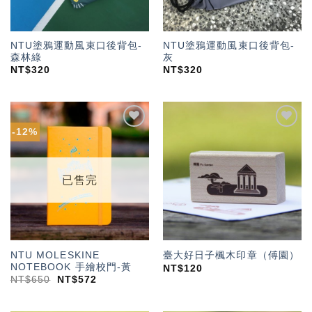
NTU塗鴉運動風束口後背包-
NTU塗鴉運動風束口後背包-
森林綠
灰
NT$
320
NT$
320
-12%
加入
加入
「願
「願
望輕
望輕
單」
單」
已售完
NTU MOLESKINE
臺大好日子楓木印章（傅園）
NOTEBOOK 手繪校門-黃
NT$
120
NT$
650
NT$
572