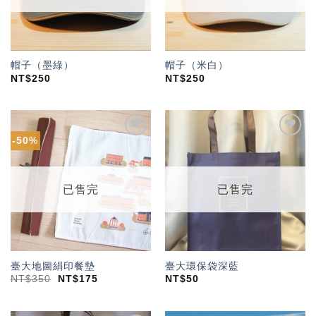
帽子（墨綠）
帽子（米白）
NT$
250
NT$
250
-50%
加入
加入
「願
「願
望輕
望輕
單」
單」
已售完
已售完
臺大地圖絹印餐墊
臺大環保袋深藍
NT$
350
NT$
175
NT$
50