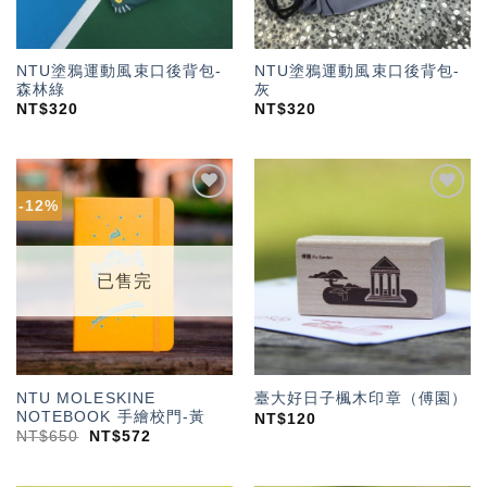
NTU塗鴉運動風束口後背包-
NTU塗鴉運動風束口後背包-
森林綠
灰
NT$
320
NT$
320
-12%
加入
加入
「願
「願
望輕
望輕
單」
單」
已售完
NTU MOLESKINE
臺大好日子楓木印章（傅園）
NOTEBOOK 手繪校門-黃
NT$
120
NT$
650
NT$
572