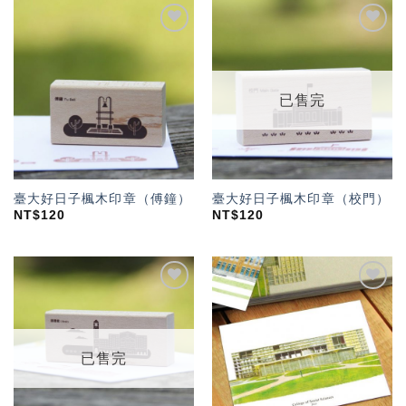
加入
加入
「願
「願
望輕
望輕
單」
單」
已售完
臺大好日子楓木印章（傅鐘）
臺大好日子楓木印章（校門）
NT$
120
NT$
120
加入
加入
「願
「願
望輕
望輕
單」
單」
已售完