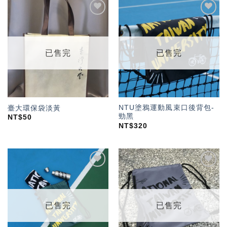
加入
加入
「願
「願
望輕
望輕
單」
單」
已售完
已售完
NTU塗鴉運動風束口後背包-
臺大環保袋淡黃
勁黑
NT$
50
NT$
320
加入
加入
「願
「願
望輕
望輕
單」
單」
已售完
已售完