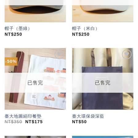
帽子（墨綠）
帽子（米白）
NT$
250
NT$
250
-50%
加入
加入
「願
「願
望輕
望輕
單」
單」
已售完
已售完
臺大地圖絹印餐墊
臺大環保袋深藍
NT$
350
NT$
175
NT$
50