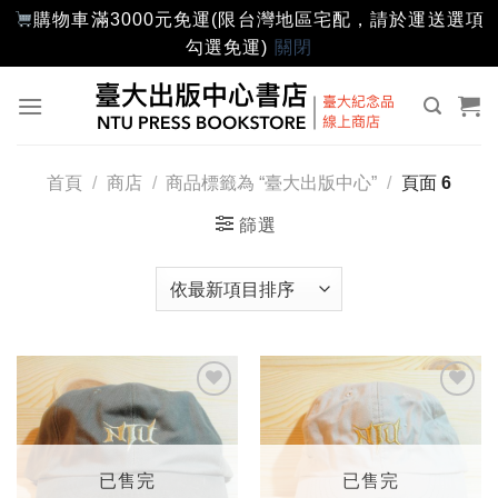
購物車滿3000元免運(限台灣地區宅配，請於運送選項
勾選免運)
關閉
Skip
to
content
首頁
/
商店
/
商品標籤為 “臺大出版中心”
/
頁面 6
篩選
加入
加入
「願
「願
望輕
望輕
單」
單」
已售完
已售完