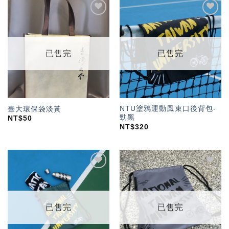
加入
加入
「願
「願
望輕
望輕
單」
單」
已售完
已售完
NTU塗鴉運動風束口後背包-
臺大環保袋淡黃
勁黑
NT$
50
NT$
320
加入
加入
「願
「願
望輕
望輕
單」
單」
已售完
已售完