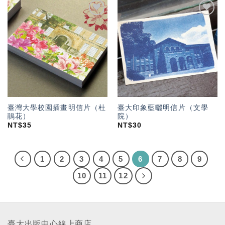
加入
加入
「願
「願
望輕
望輕
單」
單」
臺灣大學校園插畫明信片（杜
臺大印象藍曬明信片（文學
鵑花）
院）
NT$
35
NT$
30
1
2
3
4
5
6
7
8
9
10
11
12
臺大出版中心線上商店