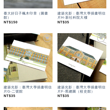
臺大好日子楓木印章（圖書
建築光影：臺灣大學插畫明信
館）
片H-新社科院大樓
NT$
150
NT$
35
加入
加入
「願
「願
望輕
望輕
單」
單」
建築光影：臺灣大學插畫明信
建築光影：臺灣大學插畫明信
片G-二號館
片F-舊總圖（校史館）
NT$
35
NT$
35