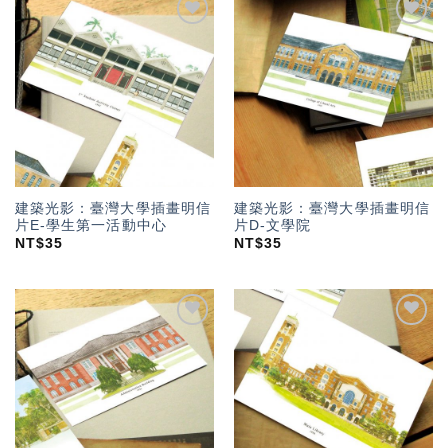
加入
加入
「願
「願
望輕
望輕
單」
單」
建築光影：臺灣大學插畫明信
建築光影：臺灣大學插畫明信
片E-學生第一活動中心
片D-文學院
NT$
35
NT$
35
加入
加入
「願
「願
望輕
望輕
單」
單」