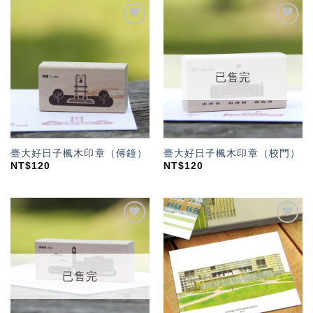
加入
加入
「願
「願
望輕
望輕
單」
單」
已售完
臺大好日子楓木印章（傅鐘）
臺大好日子楓木印章（校門）
NT$
120
NT$
120
加入
加入
「願
「願
望輕
望輕
單」
單」
已售完