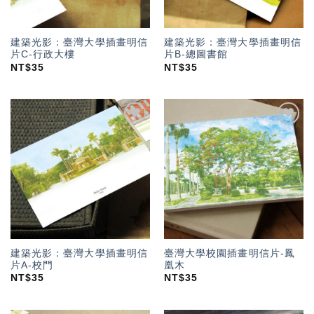
建築光影：臺灣大學插畫明信
建築光影：臺灣大學插畫明信
片C-行政大樓
片B-總圖書館
NT$
35
NT$
35
加入
加入
「願
「願
望輕
望輕
單」
單」
建築光影：臺灣大學插畫明信
臺灣大學校園插畫明信片-鳳
片A-校門
凰木
NT$
35
NT$
35