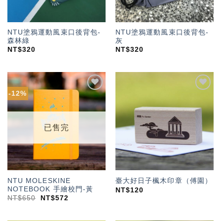
NTU塗鴉運動風束口後背包-
NTU塗鴉運動風束口後背包-
森林綠
灰
NT$
320
NT$
320
-12%
加入
加入
「願
「願
望輕
望輕
單」
單」
已售完
NTU MOLESKINE
臺大好日子楓木印章（傅園）
NOTEBOOK 手繪校門-黃
NT$
120
NT$
650
NT$
572