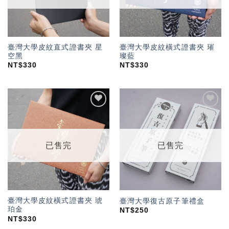
臺灣大學皮紋直式證書夾 星
臺灣大學皮紋橫式證書夾 璀
空黑
璨藍
NT$
330
NT$
330
加入
加入
「願
「願
望輕
望輕
單」
單」
已售完
已售完
臺灣大學皮紋橫式證書夾 琥
臺灣大學復古原子筆禮盒
珀金
NT$
250
NT$
330