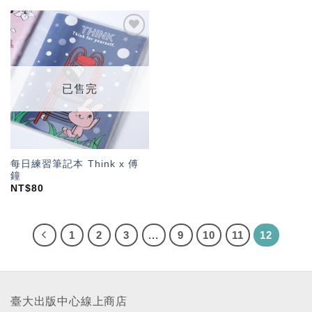
加入
「願
望輕
單」
已售完
每日練習筆記本 Think x 傅
鐘
NT$
80
1
2
3
...
9
10
11
12
臺大出版中心線上商店