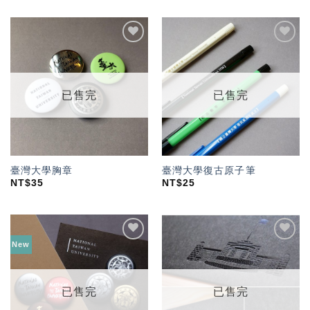
加入
加入
「願
「願
望輕
望輕
單」
單」
已售完
已售完
臺灣大學胸章
臺灣大學復古原子筆
NT$
35
NT$
25
New
加入
加入
「願
「願
望輕
望輕
單」
單」
已售完
已售完