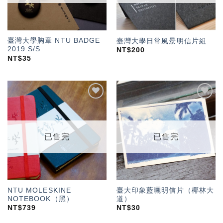
臺灣大學胸章 NTU BADGE
臺灣大學日常風景明信片組
2019 S/S
NT$
200
NT$
35
加入
加入
「願
「願
望輕
望輕
單」
單」
已售完
已售完
NTU MOLESKINE
臺大印象藍曬明信片（椰林大
NOTEBOOK（黑）
道）
NT$
739
NT$
30