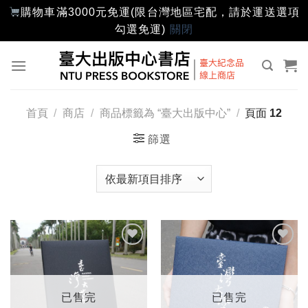
購物車滿3000元免運(限台灣地區宅配，請於運送選項
勾選免運)
關閉
Skip
to
content
首頁
/
商店
/
商品標籤為 “臺大出版中心”
/
頁面 12
篩選
加入
加入
「願
「願
望輕
望輕
單」
單」
已售完
已售完