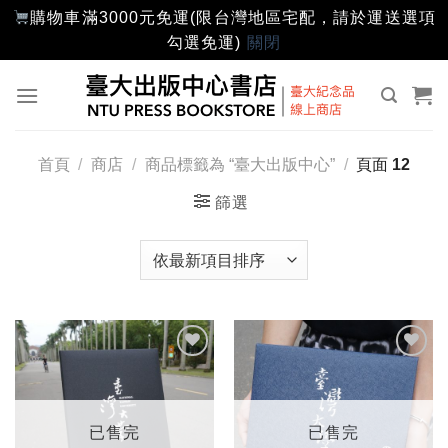
購物車滿3000元免運(限台灣地區宅配，請於運送選項
勾選免運)
關閉
Skip
to
content
首頁
/
商店
/
商品標籤為 “臺大出版中心”
/
頁面 12
篩選
加入
加入
「願
「願
望輕
望輕
單」
單」
已售完
已售完