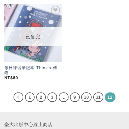
加入
「願
望輕
單」
已售完
每日練習筆記本 Think x 傅
鐘
NT$
80
1
2
3
...
9
10
11
12
臺大出版中心線上商店