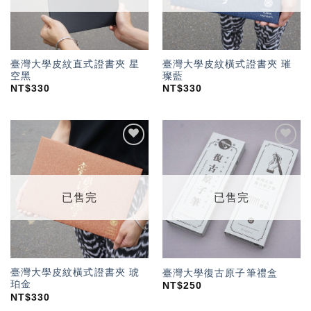
臺灣大學皮紋直式證書夾 星
臺灣大學皮紋橫式證書夾 璀
空黑
璨藍
NT$
330
NT$
330
加入
加入
「願
「願
望輕
望輕
單」
單」
已售完
已售完
臺灣大學皮紋橫式證書夾 琥
臺灣大學復古原子筆禮盒
珀金
NT$
250
NT$
330