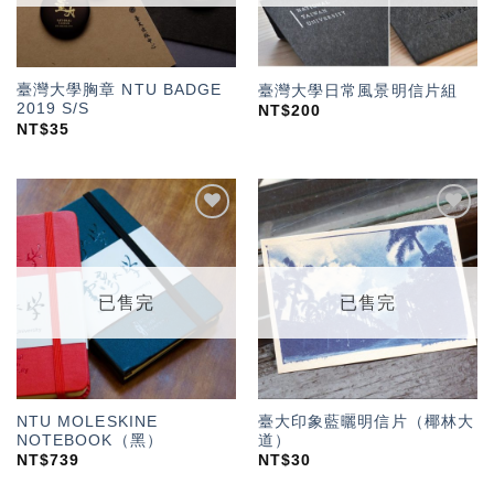
臺灣大學胸章 NTU BADGE
臺灣大學日常風景明信片組
2019 S/S
NT$
200
NT$
35
加入
加入
「願
「願
望輕
望輕
單」
單」
已售完
已售完
NTU MOLESKINE
臺大印象藍曬明信片（椰林大
NOTEBOOK（黑）
道）
NT$
739
NT$
30