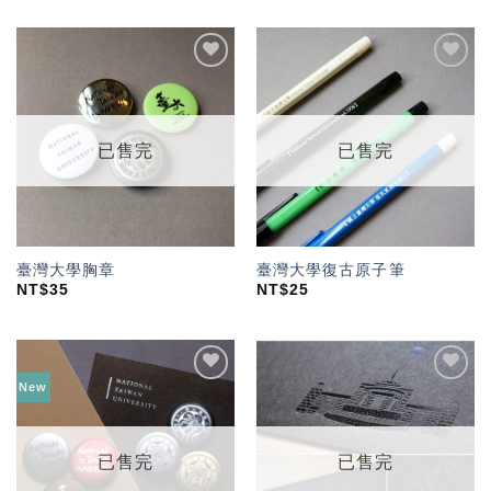
加入
加入
「願
「願
望輕
望輕
單」
單」
已售完
已售完
臺灣大學胸章
臺灣大學復古原子筆
NT$
35
NT$
25
New
加入
加入
「願
「願
望輕
望輕
單」
單」
已售完
已售完