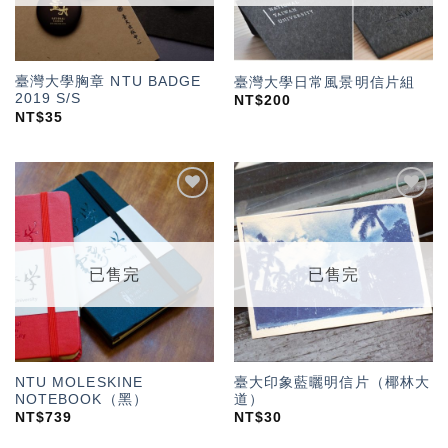
臺灣大學胸章 NTU BADGE
臺灣大學日常風景明信片組
2019 S/S
NT$
200
NT$
35
加入
加入
「願
「願
望輕
望輕
單」
單」
已售完
已售完
NTU MOLESKINE
臺大印象藍曬明信片（椰林大
NOTEBOOK（黑）
道）
NT$
739
NT$
30