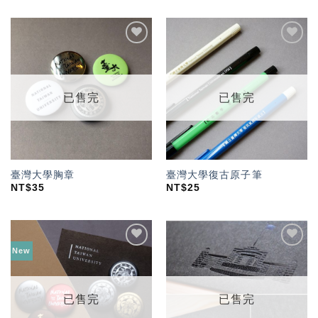
加入
加入
「願
「願
望輕
望輕
單」
單」
已售完
已售完
臺灣大學胸章
臺灣大學復古原子筆
NT$
35
NT$
25
New
加入
加入
「願
「願
望輕
望輕
單」
單」
已售完
已售完