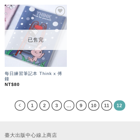
加入
「願
望輕
單」
已售完
每日練習筆記本 Think x 傅
鐘
NT$
80
1
2
3
...
9
10
11
12
臺大出版中心線上商店