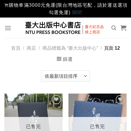
購物車滿3000元免運(限台灣地區宅配，請於運送選項
勾選免運)
關閉
Skip
to
content
首頁
/
商店
/
商品標籤為 “臺大出版中心”
/
頁面 12
篩選
加入
加入
「願
「願
望輕
望輕
單」
單」
已售完
已售完