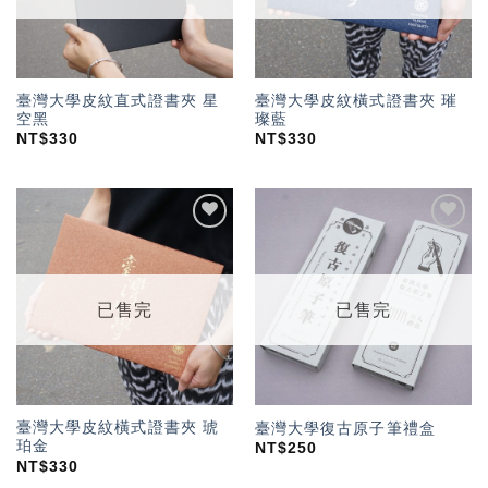
臺灣大學皮紋直式證書夾 星
臺灣大學皮紋橫式證書夾 璀
空黑
璨藍
NT$
330
NT$
330
加入
加入
「願
「願
望輕
望輕
單」
單」
已售完
已售完
臺灣大學皮紋橫式證書夾 琥
臺灣大學復古原子筆禮盒
珀金
NT$
250
NT$
330