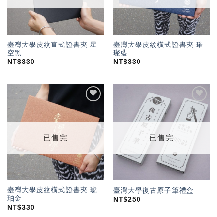
臺灣大學皮紋直式證書夾 星
臺灣大學皮紋橫式證書夾 璀
空黑
璨藍
NT$
330
NT$
330
加入
加入
「願
「願
望輕
望輕
單」
單」
已售完
已售完
臺灣大學皮紋橫式證書夾 琥
臺灣大學復古原子筆禮盒
珀金
NT$
250
NT$
330