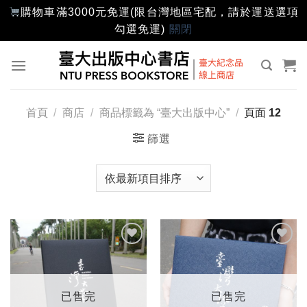
購物車滿3000元免運(限台灣地區宅配，請於運送選項
勾選免運)
關閉
Skip
to
content
首頁
/
商店
/
商品標籤為 “臺大出版中心”
/
頁面 12
篩選
加入
加入
「願
「願
望輕
望輕
單」
單」
已售完
已售完