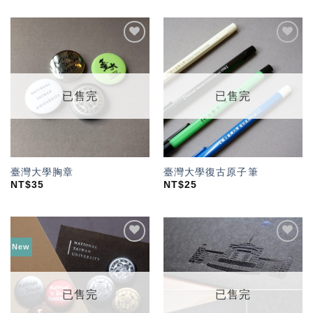
加入
加入
「願
「願
望輕
望輕
單」
單」
已售完
已售完
臺灣大學胸章
臺灣大學復古原子筆
NT$
35
NT$
25
New
加入
加入
「願
「願
望輕
望輕
單」
單」
已售完
已售完