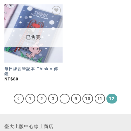
加入
「願
望輕
單」
已售完
每日練習筆記本 Think x 傅
鐘
NT$
80
1
2
3
...
9
10
11
12
臺大出版中心線上商店