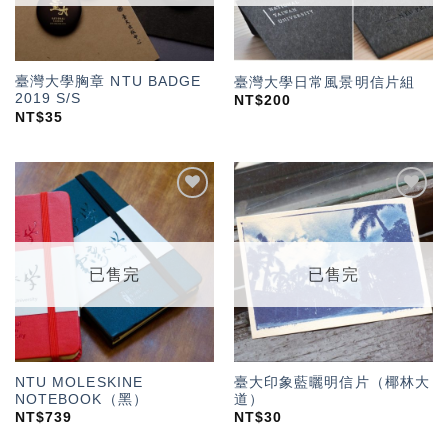
臺灣大學胸章 NTU BADGE
臺灣大學日常風景明信片組
2019 S/S
NT$
200
NT$
35
加入
加入
「願
「願
望輕
望輕
單」
單」
已售完
已售完
NTU MOLESKINE
臺大印象藍曬明信片（椰林大
NOTEBOOK（黑）
道）
NT$
739
NT$
30