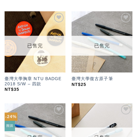
加入
加入
「願
「願
望輕
望輕
單」
單」
已售完
已售完
臺灣大學胸章 NTU BADGE
臺灣大學復古原子筆
2018 S/W – 四款
NT$
25
NT$
35
-24%
加入
加入
「願
「願
團購
望輕
望輕
單」
單」