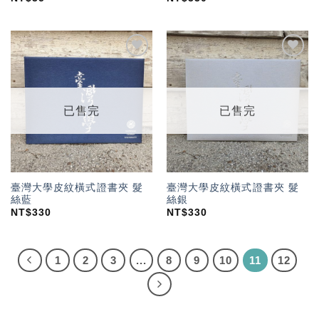
加入
加入
「願
「願
望輕
望輕
單」
單」
已售完
已售完
臺灣大學皮紋橫式證書夾 髮
臺灣大學皮紋橫式證書夾 髮
絲藍
絲銀
NT$
330
NT$
330
1
2
3
...
8
9
10
11
12