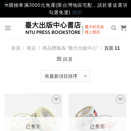
購物車滿3000元免運(限台灣地區宅配，請於運送選項
勾選免運)
關閉
Skip
to
content
首頁
/
商店
/
商品標籤為 “臺大出版中心”
/
頁面 11
篩選
加入
加入
「願
「願
望輕
望輕
單」
單」
已售完
已售完