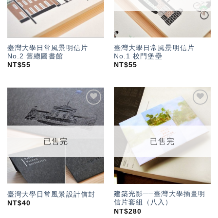
臺灣大學日常風景明信片
臺灣大學日常風景明信片
No.2 舊總圖書館
No.1 校門堡壘
NT$
55
NT$
55
加入
加入
「願
「願
望輕
望輕
單」
單」
已售完
已售完
建築光影──臺灣大學插畫明
臺灣大學日常風景設計信封
信片套組（八入）
NT$
40
NT$
280