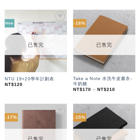
-16%
New
加入
加入
「願
「願
望輕
望輕
單」
單」
已售完
已售完
Take a Note 水洗牛皮書衣-
NTU 19+20學年計劃表
牛奶糖
NT$
120
NT$
170
–
NT$
210
-17%
-15%
加入
加入
「願
「願
望輕
望輕
單」
單」
已售完
已售完