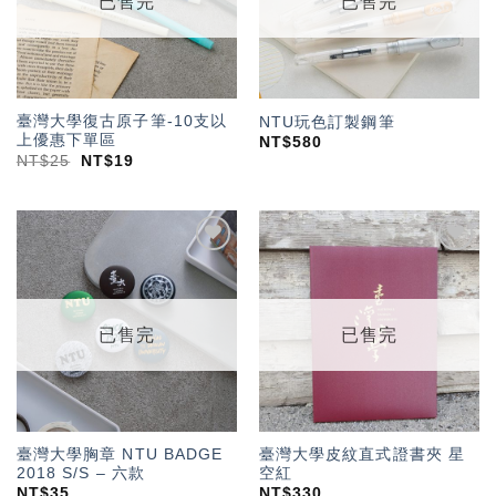
已售完
已售完
臺灣大學復古原子筆-10支以
NTU玩色訂製鋼筆
上優惠下單區
NT$
580
NT$
25
NT$
19
加入
加入
「願
「願
望輕
望輕
單」
單」
已售完
已售完
臺灣大學胸章 NTU BADGE
臺灣大學皮紋直式證書夾 星
2018 S/S – 六款
空紅
NT$
35
NT$
330