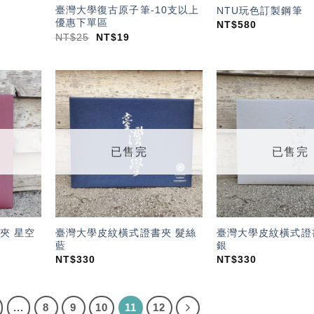
臺灣大學復古原子筆-10支以上
NTU玩色訂製鋼筆
優惠下單區
NT$
580
NT$
25
NT$
19
加入
加入
「願
「願
望輕
望輕
單」
單」
已售完
已售完
夾 星空
臺灣大學皮紋橫式證書夾 髮絲
臺灣大學皮紋橫式證
藍
銀
NT$
330
NT$
330
...
8
9
10
11
12