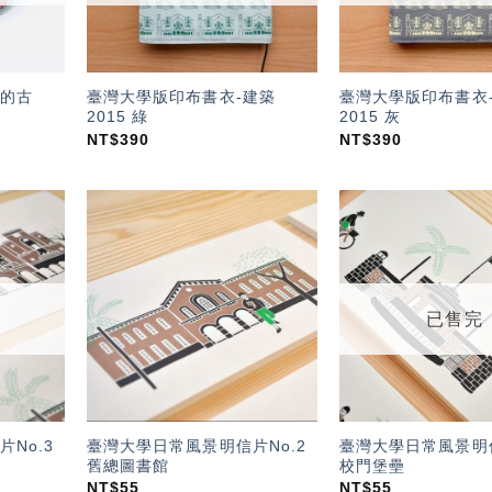
的古
臺灣大學版印布書衣-建築
臺灣大學版印布書衣
2015 綠
2015 灰
NT$
390
NT$
390
加入
加入
「願
「願
望輕
望輕
單」
單」
已售完
No.3
臺灣大學日常風景明信片No.2
臺灣大學日常風景明信
舊總圖書館
校門堡壘
NT$
55
NT$
55