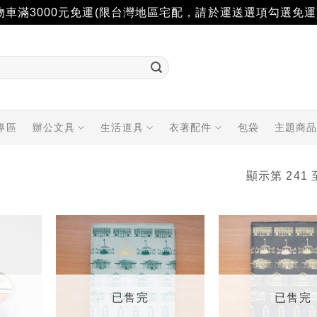
物車滿3000元免運(限台灣地區宅配，請於運送選項勾選免運
專區
辦公文具
生活道具
衣著配件
包袋
主題商
顯示第 241 
加入
加入
「願
「願
望輕
望輕
單」
單」
已售完
已售完