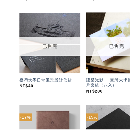
加入
「願
望輕
單」
已售完
已售完
建築光影──臺灣大學
臺灣大學日常風景設計信封
片套組（八入）
NT$
40
NT$
280
-17%
-15%
加入
「願
望輕