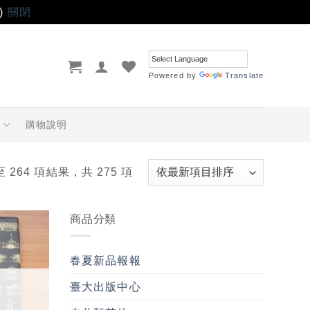
)
關閉
Powered by
Translate
品
購物說明
至 264 項結果，共 275 項
商品分類
加入
「願
春夏新品報報
望輕
單」
臺大出版中心