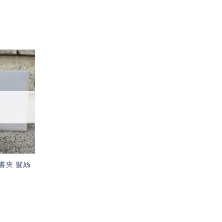
加入
「願
望輕
單」
書夾 髮絲