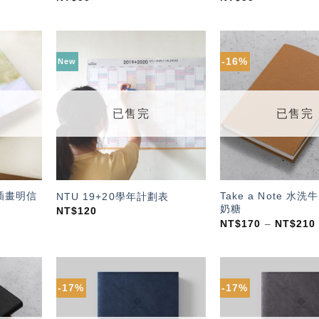
-16%
New
加入
加入
「願
「願
望輕
望輕
單」
單」
已售完
已售完
插畫明信
Take a Note 水
NTU 19+20學年計劃表
奶糖
NT$
120
NT$
170
–
NT$
210
-17%
-17%
加入
加入
「願
「願
望輕
望輕