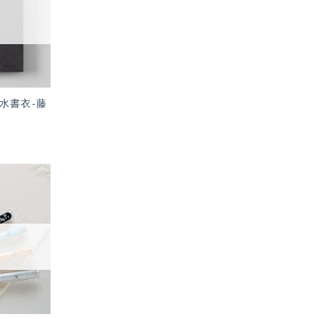
單」
量防水書衣-藤
加入
「願
望輕
單」