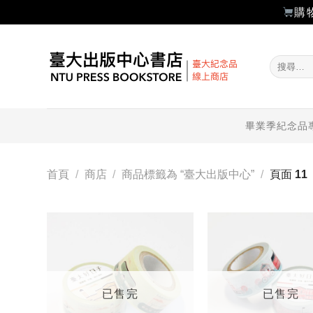
購
Skip
to
搜
content
尋
關
鍵
字:
畢業季紀念品
首頁
/
商店
/
商品標籤為 “臺大出版中心”
/
頁面 11
加入
「願
望輕
單」
已售完
已售完