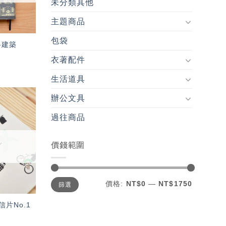
未分類其他
主題商品
包袋
-建築
衣著配件
生活道具
辦公文具
加入
過往商品
「願
望輕
單」
價錢範圍
最
最
價格:
NT$0
—
NT$1750
篩選
低
高
價
價
格
格
片No.1