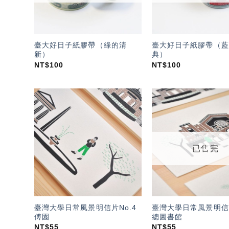
臺大好日子紙膠帶（綠的清
臺大好日子紙膠帶（藍
新）
典）
NT$
100
NT$
100
加入
「願
望輕
單」
已售完
臺灣大學日常風景明信片No.4
臺灣大學日常風景明信片
傅園
總圖書館
NT$
55
NT$
55