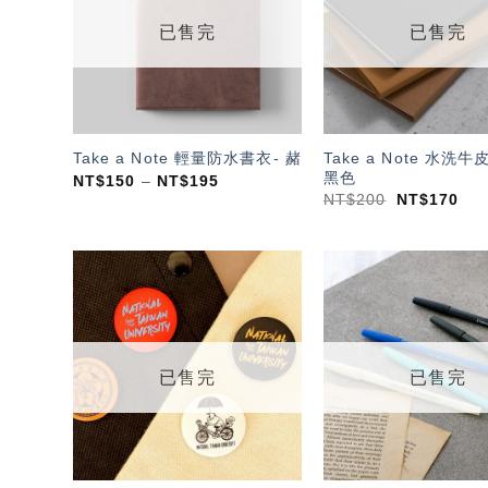
單」
已售完
已售完
Take a Note 水洗牛
Take a Note 輕量防水書衣- 赭
黑色
NT$
150
–
NT$
195
NT$
200
NT$
170
加入
「願
望輕
單」
已售完
已售完