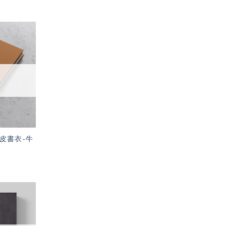
加入
「願
望輕
單」
洗牛皮書衣-牛
加入
「願
望輕