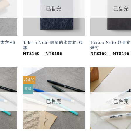
單」
單」
已售完
已售完
皮書衣A6-
Take a Note 輕量防水書衣-殘
Take a Note 輕
響
煤竹
NT$
150
–
NT$
195
NT$
150
–
NT$
195
-24%
加入
加入
「願
「願
團購
望輕
望輕
單」
單」
已售完
已售完