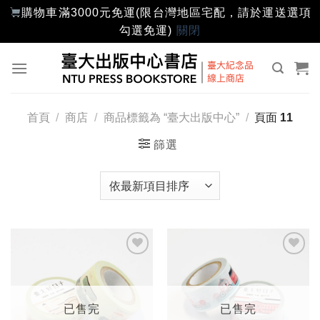
購物車滿3000元免運(限台灣地區宅配，請於運送選項
勾選免運)
關閉
Skip
to
content
首頁
/
商店
/
商品標籤為 “臺大出版中心”
/
頁面 11
篩選
加入
加入
「願
「願
望輕
望輕
單」
單」
已售完
已售完