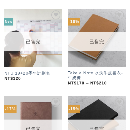
-16%
New
加入
加入
「願
「願
望輕
望輕
單」
單」
已售完
已售完
Take a Note 水洗牛皮書衣-
NTU 19+20學年計劃表
牛奶糖
NT$
120
NT$
170
–
NT$
210
-17%
-15%
加入
加入
「願
「願
望輕
望輕
單」
單」
已售完
已售完