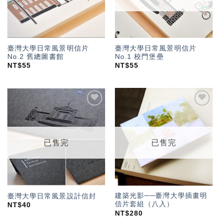
臺灣大學日常風景明信片
臺灣大學日常風景明信片
No.2 舊總圖書館
No.1 校門堡壘
NT$
55
NT$
55
加入
加入
「願
「願
望輕
望輕
單」
單」
已售完
已售完
建築光影──臺灣大學插畫明
臺灣大學日常風景設計信封
信片套組（八入）
NT$
40
NT$
280