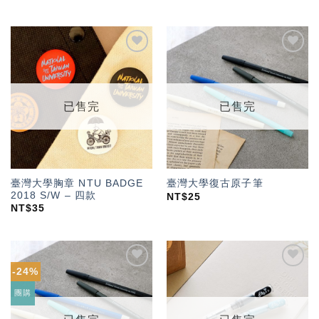
加入
加入
「願
「願
望輕
望輕
單」
單」
已售完
已售完
臺灣大學胸章 NTU BADGE
臺灣大學復古原子筆
2018 S/W – 四款
NT$
25
NT$
35
-24%
加入
加入
「願
「願
團購
望輕
望輕
單」
單」