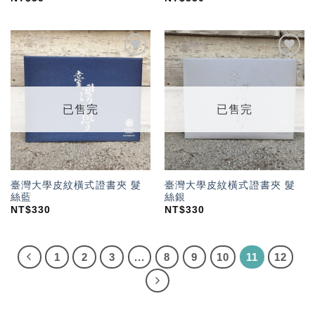
加入
加入
「願
「願
望輕
望輕
單」
單」
已售完
已售完
臺灣大學皮紋橫式證書夾 髮
臺灣大學皮紋橫式證書夾 髮
絲藍
絲銀
NT$
330
NT$
330
1
2
3
...
8
9
10
11
12