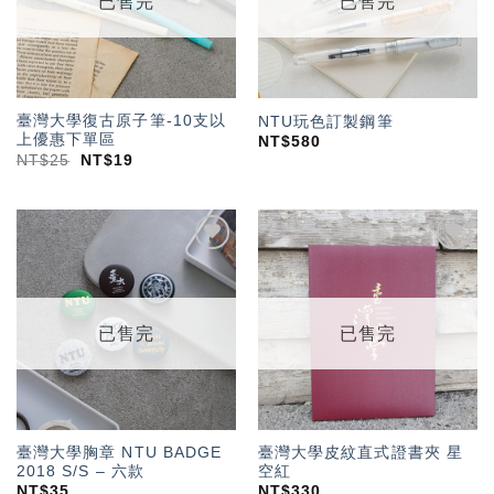
已售完
已售完
臺灣大學復古原子筆-10支以
NTU玩色訂製鋼筆
上優惠下單區
NT$
580
NT$
25
NT$
19
加入
加入
「願
「願
望輕
望輕
單」
單」
已售完
已售完
臺灣大學胸章 NTU BADGE
臺灣大學皮紋直式證書夾 星
2018 S/S – 六款
空紅
NT$
35
NT$
330