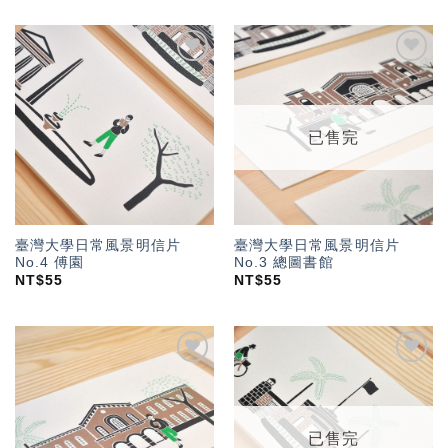
加入
加入
「願
「願
望輕
望輕
單」
單」
已售完
臺灣大學日常風景明信片
臺灣大學日常風景明信片
No.4 傅園
No.3 總圖書館
NT$
55
NT$
55
加入
加入
「願
「願
望輕
望輕
單」
單」
已售完