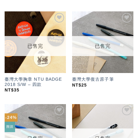
加入
加入
「願
「願
望輕
望輕
單」
單」
已售完
已售完
臺灣大學胸章 NTU BADGE
臺灣大學復古原子筆
2018 S/W – 四款
NT$
25
NT$
35
-24%
加入
加入
「願
「願
團購
望輕
望輕
單」
單」