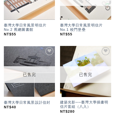
臺灣大學日常風景明信片
臺灣大學日常風景明信片
No.2 舊總圖書館
No.1 校門堡壘
NT$
55
NT$
55
加入
加入
「願
「願
望輕
望輕
單」
單」
已售完
已售完
建築光影──臺灣大學插畫明
臺灣大學日常風景設計信封
信片套組（八入）
NT$
40
NT$
280