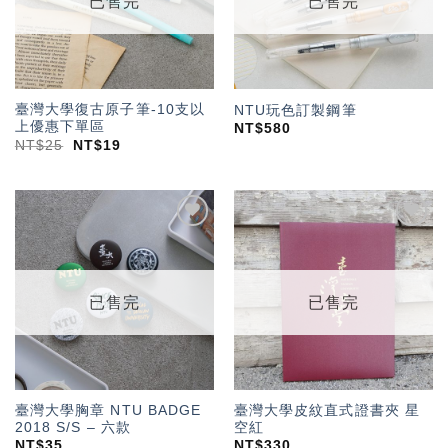
已售完
已售完
臺灣大學復古原子筆-10支以
NTU玩色訂製鋼筆
上優惠下單區
NT$
580
NT$
25
NT$
19
加入
加入
「願
「願
望輕
望輕
單」
單」
已售完
已售完
臺灣大學胸章 NTU BADGE
臺灣大學皮紋直式證書夾 星
2018 S/S – 六款
空紅
NT$
35
NT$
330