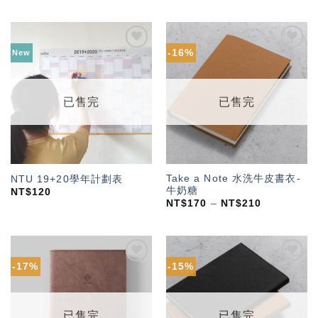
-16%
New
加入
加入
「願
「願
望輕
望輕
單」
單」
已售完
已售完
Take a Note 水洗牛皮書衣-
NTU 19+20學年計劃表
牛奶糖
NT$
120
NT$
170
–
NT$
210
-17%
-15%
加入
加入
「願
「願
望輕
望輕
單」
單」
已售完
已售完