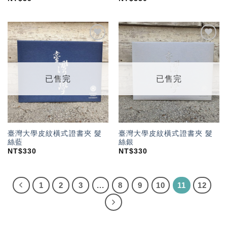
加入
加入
「願
「願
望輕
望輕
單」
單」
已售完
已售完
臺灣大學皮紋橫式證書夾 髮
臺灣大學皮紋橫式證書夾 髮
絲藍
絲銀
NT$
330
NT$
330
1
2
3
...
8
9
10
11
12