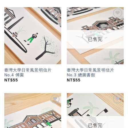
加入
加入
「願
「願
望輕
望輕
單」
單」
已售完
臺灣大學日常風景明信片
臺灣大學日常風景明信片
No.4 傅園
No.3 總圖書館
NT$
55
NT$
55
加入
加入
「願
「願
望輕
望輕
單」
單」
已售完