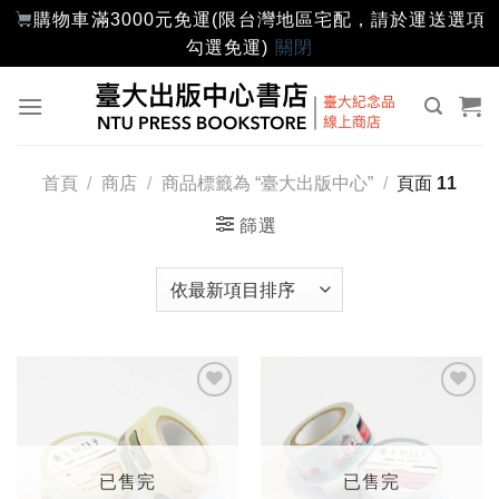
購物車滿3000元免運(限台灣地區宅配，請於運送選項
勾選免運)
關閉
Skip
to
content
首頁
/
商店
/
商品標籤為 “臺大出版中心”
/
頁面 11
篩選
加入
加入
「願
「願
望輕
望輕
單」
單」
已售完
已售完