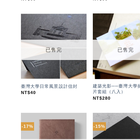
加入
「願
望輕
單」
已售完
已售完
建築光影──臺灣大學
臺灣大學日常風景設計信封
片套組（八入）
NT$
40
NT$
280
-17%
-15%
加入
「願
望輕