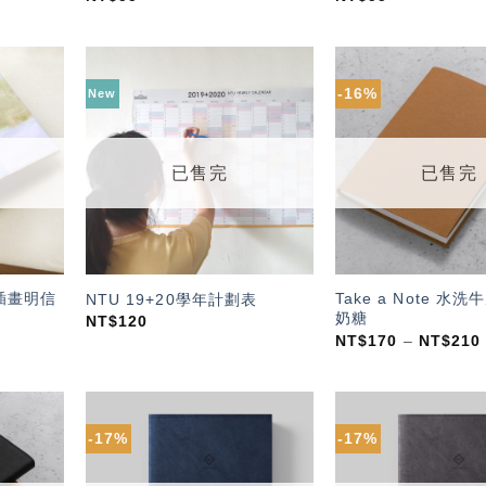
-16%
New
加入
加入
「願
「願
望輕
望輕
單」
單」
已售完
已售完
插畫明信
Take a Note 水
NTU 19+20學年計劃表
奶糖
NT$
120
NT$
170
–
NT$
210
-17%
-17%
加入
加入
「願
「願
望輕
望輕