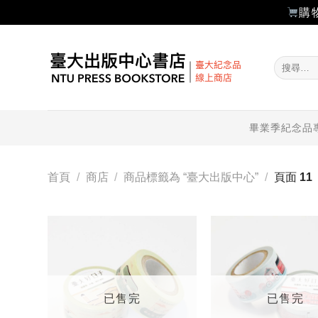
購
Skip
to
搜
content
尋
關
鍵
字:
畢業季紀念品
首頁
/
商店
/
商品標籤為 “臺大出版中心”
/
頁面 11
加入
「願
望輕
單」
已售完
已售完