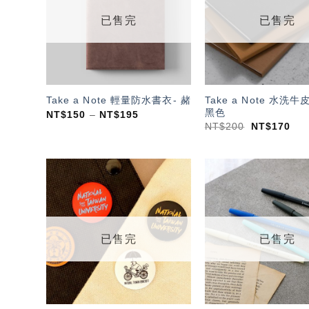
單」
已售完
已售完
Take a Note 水洗牛
Take a Note 輕量防水書衣- 赭
黑色
NT$
150
–
NT$
195
NT$
200
NT$
170
加入
「願
望輕
單」
已售完
已售完