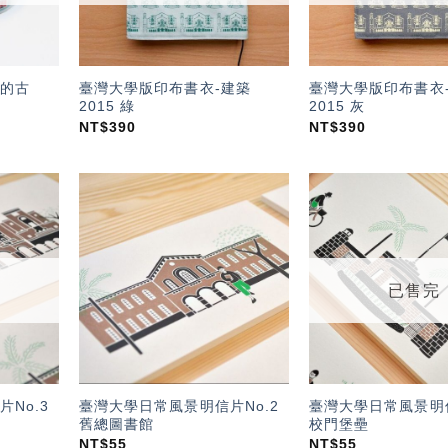
的古
臺灣大學版印布書衣-建築
臺灣大學版印布書衣
2015 綠
2015 灰
NT$
390
NT$
390
加入
加入
「願
「願
望輕
望輕
單」
單」
已售完
No.3
臺灣大學日常風景明信片No.2
臺灣大學日常風景明信
舊總圖書館
校門堡壘
NT$
55
NT$
55