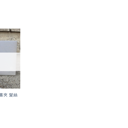
加入
「願
望輕
單」
書夾 髮絲