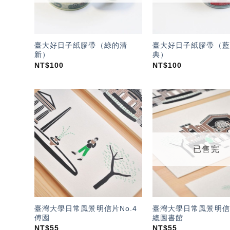
臺大好日子紙膠帶（綠的清
臺大好日子紙膠帶（藍
新）
典）
NT$
100
NT$
100
加入
「願
望輕
單」
已售完
臺灣大學日常風景明信片No.4
臺灣大學日常風景明信片
傅園
總圖書館
NT$
55
NT$
55