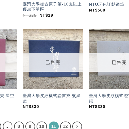
臺灣大學復古原子筆-10支以上
NTU玩色訂製鋼筆
優惠下單區
NT$
580
NT$
25
NT$
19
加入
加入
「願
「願
望輕
望輕
單」
單」
已售完
已售完
夾 星空
臺灣大學皮紋橫式證書夾 髮絲
臺灣大學皮紋橫式證
藍
銀
NT$
330
NT$
330
...
8
9
10
11
12