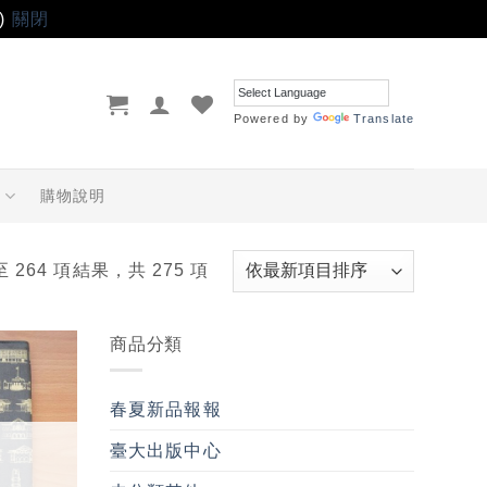
)
關閉
Powered by
Translate
品
購物說明
至 264 項結果，共 275 項
商品分類
加入
「願
春夏新品報報
望輕
單」
臺大出版中心