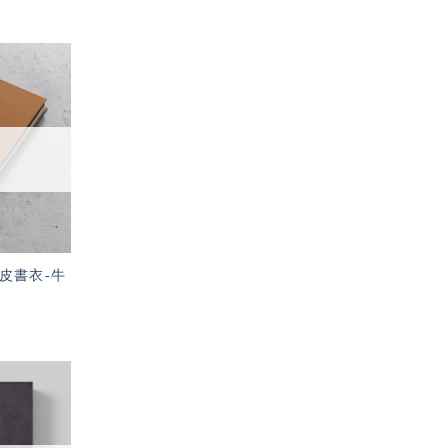
加入
「願
望輕
單」
洗牛皮書衣-牛
加入
「願
望輕