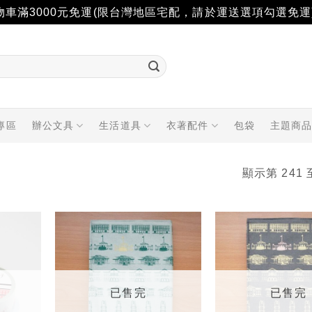
物車滿3000元免運(限台灣地區宅配，請於運送選項勾選免運
專區
辦公文具
生活道具
衣著配件
包袋
主題商
顯示第 241 
加入
加入
「願
「願
望輕
望輕
單」
單」
已售完
已售完