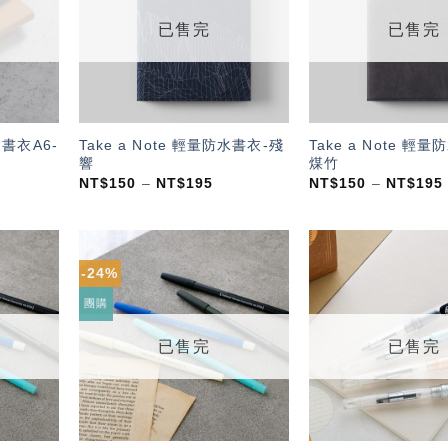
單」
單」
已售完
已售完
皮書衣A6-
Take a Note 輕量防水書衣-殘
Take a Note 輕
響
煤竹
NT$
150
–
NT$
195
NT$
150
–
NT$
195
-24%
加入
加入
「願
「願
團購
望輕
望輕
單」
單」
已售完
已售完