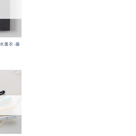
單」
量防水書衣-藤
加入
「願
望輕
單」