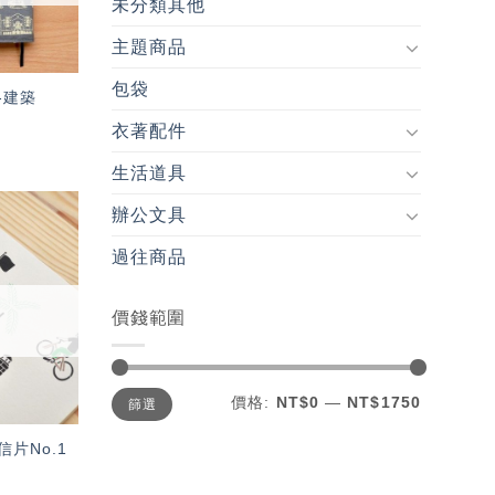
未分類其他
主題商品
包袋
-建築
衣著配件
生活道具
辦公文具
加入
過往商品
「願
望輕
單」
價錢範圍
最
最
價格:
NT$0
—
NT$1750
篩選
低
高
價
價
格
格
片No.1