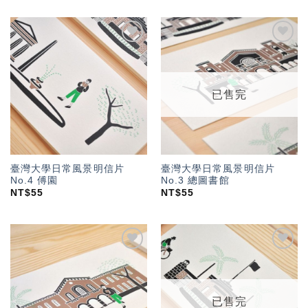
加入
加入
「願
「願
望輕
望輕
單」
單」
已售完
臺灣大學日常風景明信片
臺灣大學日常風景明信片
No.4 傅園
No.3 總圖書館
NT$
55
NT$
55
加入
加入
「願
「願
望輕
望輕
單」
單」
已售完