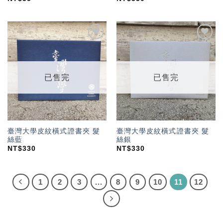
加入
加入
「願
「願
望輕
望輕
單」
單」
已售完
已售完
臺灣大學皮紋橫式證書夾 髮
臺灣大學皮紋橫式證書夾 髮
絲藍
絲銀
NT$
330
NT$
330
1
2
3
...
8
9
10
11
12