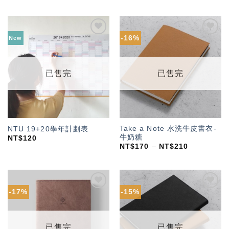
-16%
New
加入
加入
「願
「願
望輕
望輕
單」
單」
已售完
已售完
Take a Note 水洗牛皮書衣-
NTU 19+20學年計劃表
牛奶糖
NT$
120
NT$
170
–
NT$
210
-17%
-15%
加入
加入
「願
「願
望輕
望輕
單」
單」
已售完
已售完