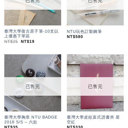
已售完
已售完
臺灣大學復古原子筆-10支以
NTU玩色訂製鋼筆
上優惠下單區
NT$
580
NT$
25
NT$
19
加入
加入
「願
「願
望輕
望輕
單」
單」
已售完
已售完
臺灣大學胸章 NTU BADGE
臺灣大學皮紋直式證書夾 星
2018 S/S – 六款
空紅
NT$
35
NT$
330