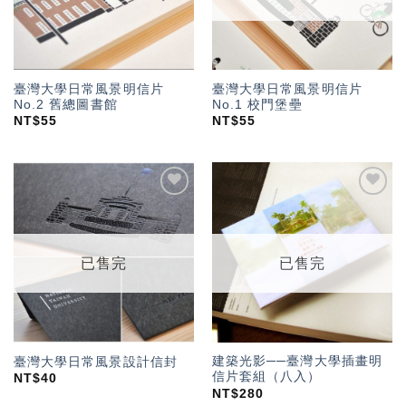
臺灣大學日常風景明信片
臺灣大學日常風景明信片
No.2 舊總圖書館
No.1 校門堡壘
NT$
55
NT$
55
加入
加入
「願
「願
望輕
望輕
單」
單」
已售完
已售完
建築光影──臺灣大學插畫明
臺灣大學日常風景設計信封
信片套組（八入）
NT$
40
NT$
280