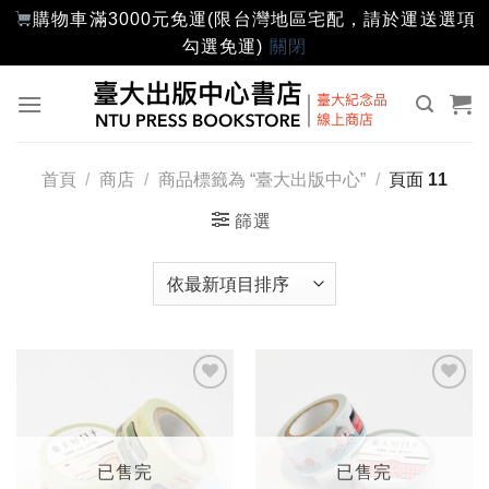
購物車滿3000元免運(限台灣地區宅配，請於運送選項
勾選免運)
關閉
Skip
to
content
首頁
/
商店
/
商品標籤為 “臺大出版中心”
/
頁面 11
篩選
加入
加入
「願
「願
望輕
望輕
單」
單」
已售完
已售完