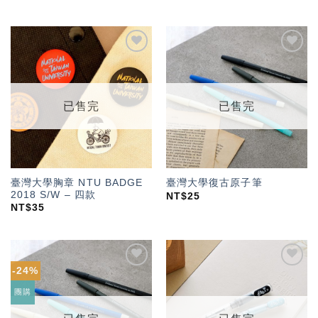
加入
加入
「願
「願
望輕
望輕
單」
單」
已售完
已售完
臺灣大學胸章 NTU BADGE
臺灣大學復古原子筆
2018 S/W – 四款
NT$
25
NT$
35
-24%
加入
加入
「願
「願
團購
望輕
望輕
單」
單」