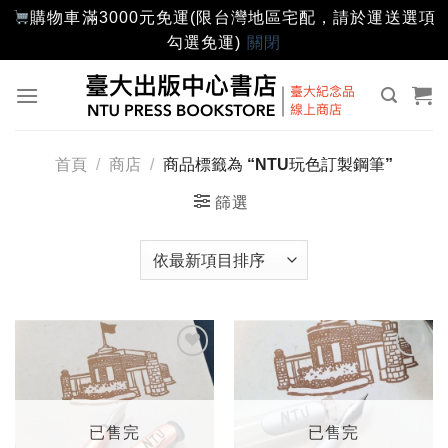
購物車滿3000元免運(限台灣地區宅配，請於運送選項
勾選免運)
關閉
Skip
to
content
首頁
/
商店
/
商品標籤為 “NTU玩色訂製鋼筆”
篩選
加入
加入
「願
「願
望輕
望輕
單」
單」
已售完
已售完