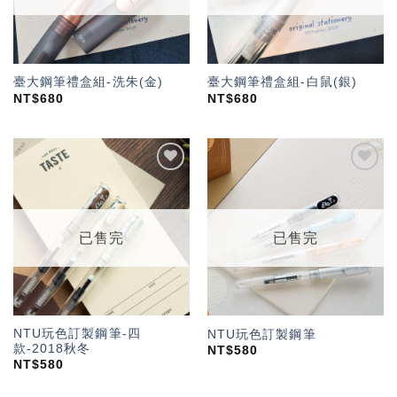
臺大鋼筆禮盒組-洗朱(金)
臺大鋼筆禮盒組-白鼠(銀)
NT$
680
NT$
680
加入
加入
「願
「願
望輕
望輕
單」
單」
已售完
已售完
NTU玩色訂製鋼筆-四
NTU玩色訂製鋼筆
款-2018秋冬
NT$
580
NT$
580