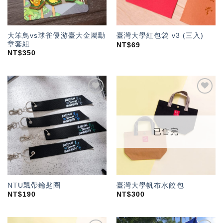
大笨鳥vs球雀優游臺大金屬勳
臺灣大學紅包袋 v3 (三入)
章套組
NT$
69
NT$
350
加入
加入
「願
「願
望輕
望輕
單」
單」
已售完
NTU飄帶鑰匙圈
臺灣大學帆布水餃包
NT$
190
NT$
300