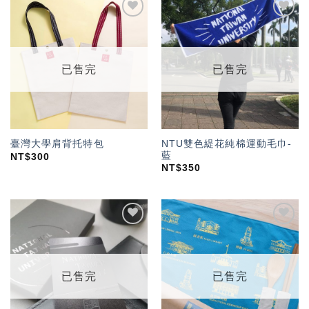
加入
加入
「願
「願
望輕
望輕
單」
單」
已售完
已售完
NTU雙色緹花純棉運動毛巾-
臺灣大學肩背托特包
藍
NT$
300
NT$
350
加入
加入
「願
「願
望輕
望輕
單」
單」
已售完
已售完