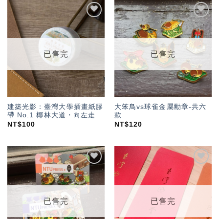
加入
加入
「願
「願
望輕
望輕
單」
單」
已售完
已售完
建築光影：臺灣大學插畫紙膠
大笨鳥vs球雀金屬勳章-共六
帶 No.1 椰林大道・向左走
款
NT$
100
NT$
120
加入
加入
「願
「願
望輕
望輕
單」
單」
已售完
已售完