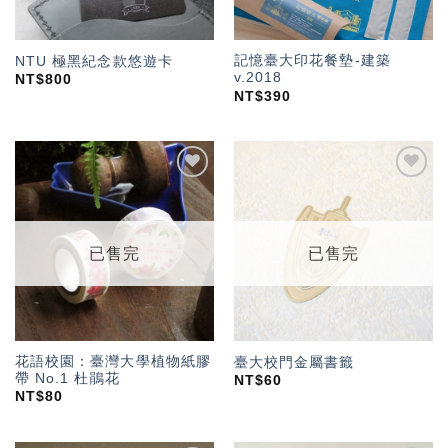
記憶臺大印花餐墊-建築
NTU 極黑紀念款悠遊卡
v.2018
NT$
800
NT$
390
加入
加入
「願
「願
望輕
望輕
單」
單」
已售完
已售完
花語校園：臺灣大學植物紙膠
臺大校門金屬書籤
帶 No.1 杜鵑花
NT$
60
NT$
80