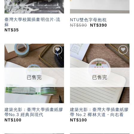
臺灣大學校園插畫明信片-流
NTU雙色字母抱枕
蘇
NT$
590
NT$
390
NT$
35
加入
加入
「願
「願
望輕
望輕
單」
單」
已售完
已售完
建築光影：臺灣大學插畫紙膠
建築光影：臺灣大學插畫紙膠
帶No.3 經典與現代
帶 No.2 椰林大道・向右看
NT$
100
NT$
100