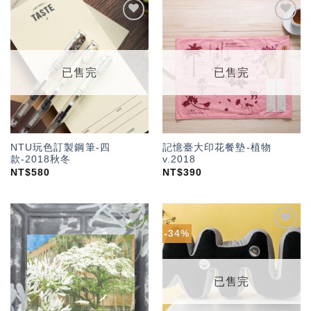
加入
加入
「願
「願
望輕
望輕
單」
單」
已售完
已售完
NTU玩色訂製鋼筆-四
記憶臺大印花餐墊-植物
款-2018秋冬
v.2018
NT$
580
NT$
390
-34%
加入
加入
「願
「願
望輕
望輕
單」
單」
已售完