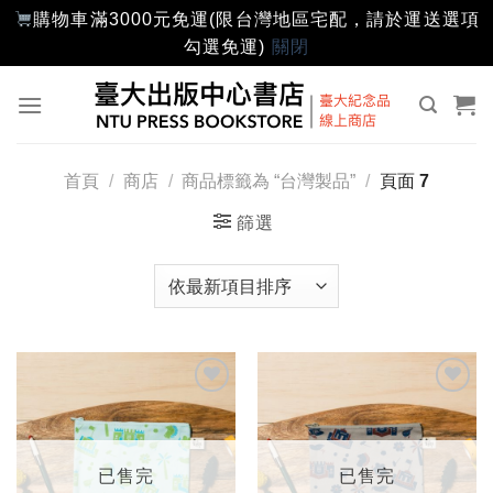
購物車滿3000元免運(限台灣地區宅配，請於運送選項
勾選免運)
關閉
Skip
to
content
首頁
/
商店
/
商品標籤為 “台灣製品”
/
頁面 7
篩選
加入
加入
「願
「願
望輕
望輕
單」
單」
已售完
已售完