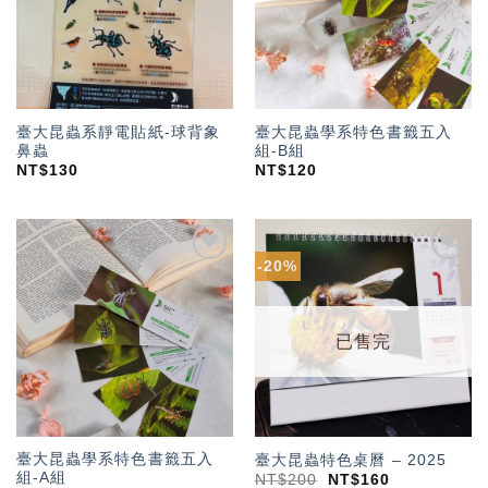
臺大昆蟲系靜電貼紙-球背象
臺大昆蟲學系特色書籤五入
鼻蟲
組-B組
NT$
130
NT$
120
-20%
加入
加入
「願
「願
望輕
望輕
單」
單」
已售完
臺大昆蟲學系特色書籤五入
臺大昆蟲特色桌曆 – 2025
組-A組
NT$
200
NT$
160