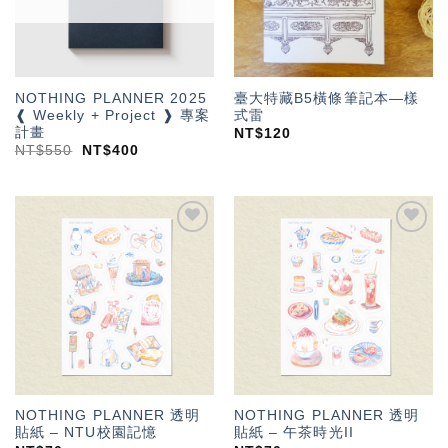
NOTHING PLANNER 2025
臺大特藏B5橫條筆記本—樣
❰ Weekly + Project ❱ 專案
式雷
計畫
NT$
120
NT$
550
NT$
400
加入
加入
「願
「願
望輕
望輕
單」
單」
NOTHING PLANNER 透明
NOTHING PLANNER 透明
貼紙 – NTU校園記憶
貼紙 – 午茶時光II