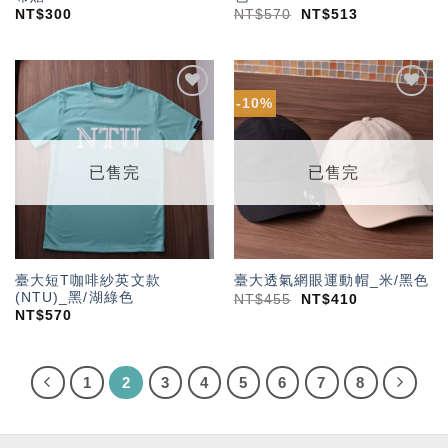
NT$
300
NT$
570
NT$
513
-10%
加入
加入
「願
「願
望輕
望輕
單」
單」
已售完
已售完
臺大短T咖啡紗英文款
臺大透氣網眼運動帽_米/黑色
(NTU)_黑/湖綠色
NT$
455
NT$
410
NT$
570
1
2
3
4
5
6
7
8