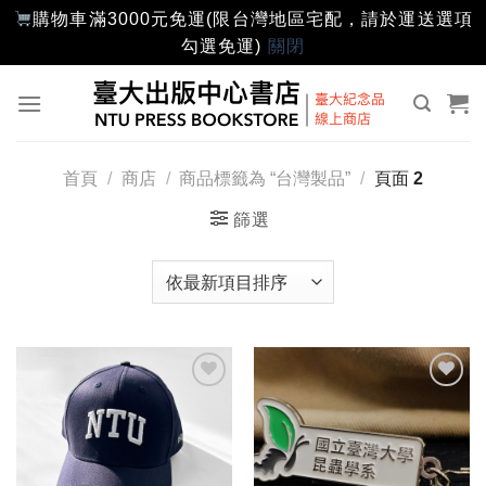
購物車滿3000元免運(限台灣地區宅配，請於運送選項
勾選免運)
關閉
Skip
to
content
首頁
/
商店
/
商品標籤為 “台灣製品”
/
頁面 2
篩選
加入
加入
「願
「願
望輕
望輕
單」
單」