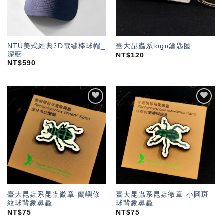
NTU美式經典3D電繡棒球帽_
臺大昆蟲系logo鑰匙圈
深藍
NT$
120
NT$
590
加入
加入
「願
「願
望輕
望輕
單」
單」
臺大昆蟲系昆蟲徽章-蘭嶼條
臺大昆蟲系昆蟲徽章-小圓斑
紋球背象鼻蟲
球背象鼻蟲
NT$
75
NT$
75