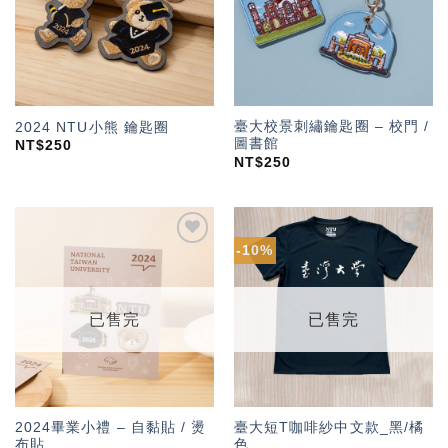
臺大校景刺繡鑰匙圈 – 校門 /
2024 NTU小熊 鑰匙圈
圖書館
NT$
250
NT$
250
-10%
加入
加入
「願
「願
望輕
望輕
單」
單」
已售完
已售完
2024畢業小禮 – 自黏貼 / 燙
臺大短T咖啡紗中文款_黑/橘
布貼
色