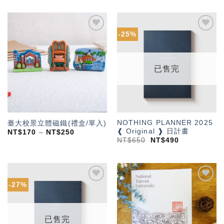
-25%
加入
加入
「願
「願
望輕
望輕
單」
單」
已售完
NOTHING PLANNER 2025
臺大校景立體磁鐵(禮盒/單入)
❰ Original ❱ 日計畫
NT$
170
–
NT$
250
NT$
650
NT$
490
-27%
加入
加入
「願
「願
望輕
望輕
單」
單」
已售完