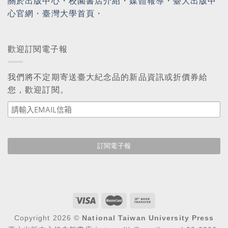
關於出版中心
・
校園書店介紹
・
媒體報導
・
臺大出版中
心官網
・
臺灣大學首頁
・
歡迎訂閱電子報
我們將不定期寄送臺大紀念品的新品資訊或折價券給
您，歡迎訂閱。
Copyright 2026 ©
National Taiwan University Press