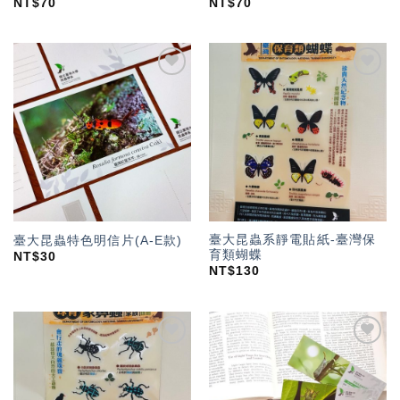
NT$
70
NT$
70
加入
加入
「願
「願
望輕
望輕
單」
單」
臺大昆蟲系靜電貼紙-臺灣保
臺大昆蟲特色明信片(A-E款)
育類蝴蝶
NT$
30
NT$
130
加入
加入
「願
「願
望輕
望輕
單」
單」