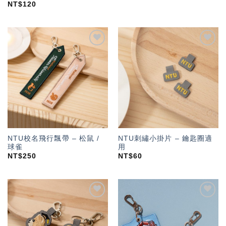
NT$
120
加入
加入
「願
「願
望輕
望輕
單」
單」
NTU校名飛行飄帶 – 松鼠 /
NTU刺繡小掛片 – 鑰匙圈適
球雀
用
NT$
250
NT$
60
加入
加入
「願
「願
望輕
望輕
單」
單」