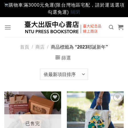
購物車滿3000元免運(限台灣地區宅配，請於運送選項
勾選免運)
關閉
Skip
to
content
首頁
/
商店
/
商品標籤為 “2023耶誕新年”
篩選
加入
加入
「願
「願
望輕
望輕
單」
單」
已售完