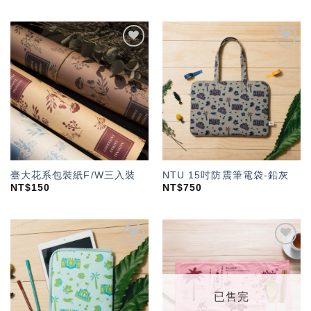
加入
加入
「願
「願
望輕
望輕
單」
單」
臺大花系包裝紙F/W三入裝
NTU 15吋防震筆電袋-鉛灰
NT$
150
NT$
750
加入
加入
「願
「願
望輕
望輕
單」
單」
已售完