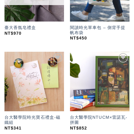
閱讀時光單車包 – 側背手提
臺大香氛皂禮盒
帆布袋
NT$
970
NT$
450
加入
加入
「願
「願
望輕
望輕
單」
單」
台大醫學院時光寶石禮盒-磁
台大醫學院NTUCM×雷諾瓦-
鐵組
拼圖
NT$
341
NT$
852