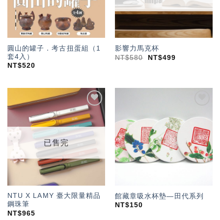
圓山的罐子．考古扭蛋組（1
影響力馬克杯
套4入）
NT$
580
NT$
499
NT$
520
加入
加入
「願
「願
望輕
望輕
單」
單」
已售完
NTU X LAMY 臺大限量精品
館藏章吸水杯墊—田代系列
鋼珠筆
NT$
150
NT$
965