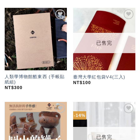
加入
加入
「願
「願
望輕
望輕
單」
單」
已售完
人類學博物館酷東西 (手帳貼
臺灣大學紅包袋V4(三入)
紙組)
NT$
100
NT$
300
-14%
加入
加入
「願
「願
望輕
望輕
單」
單」
已售完