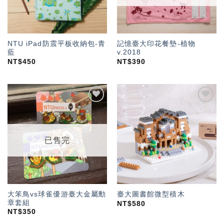
NTU iPad防震平板收納包-青
記憶臺大印花餐墊-植物
藍
v.2018
NT$
450
NT$
390
加入
加入
「願
「願
望輕
望輕
單」
單」
已售完
大笨鳥vs球雀優游臺大金屬勳
臺大圖書館微型積木
章套組
NT$
580
NT$
350