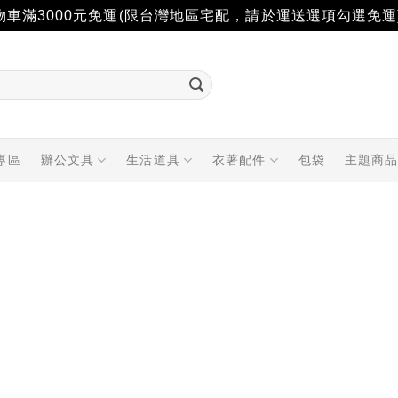
物車滿3000元免運(限台灣地區宅配，請於運送選項勾選免運
專區
辦公文具
生活道具
衣著配件
包袋
主題商