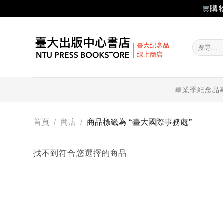
購
Skip
to
搜
content
尋
關
鍵
字:
畢業季紀念品
首頁
/
商店
/
商品標籤為 “臺大國際事務處”
找不到符合您選擇的商品