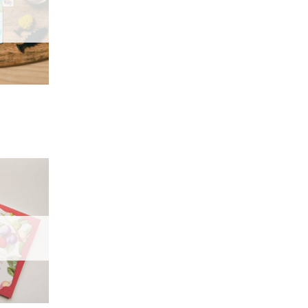
單」
加入
「願
望輕
單」