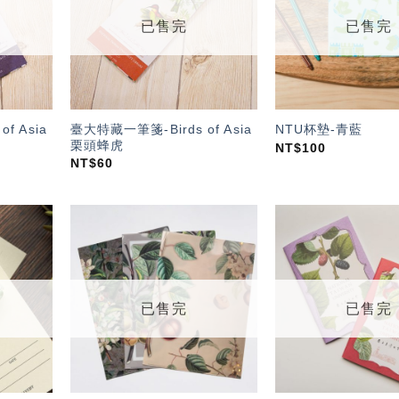
單」
單」
已售完
已售完
f Asia
臺大特藏一筆箋-Birds of Asia
NTU杯墊-青藍
栗頭蜂虎
NT$
100
NT$
60
加入
加入
「願
「願
望輕
望輕
單」
單」
已售完
已售完