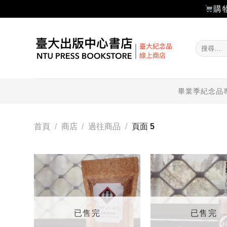
購
Skip
to
搜
content
尋
關
鍵
字:
畢業季紀念品
首頁
/
商店
/
過往商品
/
頁面 5
加入
「願
望輕
單」
已售完
已售完