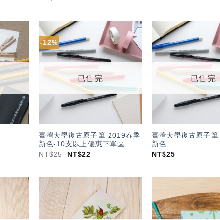
-12%
加入
加入
「願
「願
望輕
望輕
單」
單」
已售完
已售完
臺灣大學復古原子筆 2019春季
臺灣大學復古原子筆 
新色-10支以上優惠下單區
新色
NT$
25
NT$
22
NT$
25
加入
加入
「願
「願
望輕
望輕