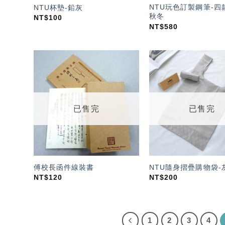
NTU玩色訂製鋼筆-四款
NTU杯墊-鉛灰
秋冬
NT$
100
NT$
580
加入
「願
望輕
單」
已售完
已售完
傅校長函件線裝書
NTU隨身摺疊購物袋-
NT$
120
NT$
200
1
2
3
4