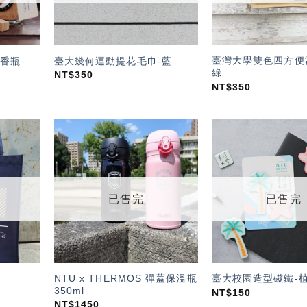
臺灣大學雙色四方便
香瓶
臺大幾何運動提花毛巾-藍
綠
NT$
350
NT$
350
加入
加入
「願
「願
望輕
望輕
單」
單」
已售完
已售完
NTU x THERMOS 彈蓋保溫瓶
臺大校園造型磁鐵-
350ml
NT$
150
NT$
1450