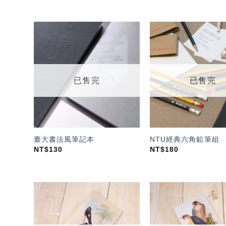
加入
「願
望輕
單」
已售完
已售完
臺大書法風筆記本
NTU經典六角鉛筆組
NT$
130
NT$
180
加入
「願
望輕