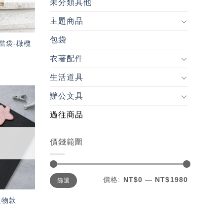
未分類其他
主題商品
包袋
當袋-橄欖
衣著配件
生活道具
辦公文具
加入
過往商品
「願
望輕
單」
價錢範圍
最
最
價格:
NT$0
—
NT$1980
篩選
低
高
價
價
格
格
植物款