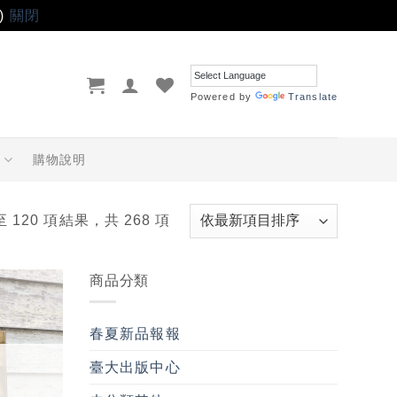
)
關閉
Powered by
Translate
品
購物說明
至 120 項結果，共 268 項
商品分類
加入
「願
春夏新品報報
望輕
單」
臺大出版中心