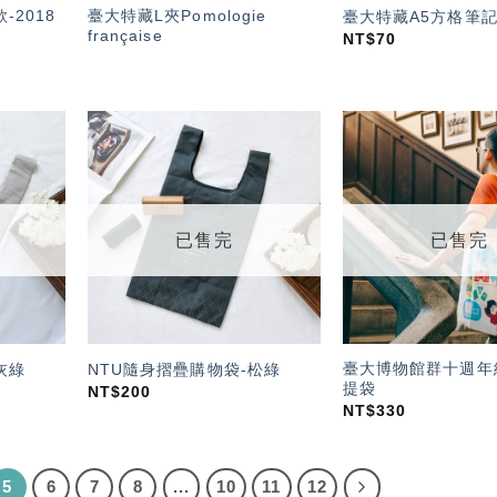
-2018
臺大特藏L夾Pomologie
臺大特藏A5方格筆
française
NT$
70
加入
加入
「願
「願
望輕
望輕
單」
單」
已售完
已售完
臺大博物館群十週年
灰綠
NTU隨身摺疊購物袋-松綠
提袋
NT$
200
NT$
330
5
6
7
8
...
10
11
12