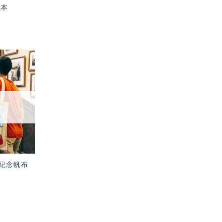
記本
加入
「願
望輕
單」
紀念帆布