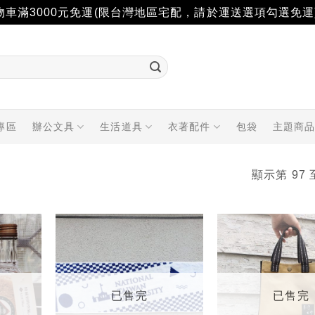
物車滿3000元免運(限台灣地區宅配，請於運送選項勾選免運
專區
辦公文具
生活道具
衣著配件
包袋
主題商
顯示第 97 
加入
加入
「願
「願
望輕
望輕
單」
單」
已售完
已售完