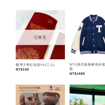
加入
「願
望輕
單」
已售完
NTU美式經典棒球外
臺灣大學紅包袋V4(三入)
藍
NT$
100
NT$
1680
加入
「願
望輕