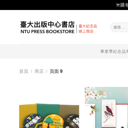
購
Skip
to
搜
content
尋
關
鍵
字:
畢業季紀念品
首頁
/
商店
/
頁面 9
加入
「願
望輕
單」