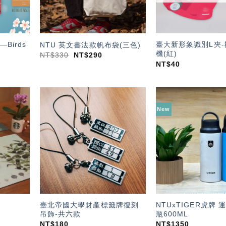
Birds
臺大新形象識別L夾
NTU 英文書法款帆布袋(三色)
機(紅)
NT$
330
NT$
290
NT$
40
New
加入
加入
「願
「願
望輕
望輕
單」
單」
臺北帝國大學財產標籤牌復刻
NTUxTIGER虎牌
吊飾-共六款
瓶600ML
NT$
180
NT$
1350