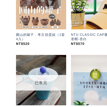
單」
圓山的罐子．考古扭蛋組（1套
NTU CLASSIC CA
4入）
老帽-杏白
NT$
520
NT$
570
加入
「願
望輕
單」
已售完