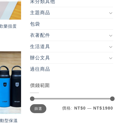
未分類其他
主題商品
包袋
-歡樂扭蛋
衣著配件
生活道具
辦公文具
加入
過往商品
「願
望輕
單」
價錢範圍
最
最
價格:
NT$0
—
NT$1980
篩選
低
高
價
價
格
格
 運動型保溫