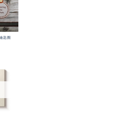
單」
鑰匙圈
加入
「願
望輕
單」