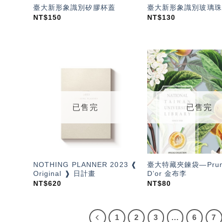
臺大新形象識別矽膠杯蓋
臺大新形象識別玻璃珠
NT$
150
NT$
130
加入
「願
望輕
單」
已售完
已售完
NOTHING PLANNER 2023 ❰
臺大特藏夾鍊袋—Prune
Original ❱ 日計畫
D’or 金布李
NT$
620
NT$
80
1
2
3
...
6
7