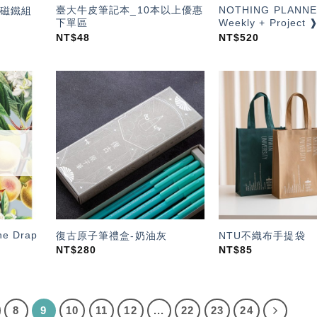
臺大牛皮筆記本_10本以上優惠
NOTHING PLANNE
磁鐵組
下單區
Weekly + Projec
NT$
48
NT$
520
加入
加入
「願
「願
望輕
望輕
單」
單」
 Drap
復古原子筆禮盒-奶油灰
NTU不織布手提袋
NT$
280
NT$
85
8
9
10
11
12
...
22
23
24