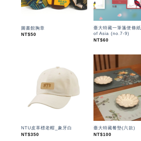
臺大特藏一筆箋便條紙—
圖書館胸章
of Asia (no.7-9)
NT$
50
NT$
60
加入
「願
望輕
單」
NTU皮革標老帽_象牙白
臺大特藏餐墊(六款)
NT$
350
NT$
100