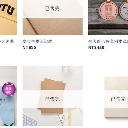
單」
單」
已售完
P臺大經典
臺大牛皮筆記本
臺大新形象識別皮革
NT$
55
NT$
420
加入
加入
「願
「願
望輕
望輕
單」
單」
已售完
已售完