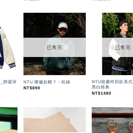
加入
加入
「願
「願
望輕
望輕
單」
單」
已售完
已售完
套_靜謐深
NTU校慶特別款美式
NTU 隊徽款帽Ｔ－松綠
黑白經典
NT$
890
NT$
1480
加入
加入
「願
「願
望輕
望輕