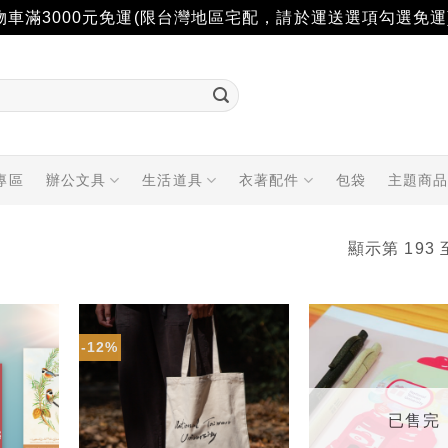
物車滿3000元免運(限台灣地區宅配，請於運送選項勾選免運
專區
辦公文具
生活道具
衣著配件
包袋
主題商
顯示第 193 
-12%
加入
加入
「願
「願
望輕
望輕
單」
單」
已售完