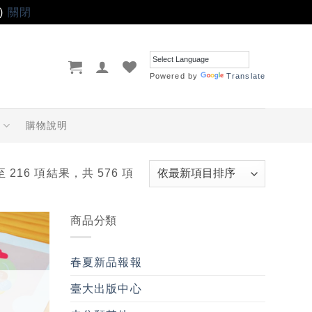
)
關閉
Powered by
Translate
品
購物說明
至 216 項結果，共 576 項
商品分類
加入
「願
春夏新品報報
望輕
單」
臺大出版中心