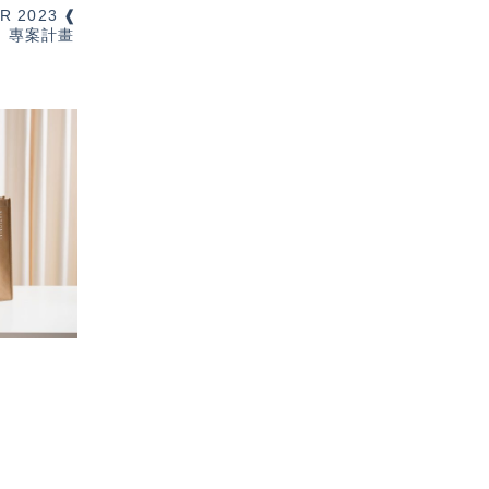
R 2023 ❰
t ❱ 專案計畫
加入
「願
望輕
單」