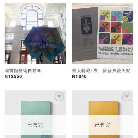
加入
加入
「願
「願
望輕
望輕
單」
單」
圖書館藝術自動傘
臺大特藏L夾—普普風螢火魷
NT$
550
NT$
40
加入
加入
「願
「願
望輕
望輕
單」
單」
已售完
已售完