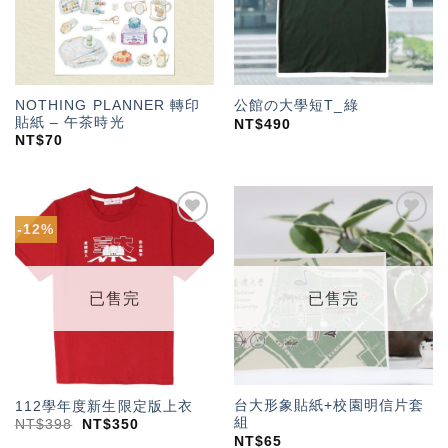
NOTHING PLANNER 轉印
公館の大學短T_綠
貼紙 – 午茶時光
NT$
490
NT$
70
-12%
加入
加入
「願
「願
望輕
望輕
單」
單」
已售完
已售完
台大形象貼紙+校園明信片套
112學年度新生限定版上衣
組
NT$
398
NT$
350
NT$
65