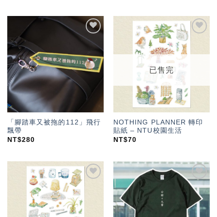
加入
加入
「願
「願
望輕
望輕
單」
單」
已售完
「腳踏車又被拖的112」飛行
NOTHING PLANNER 轉印
飄帶
貼紙 – NTU校園生活
NT$
280
NT$
70
加入
加入
「願
「願
望輕
望輕
單」
單」