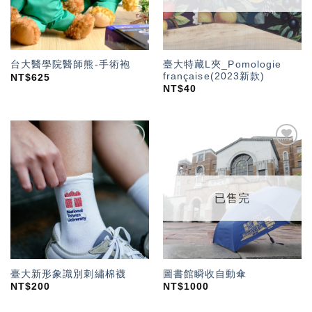
臺大特藏L夾_Pomologie
台大醫學院醫師熊-手術袍
française(2023新款)
NT$
625
NT$
40
加入
加入
「願
「願
望輕
望輕
單」
單」
已售完
臺大新形象識別刺繡棉襪
圖書館瞬收自動傘
NT$
200
NT$
1000