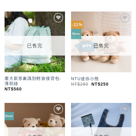
-11%
加入
加入
「願
「願
New
望輕
望輕
單」
單」
已售完
已售完
臺大新形象識別輕旅後背包-
NTU迷你小熊
薄荷綠
NT$
280
NT$
250
NT$
560
New
加入
加入
「願
「願
望輕
望輕
單」
單」