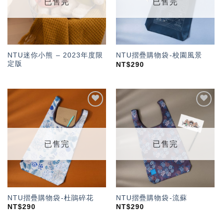
已售完
已售完
NTU迷你小熊 – 2023年度限
NTU摺疊購物袋-校園風景
定版
NT$
290
加入
加入
「願
「願
望輕
望輕
單」
單」
已售完
已售完
NTU摺疊購物袋-杜鵑碎花
NTU摺疊購物袋-流蘇
NT$
290
NT$
290