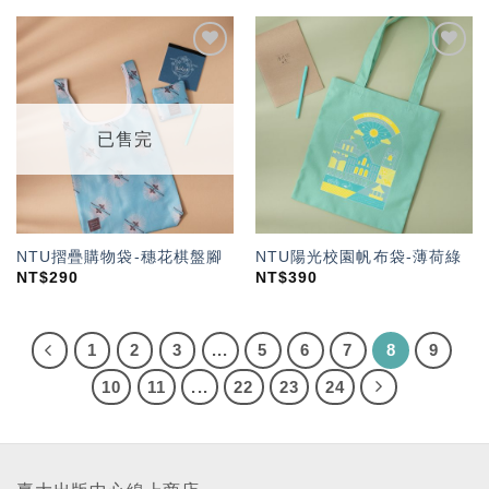
加入
加入
「願
「願
望輕
望輕
單」
單」
已售完
NTU摺疊購物袋-穗花棋盤腳
NTU陽光校園帆布袋-薄荷綠
NT$
290
NT$
390
1
2
3
...
5
6
7
8
9
10
11
...
22
23
24