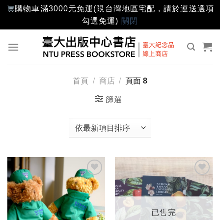
購物車滿3000元免運(限台灣地區宅配，請於運送選項
勾選免運)
關閉
Skip
to
content
首頁
/
商店
/
頁面 8
篩選
加入
加入
「願
「願
望輕
望輕
單」
單」
已售完