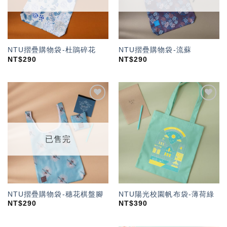
NTU摺疊購物袋-杜鵑碎花
NTU摺疊購物袋-流蘇
NT$
290
NT$
290
加入
加入
「願
「願
望輕
望輕
單」
單」
已售完
NTU摺疊購物袋-穗花棋盤腳
NTU陽光校園帆布袋-薄荷綠
NT$
290
NT$
390