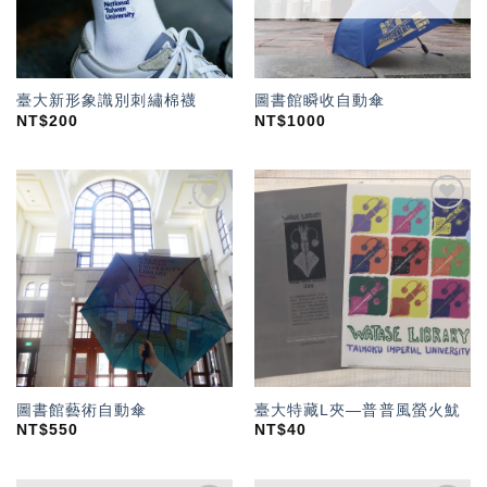
臺大新形象識別刺繡棉襪
圖書館瞬收自動傘
NT$
200
NT$
1000
加入
加入
「願
「願
望輕
望輕
單」
單」
圖書館藝術自動傘
臺大特藏L夾—普普風螢火魷
NT$
550
NT$
40