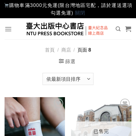
購物車滿3000元免運(限台灣地區宅配，請於運送選項
勾選免運)
關閉
Skip
to
content
首頁
/
商店
/
頁面 8
篩選
加入
加入
「願
「願
望輕
望輕
單」
單」
已售完