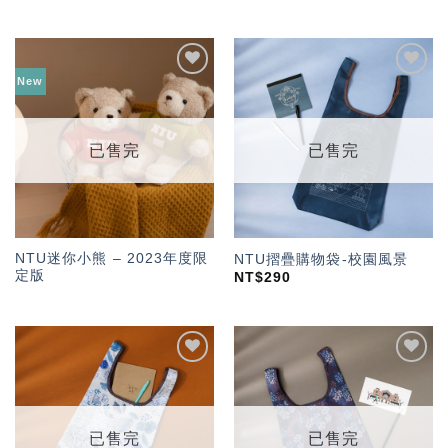
New
加入
加入
「願
「願
望輕
望輕
單」
單」
已售完
已售完
NTU迷你小熊 – 2023年度限
NTU摺疊購物袋-校園風景
定版
NT$
290
加入
加入
「願
「願
望輕
望輕
單」
單」
已售完
已售完