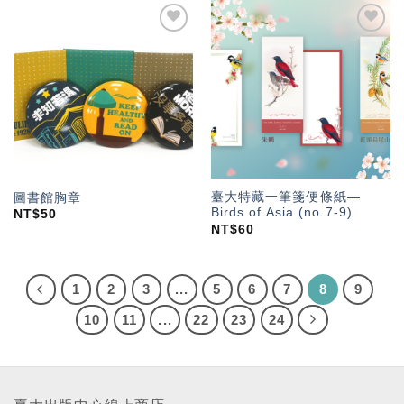
加入
加入
「願
「願
望輕
望輕
單」
單」
臺大特藏一筆箋便條紙—
圖書館胸章
Birds of Asia (no.7-9)
NT$
50
NT$
60
1
2
3
...
5
6
7
8
9
10
11
...
22
23
24