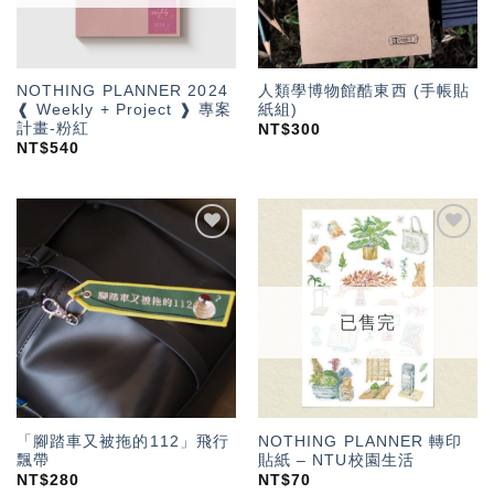
NOTHING PLANNER 2024
人類學博物館酷東西 (手帳貼
❰ Weekly + Project ❱ 專案
紙組)
計畫-粉紅
NT$
300
NT$
540
加入
加入
「願
「願
望輕
望輕
單」
單」
已售完
「腳踏車又被拖的112」飛行
NOTHING PLANNER 轉印
飄帶
貼紙 – NTU校園生活
NT$
280
NT$
70