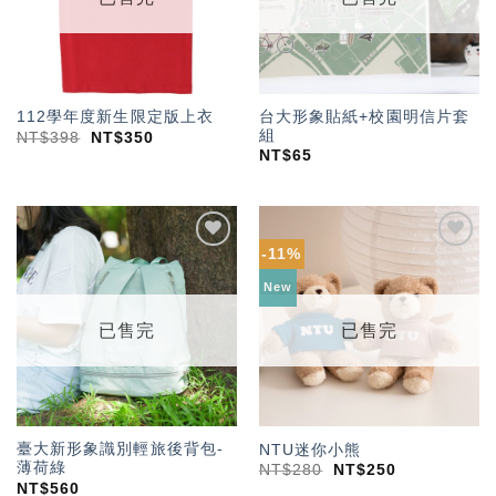
台大形象貼紙+校園明信片套
112學年度新生限定版上衣
組
NT$
398
NT$
350
NT$
65
-11%
加入
加入
「願
「願
New
望輕
望輕
單」
單」
已售完
已售完
臺大新形象識別輕旅後背包-
NTU迷你小熊
薄荷綠
NT$
280
NT$
250
NT$
560