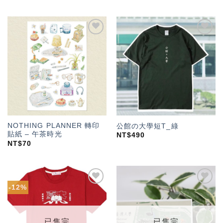
加入
加入
「願
「願
望輕
望輕
單」
單」
NOTHING PLANNER 轉印
公館の大學短T_綠
貼紙 – 午茶時光
NT$
490
NT$
70
-12%
加入
加入
「願
「願
望輕
望輕
單」
單」
已售完
已售完