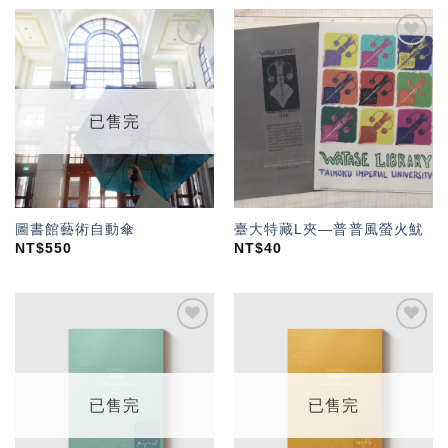
加入
加入
「願
「願
望輕
望輕
單」
單」
已售完
圖書館藝術自動傘
臺大特藏L夾—普普風螢火魷
NT$
550
NT$
40
加入
加入
「願
「願
望輕
望輕
單」
單」
已售完
已售完