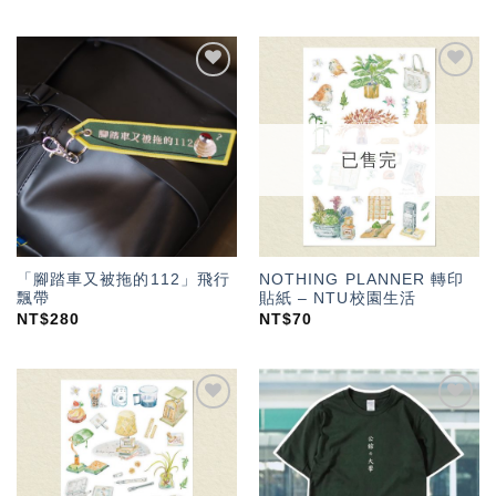
加入
加入
「願
「願
望輕
望輕
單」
單」
已售完
「腳踏車又被拖的112」飛行
NOTHING PLANNER 轉印
飄帶
貼紙 – NTU校園生活
NT$
280
NT$
70
加入
加入
「願
「願
望輕
望輕
單」
單」