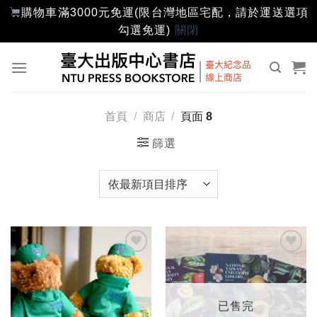
購物車滿3000元免運(限台灣地區宅配，請於運送選項
勾選免運)
關閉
Skip
to
content
首頁
/
商店
/
頁面 8
篩選
加入
加入
「願
「願
望輕
望輕
單」
單」
已售完