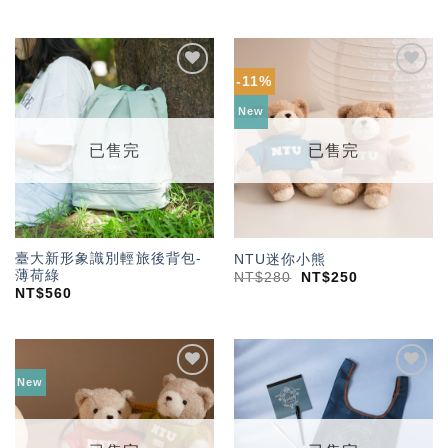
-11%
加入
加入
「願
「願
New
望輕
望輕
單」
單」
已售完
已售完
臺大新形象識別輕旅後背包-
NTU迷你小熊
薄荷綠
NT$
280
NT$
250
NT$
560
New
加入
加入
「願
「願
望輕
望輕
單」
單」