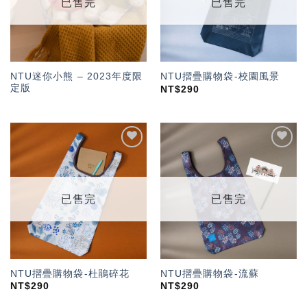
已售完
已售完
NTU迷你小熊 – 2023年度限
NTU摺疊購物袋-校園風景
定版
NT$
290
加入
加入
「願
「願
望輕
望輕
單」
單」
已售完
已售完
NTU摺疊購物袋-杜鵑碎花
NTU摺疊購物袋-流蘇
NT$
290
NT$
290