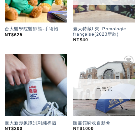
臺大特藏L夾_Pomologie
台大醫學院醫師熊-手術袍
française(2023新款)
NT$
625
NT$
40
加入
加入
「願
「願
望輕
望輕
單」
單」
已售完
臺大新形象識別刺繡棉襪
圖書館瞬收自動傘
NT$
200
NT$
1000