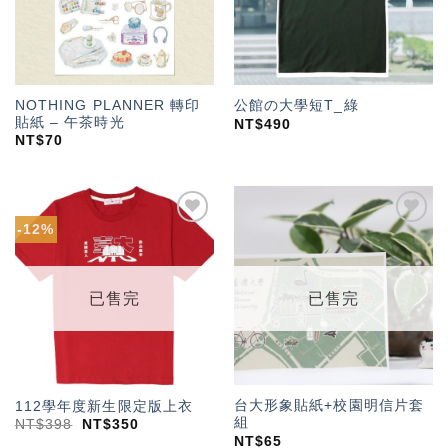
NOTHING PLANNER 轉印
公館の大學短T_綠
貼紙 – 午茶時光
NT$
490
NT$
70
-12%
加入
加入
「願
「願
望輕
望輕
單」
單」
已售完
已售完
台大形象貼紙+校園明信片套
112學年度新生限定版上衣
組
NT$
398
NT$
350
NT$
65