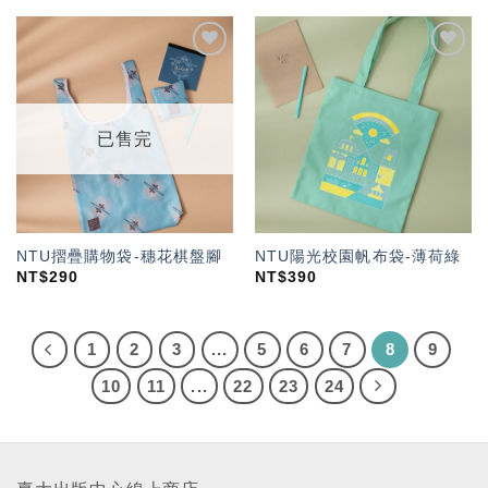
加入
加入
「願
「願
望輕
望輕
單」
單」
已售完
NTU摺疊購物袋-穗花棋盤腳
NTU陽光校園帆布袋-薄荷綠
NT$
290
NT$
390
1
2
3
...
5
6
7
8
9
10
11
...
22
23
24