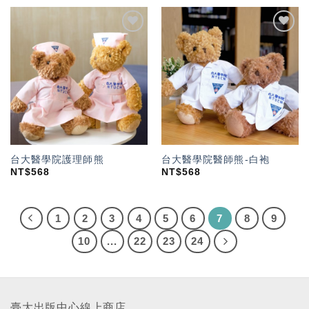
加入
加入
「願
「願
望輕
望輕
單」
單」
台大醫學院護理師熊
台大醫學院醫師熊-白袍
NT$
568
NT$
568
1
2
3
4
5
6
7
8
9
10
...
22
23
24
臺大出版中心線上商店