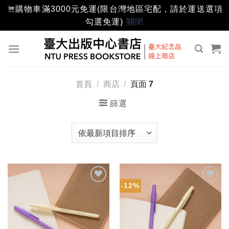
購物車滿3000元免運(限台灣地區宅配，請於運送選項
勾選免運)
關閉
Skip
to
content
首頁
/
商店
/
頁面 7
篩選
-12%
加入
加入
「願
「願
望輕
望輕
單」
單」