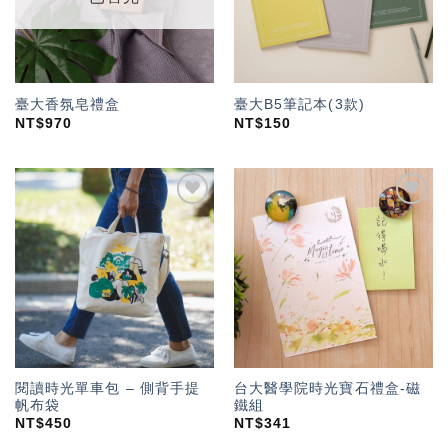
臺大香氛皂禮盒
臺大B5筆記本(3款)
NT$
970
NT$
150
加入
加入
「願
「願
望輕
望輕
單」
單」
閱讀時光單車包 – 側背手提
台大醫學院時光寶石禮盒-磁
帆布袋
鐵組
NT$
450
NT$
341