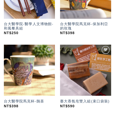
台大醫學院-醫學人文博物館-
台大醫學院馬克杯-保加利亞
和風餐具組
的玫瑰
NT$
250
NT$
398
加入
加入
「願
「願
望輕
望輕
單」
單」
台大醫學院馬克杯-鵲喜
臺大香氛皂雙入組(束口袋裝)
NT$
398
NT$
590