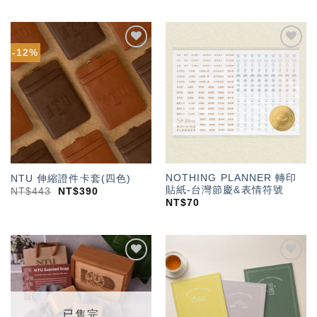
-12%
加入
加入
「願
「願
望輕
望輕
單」
單」
NOTHING PLANNER 轉印
NTU 伸縮證件卡套(四色)
貼紙-台灣節慶&表情符號
NT$
443
NT$
390
NT$
70
加入
加入
「願
「願
望輕
望輕
單」
單」
已售完