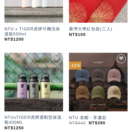
NTU x TIGER虎牌可機洗保
臺灣大學紅包袋(三入)
溫瓶500ml
NT$
100
NT$
1200
-12%
加入
加入
「願
「願
望輕
望輕
單」
單」
NTUxTIGER虎牌運動型保溫
NTU 老帽－草書款
瓶400ML
NT$
443
NT$
390
NT$
1250