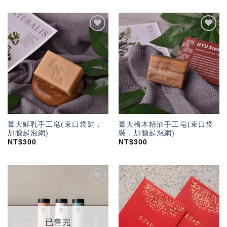
加入
加入
「願
「願
望輕
望輕
單」
單」
臺大鮮乳手工皂(束口袋裝，
臺大檜木精油手工皂(束口袋
加贈起泡網)
裝，加贈起泡網)
NT$
300
NT$
300
加入
加入
「願
「願
望輕
望輕
單」
單」
已售完