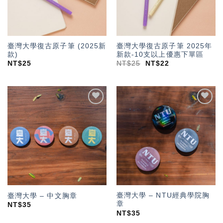
臺灣大學復古原子筆 (2025新
臺灣大學復古原子筆 2025年
款)
新款-10支以上優惠下單區
NT$
25
NT$
25
NT$
22
加入
加入
「願
「願
望輕
望輕
單」
單」
臺灣大學 – NTU經典學院胸
臺灣大學 – 中文胸章
章
NT$
35
NT$
35