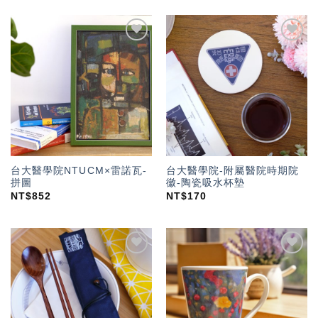
加入
加入
「願
「願
望輕
望輕
單」
單」
台大醫學院NTUCM×雷諾瓦-
台大醫學院-附屬醫院時期院
拼圖
徽-陶瓷吸水杯墊
NT$
852
NT$
170
加入
加入
「願
「願
望輕
望輕
單」
單」