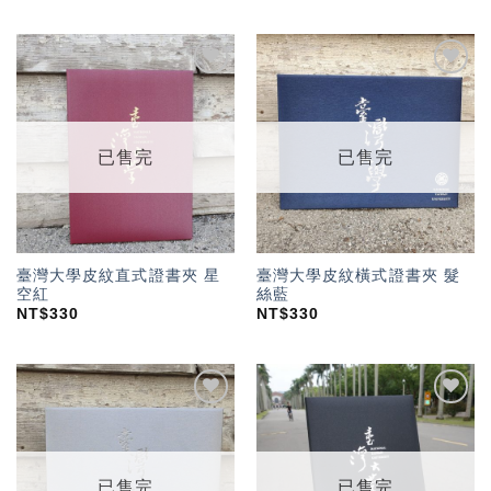
加入
加入
「願
「願
望輕
望輕
單」
單」
已售完
已售完
臺灣大學皮紋直式證書夾 星
臺灣大學皮紋橫式證書夾 髮
空紅
絲藍
NT$
330
NT$
330
加入
加入
「願
「願
望輕
望輕
單」
單」
已售完
已售完