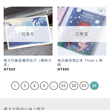
加入
加入
「願
「願
望輕
望輕
單」
單」
已售完
已售完
臺大印象藍曬明信片（椰林大
每日練習筆記本 Think x 傅
道）
鐘
NT$
30
NT$
80
1
2
3
...
21
22
23
24
臺大出版中心線上商店