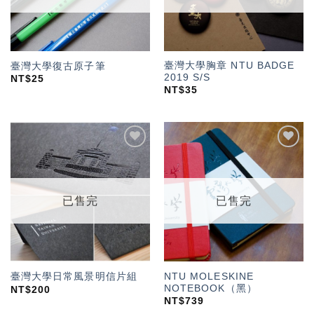
臺灣大學胸章 NTU BADGE
臺灣大學復古原子筆
2019 S/S
NT$
25
NT$
35
加入
加入
「願
「願
望輕
望輕
單」
單」
已售完
已售完
NTU MOLESKINE
臺灣大學日常風景明信片組
NOTEBOOK（黑）
NT$
200
NT$
739