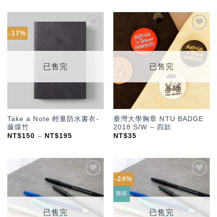
-17%
加入
加入
「願
「願
望輕
望輕
單」
單」
已售完
已售完
Take a Note 輕量防水書衣-
臺灣大學胸章 NTU BADGE
藤煤竹
2018 S/W – 四款
NT$
150
–
NT$
195
NT$
35
-24%
加入
加入
「願
「願
團購
望輕
望輕
單」
單」
已售完
已售完