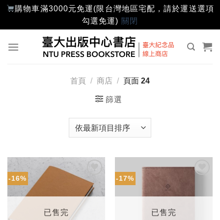
購物車滿3000元免運(限台灣地區宅配，請於運送選項
勾選免運)
關閉
Skip
to
content
首頁
/
商店
/
頁面 24
篩選
-16%
-17%
加入
加入
「願
「願
望輕
望輕
單」
單」
已售完
已售完