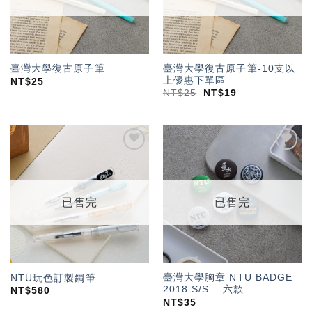
臺灣大學復古原子筆-10支以
臺灣大學復古原子筆
上優惠下單區
NT$
25
NT$
25
NT$
19
加入
加入
「願
「願
望輕
望輕
單」
單」
已售完
已售完
臺灣大學胸章 NTU BADGE
NTU玩色訂製鋼筆
2018 S/S – 六款
NT$
580
NT$
35