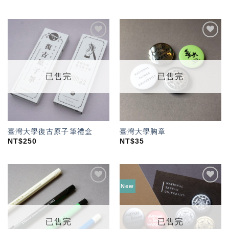
加入
加入
「願
「願
望輕
望輕
單」
單」
已售完
已售完
臺灣大學復古原子筆禮盒
臺灣大學胸章
NT$
250
NT$
35
New
加入
加入
「願
「願
望輕
望輕
單」
單」
已售完
已售完