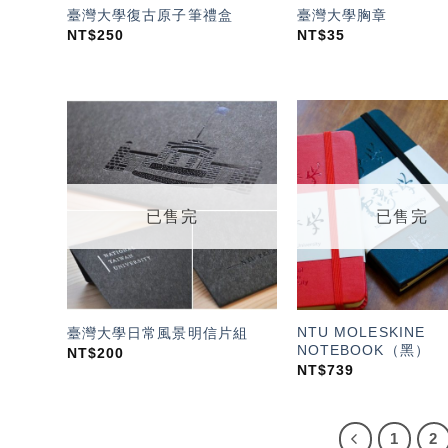
臺灣大學復古原子筆禮盒
臺灣大學胸章
NT$
250
NT$
35
加入
「願
望輕
單」
已售完
已售完
NTU MOLESKINE
臺灣大學日常風景明信片組
NOTEBOOK（黑）
NT$
200
NT$
739
1
2