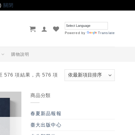
)
關閉
Powered by
Translate
品
購物說明
至 576 項結果，共 576 項
商品分類
加入
「願
春夏新品報報
望輕
單」
臺大出版中心