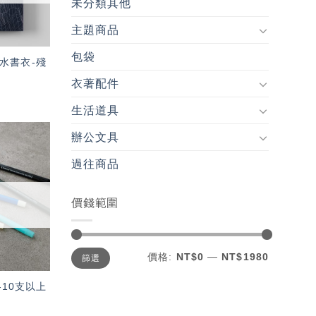
未分類其他
主題商品
包袋
量防水書衣-殘
衣著配件
生活道具
辦公文具
加入
過往商品
「願
望輕
單」
價錢範圍
最
最
價格:
NT$0
—
NT$1980
篩選
低
高
價
價
格
格
10支以上