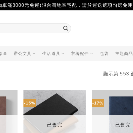
物車滿3000元免運(限台灣地區宅配，請於運送選項勾選免運
專區
辦公文具
生活道具
衣著配件
包袋
主題商
顯示第 553 
-15%
-17%
加入
加入
「願
「願
望輕
望輕
單」
單」
已售完
已售完