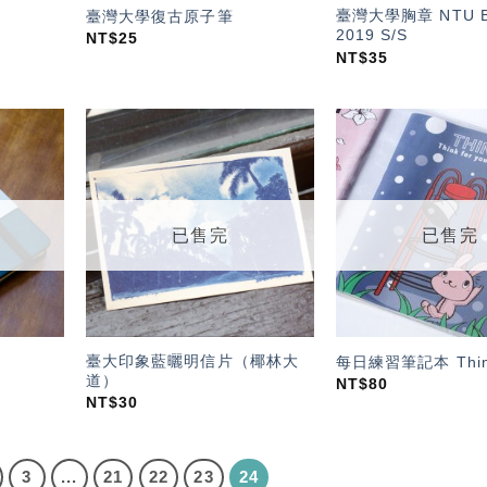
臺灣大學胸章 NTU 
臺灣大學復古原子筆
2019 S/S
NT$
25
NT$
35
加入
加入
「願
「願
望輕
望輕
單」
單」
已售完
已售完
臺大印象藍曬明信片（椰林大
每日練習筆記本 Thin
道）
NT$
80
NT$
30
3
...
21
22
23
24