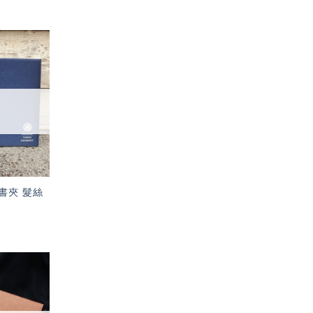
加入
「願
望輕
單」
書夾 髮絲
加入
「願
望輕