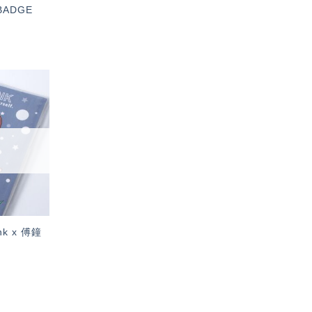
BADGE
加入
「願
望輕
單」
k x 傅鐘