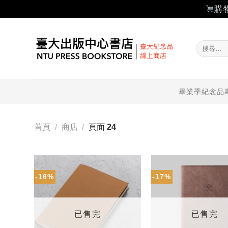
購
Skip
to
搜
content
尋
關
鍵
字:
畢業季紀念品
首頁
/
商店
/
頁面 24
-16%
-17%
加入
「願
望輕
單」
已售完
已售完