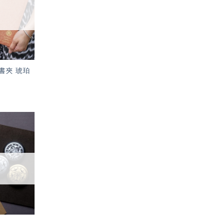
單」
書夾 琥珀
加入
「願
望輕
單」