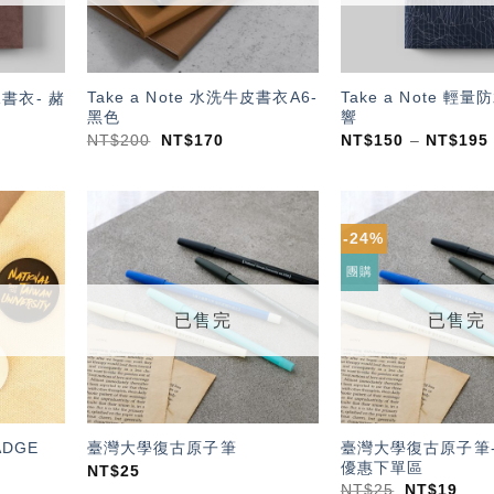
Take a Note 水洗牛皮書衣A6-
Take a Note 輕
水書衣- 赭
黑色
響
NT$
200
NT$
170
NT$
150
–
NT$
195
-24%
加入
加入
「願
「願
團購
望輕
望輕
單」
單」
已售完
已售完
ADGE
臺灣大學復古原子筆-
臺灣大學復古原子筆
優惠下單區
NT$
25
NT$
25
NT$
19