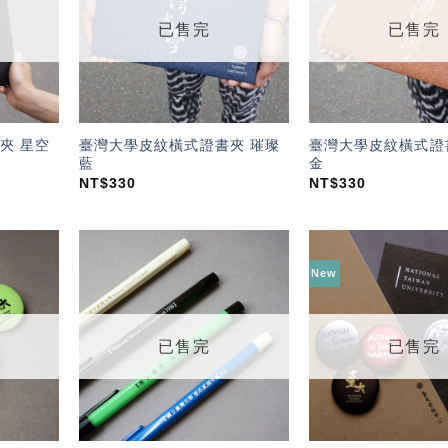
單」
單」
已售完
已售完
夾 星空
臺灣大學皮紋橫式證書夾 璀璨
臺灣大學皮紋橫式證
藍
金
NT$
330
NT$
330
New
加入
加入
「願
「願
望輕
望輕
單」
單」
已售完
已售完