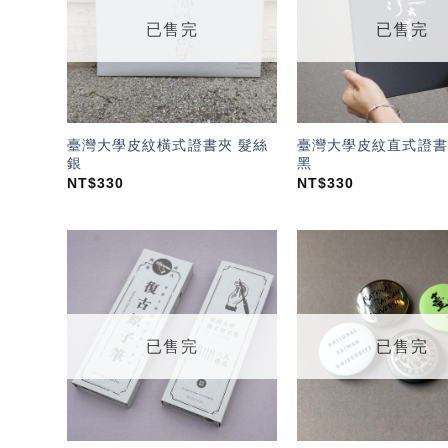
單」
已售完
已售完
臺灣大學皮紋橫式證書夾 髮絲
臺灣大學皮紋直式證書
銀
黑
NT$
330
NT$
330
加入
「願
望輕
單」
已售完
已售完