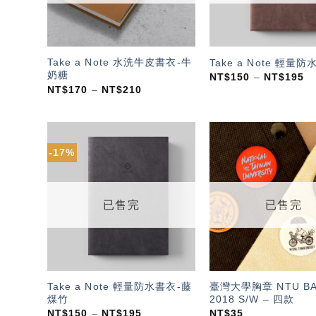
Take a Note 水洗牛皮書衣-牛
Take a Note 輕量防
奶糖
NT$
150
–
NT$
195
NT$
170
–
NT$
210
-17%
加入
「願
望輕
單」
已售完
已售完
Take a Note 輕量防水書衣-藤
臺灣大學胸章 NTU B
煤竹
2018 S/W – 四款
NT$
150
–
NT$
195
NT$
35