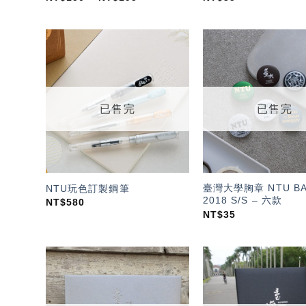
加入
「願
望輕
單」
已售完
已售完
臺灣大學胸章 NTU B
NTU玩色訂製鋼筆
2018 S/S – 六款
NT$
580
NT$
35
加入
「願
望輕