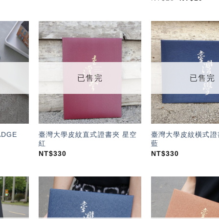
加入
加入
「願
「願
望輕
望輕
單」
單」
已售完
已售完
ADGE
臺灣大學皮紋直式證書夾 星空
臺灣大學皮紋橫式證
紅
藍
NT$
330
NT$
330
加入
加入
「願
「願
望輕
望輕