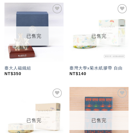
加入
加入
「願
「願
望輕
望輕
單」
單」
已售完
已售完
臺大人磁鐵組
臺灣大學x菊水紙膠帶 自由
NT$
350
NT$
140
加入
加入
「願
「願
望輕
望輕
單」
單」
已售完
已售完