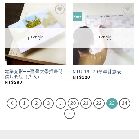
New
加入
加入
「願
「願
望輕
望輕
單」
單」
已售完
已售完
建築光影──臺灣大學插畫明
NTU 19+20學年計劃表
信片套組（八入）
NT$
120
NT$
280
1
2
3
...
20
21
22
23
24