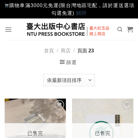
購物車滿3000元免運(限台灣地區宅配，請於運送選項
勾選免運)
關閉
Skip
to
content
首頁
/
商店
/
頁面 23
篩選
加入
加入
「願
「願
望輕
望輕
單」
單」
已售完
已售完