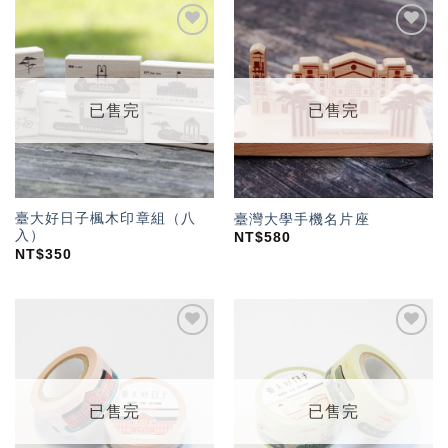
加入
加入
「願
「願
望輕
望輕
單」
單」
已售完
已售完
臺大好日子楓木印章組（八
臺灣大學手機名片座
入）
NT$
580
NT$
350
加入
加入
「願
「願
望輕
望輕
單」
單」
已售完
已售完