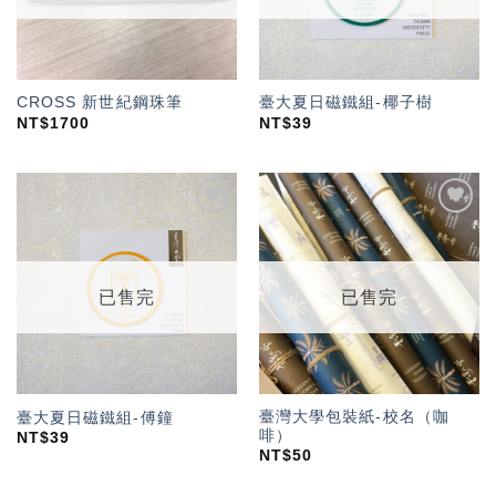
CROSS 新世紀鋼珠筆
臺大夏日磁鐵組-椰子樹
NT$
1700
NT$
39
加入
加入
「願
「願
望輕
望輕
單」
單」
已售完
已售完
臺灣大學包裝紙-校名（咖
臺大夏日磁鐵組-傅鐘
啡）
NT$
39
NT$
50