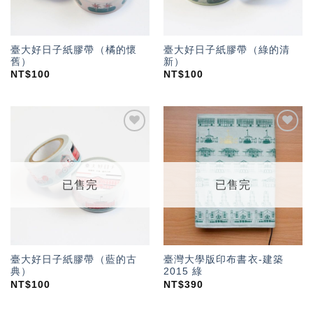
臺大好日子紙膠帶（橘的懷
臺大好日子紙膠帶（綠的清
舊）
新）
NT$
100
NT$
100
加入
加入
「願
「願
望輕
望輕
單」
單」
已售完
已售完
臺大好日子紙膠帶（藍的古
臺灣大學版印布書衣-建築
典）
2015 綠
NT$
100
NT$
390