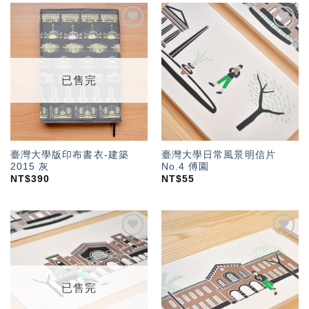
加入
加入
「願
「願
望輕
望輕
單」
單」
已售完
臺灣大學版印布書衣-建築
臺灣大學日常風景明信片
2015 灰
No.4 傅園
NT$
390
NT$
55
加入
加入
「願
「願
望輕
望輕
單」
單」
已售完