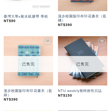
漫步校園版印布印花書衣（藍
臺灣大學x菊水紙膠帶 學術
橘）
NT$
90
NT$
390
加入
加入
「願
「願
望輕
望輕
單」
單」
已售完
已售完
漫步校園版印布印花書衣（藍
NTU weekly無時效性日誌
綠）
NT$
150
NT$
390