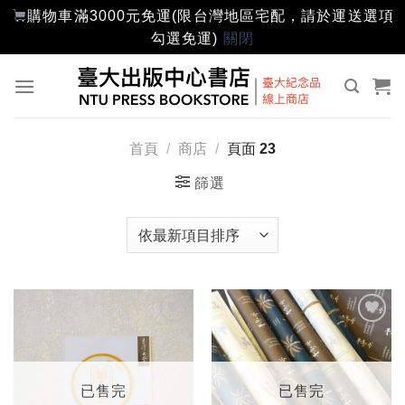
購物車滿3000元免運(限台灣地區宅配，請於運送選項
勾選免運)
關閉
Skip
to
content
首頁
/
商店
/
頁面 23
篩選
加入
加入
「願
「願
望輕
望輕
單」
單」
已售完
已售完