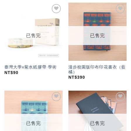
加入
加入
「願
「願
望輕
望輕
單」
單」
已售完
已售完
漫步校園版印布印花書衣（藍
臺灣大學x菊水紙膠帶 學術
橘）
NT$
90
NT$
390
加入
加入
「願
「願
望輕
望輕
單」
單」
已售完
已售完