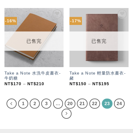
-16%
-17%
加入
加入
「願
「願
望輕
望輕
單」
單」
已售完
已售完
Take a Note 水洗牛皮書衣-
Take a Note 輕量防水書衣-
牛奶糖
赭
NT$
170
–
NT$
210
NT$
150
–
NT$
195
1
2
3
...
20
21
22
23
24