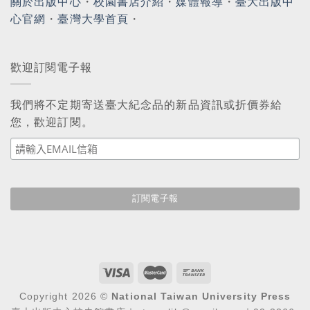
關於出版中心
・
校園書店介紹
・
媒體報導
・
臺大出版中
心官網
・
臺灣大學首頁
・
歡迎訂閱電子報
我們將不定期寄送臺大紀念品的新品資訊或折價券給
您，歡迎訂閱。
Copyright 2026 ©
National Taiwan University Press