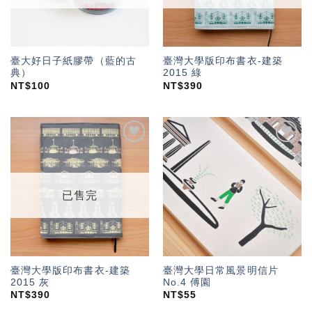
臺大好日子紙膠帶（藍的古
臺灣大學版印布書衣-建築
典）
2015 綠
NT$
100
NT$
390
加入
加入
「願
「願
望輕
望輕
單」
單」
已售完
臺灣大學版印布書衣-建築
臺灣大學日常風景明信片
2015 灰
No.4 傅園
NT$
390
NT$
55