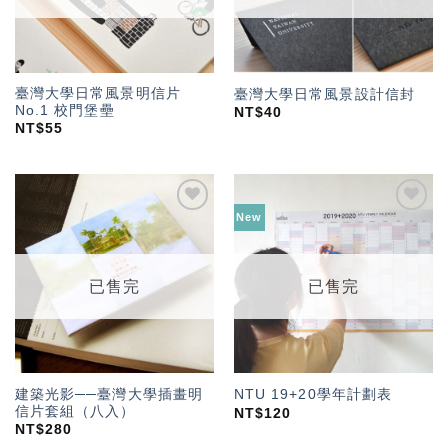
臺灣大學日常風景明信片
臺灣大學日常風景設計信封
No.1 校門堡壘
NT$
40
NT$
55
New
加入
加入
「願
「願
望輕
望輕
單」
單」
已售完
已售完
建築光影──臺灣大學插畫明
NTU 19+20學年計劃表
信片套組（八入）
NT$
120
NT$
280