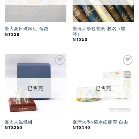
臺灣大學包裝紙-校名（咖
臺大夏日磁鐵組-傅鐘
啡）
NT$
39
NT$
50
加入
加入
「願
「願
望輕
望輕
單」
單」
已售完
已售完
臺大人磁鐵組
臺灣大學x菊水紙膠帶 自由
NT$
350
NT$
140