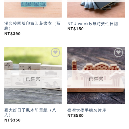
漫步校園版印布印花書衣（藍
NTU weekly無時效性日誌
綠）
NT$
150
NT$
390
加入
加入
「願
「願
望輕
望輕
單」
單」
已售完
已售完
臺大好日子楓木印章組（八
臺灣大學手機名片座
入）
NT$
580
NT$
350