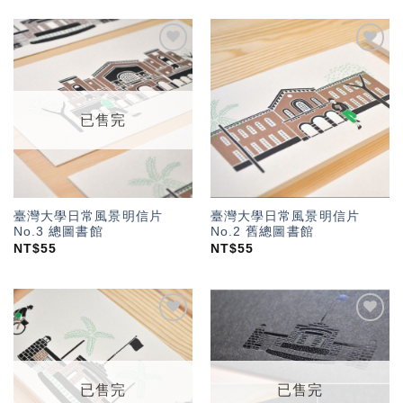
加入
加入
「願
「願
望輕
望輕
單」
單」
已售完
臺灣大學日常風景明信片
臺灣大學日常風景明信片
No.3 總圖書館
No.2 舊總圖書館
NT$
55
NT$
55
加入
加入
「願
「願
望輕
望輕
單」
單」
已售完
已售完